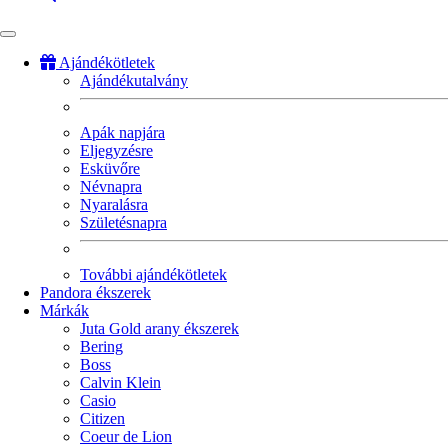
Ajándékötletek
Ajándékutalvány
Fő
navigáció
Apák napjára
Eljegyzésre
Esküvőre
Névnapra
Nyaralásra
Születésnapra
További ajándékötletek
Pandora ékszerek
Márkák
Juta Gold arany ékszerek
Bering
Boss
Calvin Klein
Casio
Citizen
Coeur de Lion