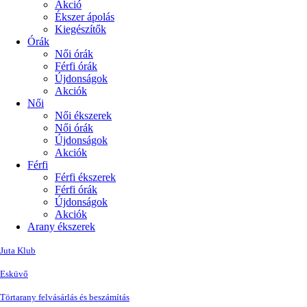
Akció
Ékszer ápolás
Kiegészítők
Órák
Női órák
Férfi órák
Újdonságok
Akciók
Női
Női ékszerek
Női órák
Újdonságok
Akciók
Férfi
Férfi ékszerek
Férfi órák
Újdonságok
Akciók
Arany ékszerek
Juta Klub
Esküvő
Törtarany felvásárlás és beszámítás