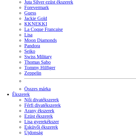
Juta Silver ezüst ékszerek
Forevermark
Guess
Jackie Gold
KKNEKKI
La Coque Francaise
Lisa
Moon Diamonds
Pandora
Seiko
Swiss Military
Thomas Sabo
Tommy Hilfiger
Zeppelin
Összes márka
Ékszerek
Női divatékszerek
Férfi divatékszerek
Arany ékszerek
Ezüst ékszerek
Lisa gyerekékszer
Esküvői ékszerek
Újdonság