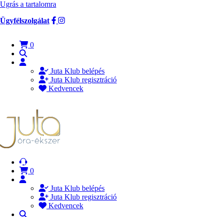
Ugrás a tartalomra
Ügyfélszolgálat
0
Juta Klub belépés
Juta Klub regisztráció
Kedvencek
0
Juta Klub belépés
Juta Klub regisztráció
Kedvencek