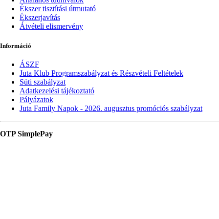
Ékszer tisztítási útmutató
Ékszerjavítás
Átvételi elismervény
Információ
ÁSZF
Juta Klub Programszabályzat és Részvételi Feltételek
Süti szabályzat
Adatkezelési tájékoztató
Pályázatok
Juta Family Napok - 2026. augusztus promóciós szabályzat
OTP SimplePay