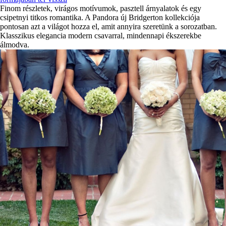
Finom részletek, virágos motívumok, pasztell árnyalatok és egy
csipetnyi titkos romantika. A Pandora új Bridgerton kollekciója
pontosan azt a világot hozza el, amit annyira szeretünk a sorozatban.
Klasszikus elegancia modern csavarral, mindennapi ékszerekbe
álmodva.