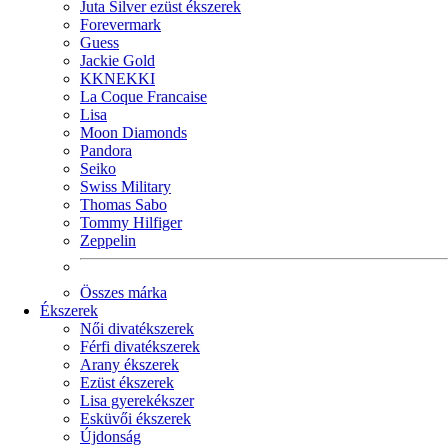
Juta Silver ezüst ékszerek
Forevermark
Guess
Jackie Gold
KKNEKKI
La Coque Francaise
Lisa
Moon Diamonds
Pandora
Seiko
Swiss Military
Thomas Sabo
Tommy Hilfiger
Zeppelin
Összes márka
Ékszerek
Női divatékszerek
Férfi divatékszerek
Arany ékszerek
Ezüst ékszerek
Lisa gyerekékszer
Esküvői ékszerek
Újdonság