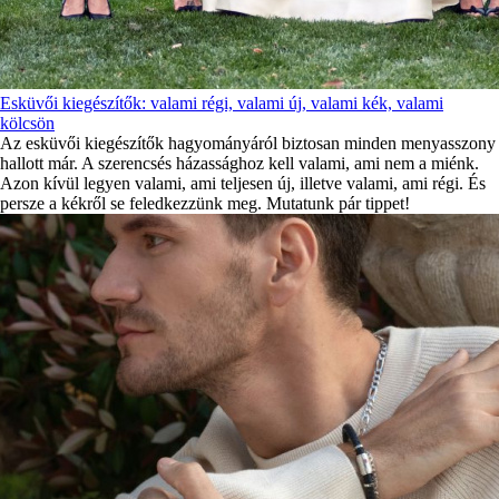
Esküvői kiegészítők: valami régi, valami új, valami kék, valami
kölcsön
Az esküvői kiegészítők hagyományáról biztosan minden menyasszony
hallott már. A szerencsés házassághoz kell valami, ami nem a miénk.
Azon kívül legyen valami, ami teljesen új, illetve valami, ami régi. És
persze a kékről se feledkezzünk meg. Mutatunk pár tippet!