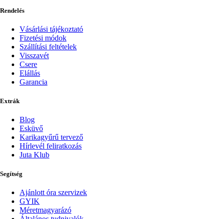
Rendelés
Vásárlási tájékoztató
Fizetési módok
Szállítási feltételek
Visszavét
Csere
Elállás
Garancia
Extrák
Blog
Esküvő
Karikagyűrű tervező
Hírlevél feliratkozás
Juta Klub
Segítség
Ajánlott óra szervizek
GYIK
Méretmagyarázó
Általános tudnivalók