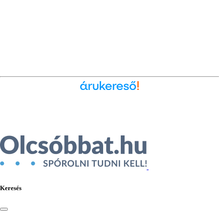
Ékszer az Árukeresőn
Keresés