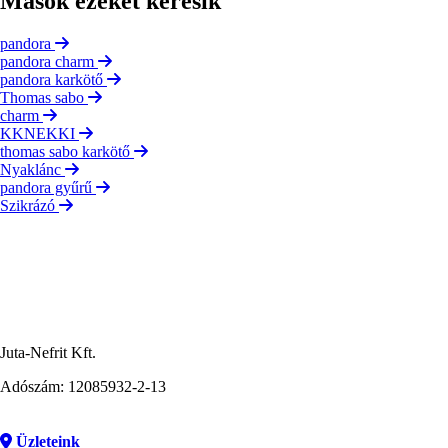
Mások ezeket keresik
pandora
pandora charm
pandora karkötő
Thomas sabo
charm
KKNEKKI
thomas sabo karkötő
Nyaklánc
pandora gyűrű
Szikrázó
Juta-Nefrit Kft.
Adószám: 12085932-2-13
Üzleteink