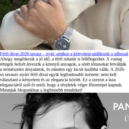
Férfi divat 2026 tavasz – nyár: amikor a kényelem találkozik a stílussal
Ahogy megérkezik a jó idő, a férfi ruhatár is fellélegezhet. A vastag
rétegek helyét átveszik a könnyű anyagok, a sötét tónusokat felváltják
a természetes árnyalatok, és minden egy kicsit lazábbá válik. A 2026-
os tavaszi–nyári férfi divat egyik legfontosabb üzenete: nem kell
választani a kényelem és az elegancia között. Ez a szezon a laza
eleganciáról szól és arról, hogy a részletek végre főszerepet kapnak.
Mutatjuk blogunkban a legfrissebb trendeket!