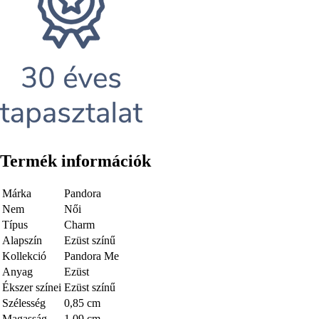
Termék információk
Márka
Pandora
Nem
Női
Típus
Charm
Alapszín
Ezüst színű
Kollekció
Pandora Me
Anyag
Ezüst
Ékszer színei
Ezüst színű
Szélesség
0,85 cm
Magasság
1,09 cm