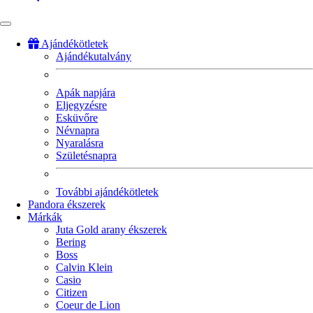
Ajándékötletek
Ajándékutalvány
Fő
navigáció
Apák napjára
Eljegyzésre
Esküvőre
Névnapra
Nyaralásra
Születésnapra
További ajándékötletek
Pandora ékszerek
Márkák
Juta Gold arany ékszerek
Bering
Boss
Calvin Klein
Casio
Citizen
Coeur de Lion