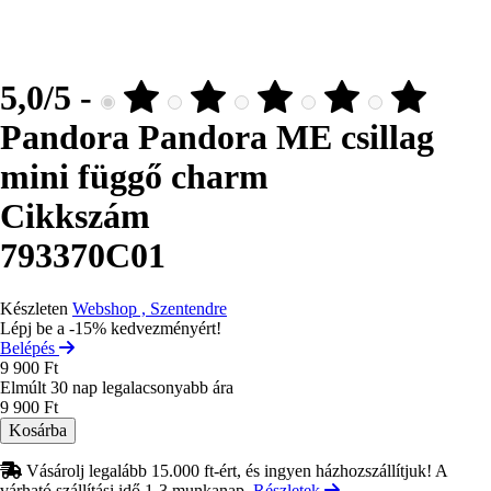
5,0/5 -
Pandora Pandora ME csillag
mini függő charm
Cikkszám
793370C01
Készleten
Webshop , Szentendre
Lépj be a -15% kedvezményért!
Belépés
9 900 Ft
Elmúlt 30 nap legalacsonyabb ára
9 900 Ft
Vásárolj legalább 15.000 ft-ért, és ingyen házhozszállítjuk! A
várható szállítási idő 1-3 munkanap.
Részletek