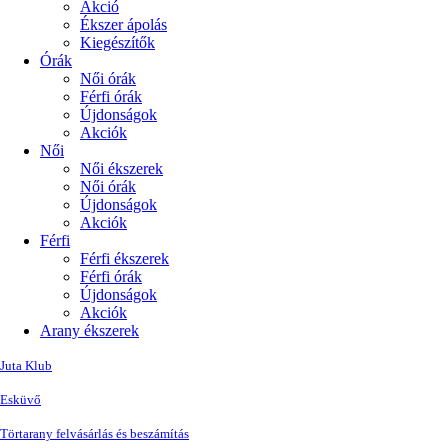
Akció
Ékszer ápolás
Kiegészítők
Órák
Női órák
Férfi órák
Újdonságok
Akciók
Női
Női ékszerek
Női órák
Újdonságok
Akciók
Férfi
Férfi ékszerek
Férfi órák
Újdonságok
Akciók
Arany ékszerek
Juta Klub
Esküvő
Törtarany felvásárlás és beszámítás