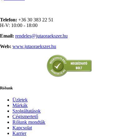
Telefon:
+36 30 383 22 51
H-V: 10:00 - 18:00
Email:
rendeles@jutaoraekszer.hu
Web:
www.jutaoraekszer.hu
Rólunk
Üzletek
Márkák
Szolgáltatások
Cégismertető
Rólunk mondták
Kapcsolat
Karrier