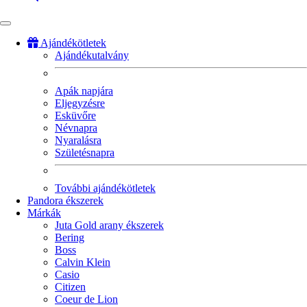
Ajándékötletek
Ajándékutalvány
Fő
navigáció
Apák napjára
Eljegyzésre
Esküvőre
Névnapra
Nyaralásra
Születésnapra
További ajándékötletek
Pandora ékszerek
Márkák
Juta Gold arany ékszerek
Bering
Boss
Calvin Klein
Casio
Citizen
Coeur de Lion