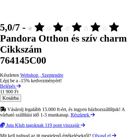
5,0/7 -
Pandora Otthon és szív charm
Cikkszám
764145C00
Készleten
Webshop , Szentendre
Lépj be a -15% kedvezményért!
Belépés
11 900 Ft
Vásárolj legalább 15.000 ft-ért, és ingyen házhozszállítjuk! A
várható szállítási idő 1-3 munkanap.
Részletek
Juta Klub tagoknak 119 pont visszajár
Mit kell tudnod az itt megjelenő értékelésekről?
Olvasd el