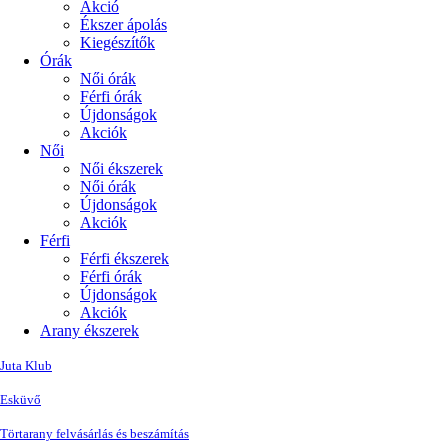
Akció
Ékszer ápolás
Kiegészítők
Órák
Női órák
Férfi órák
Újdonságok
Akciók
Női
Női ékszerek
Női órák
Újdonságok
Akciók
Férfi
Férfi ékszerek
Férfi órák
Újdonságok
Akciók
Arany ékszerek
Juta Klub
Esküvő
Törtarany felvásárlás és beszámítás