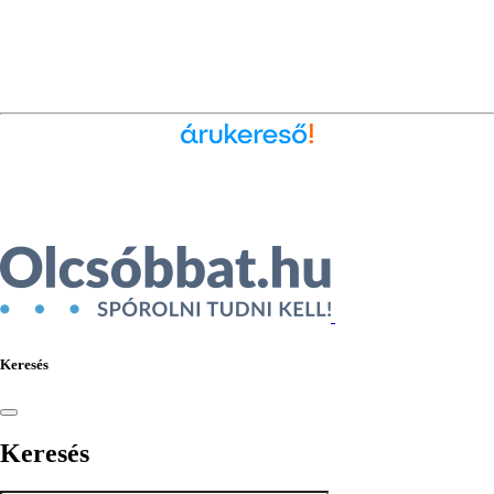
Ékszer az Árukeresőn
Keresés
Keresés