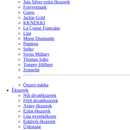
Juta Silver ezüst ékszerek
Forevermark
Guess
Jackie Gold
KKNEKKI
La Coque Francaise
Lisa
Moon Diamonds
Pandora
Seiko
Swiss Military
Thomas Sabo
Tommy Hilfiger
Zeppelin
Összes márka
Ékszerek
Női divatékszerek
Férfi divatékszerek
Arany ékszerek
Ezüst ékszerek
Lisa gyerekékszer
Esküvői ékszerek
Újdonság