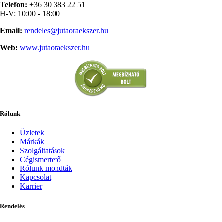
Telefon:
+36 30 383 22 51
H-V: 10:00 - 18:00
Email:
rendeles@jutaoraekszer.hu
Web:
www.jutaoraekszer.hu
Rólunk
Üzletek
Márkák
Szolgáltatások
Cégismertető
Rólunk mondták
Kapcsolat
Karrier
Rendelés