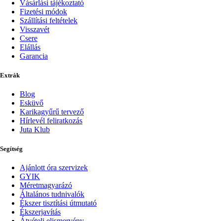
Vásárlási tájékoztató
Fizetési módok
Szállítási feltételek
Visszavét
Csere
Elállás
Garancia
Extrák
Blog
Esküvő
Karikagyűrű tervező
Hírlevél feliratkozás
Juta Klub
Segítség
Ajánlott óra szervizek
GYIK
Méretmagyarázó
Általános tudnivalók
Ékszer tisztítási útmutató
Ékszerjavítás
Átvételi elismervény