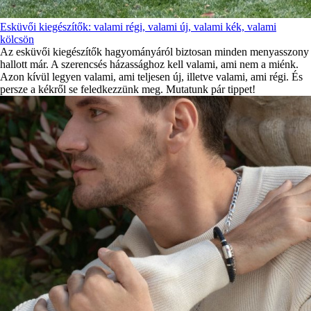
Esküvői kiegészítők: valami régi, valami új, valami kék, valami
kölcsön
Az esküvői kiegészítők hagyományáról biztosan minden menyasszony
hallott már. A szerencsés házassághoz kell valami, ami nem a miénk.
Azon kívül legyen valami, ami teljesen új, illetve valami, ami régi. És
persze a kékről se feledkezzünk meg. Mutatunk pár tippet!