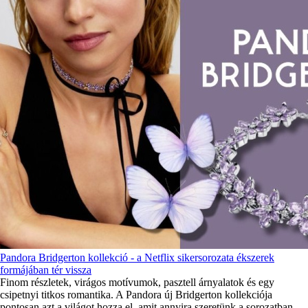
Pandora Bridgerton kollekció - a Netflix sikersorozata ékszerek
formájában tér vissza
Finom részletek, virágos motívumok, pasztell árnyalatok és egy
csipetnyi titkos romantika. A Pandora új Bridgerton kollekciója
pontosan azt a világot hozza el, amit annyira szeretünk a sorozatban.