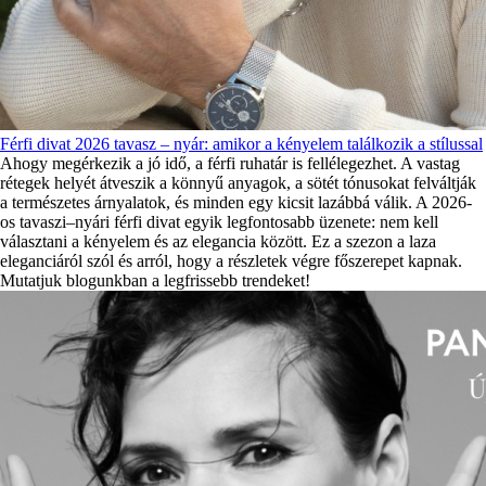
Férfi divat 2026 tavasz – nyár: amikor a kényelem találkozik a stílussal
Ahogy megérkezik a jó idő, a férfi ruhatár is fellélegezhet. A vastag
rétegek helyét átveszik a könnyű anyagok, a sötét tónusokat felváltják
a természetes árnyalatok, és minden egy kicsit lazábbá válik. A 2026-
os tavaszi–nyári férfi divat egyik legfontosabb üzenete: nem kell
választani a kényelem és az elegancia között. Ez a szezon a laza
eleganciáról szól és arról, hogy a részletek végre főszerepet kapnak.
Mutatjuk blogunkban a legfrissebb trendeket!