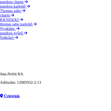
pandora charm
pandora karkötő
Thomas sabo
charm
KKNEKKI
thomas sabo karkötő
Nyaklánc
pandora gyűrű
Szikrázó
Juta-Nefrit Kft.
Adószám: 12085932-2-13
Üzleteink