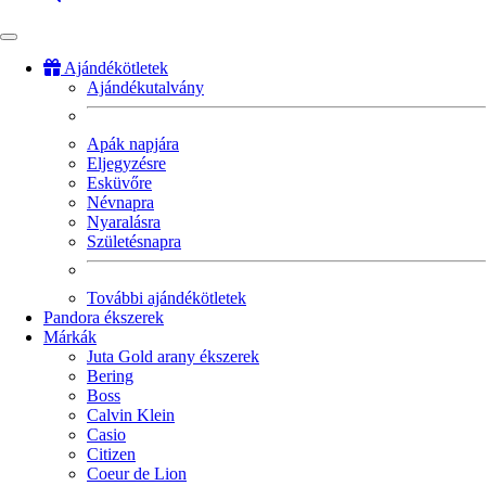
Ajándékötletek
Ajándékutalvány
Fő
navigáció
Apák napjára
Eljegyzésre
Esküvőre
Névnapra
Nyaralásra
Születésnapra
További ajándékötletek
Pandora ékszerek
Márkák
Juta Gold arany ékszerek
Bering
Boss
Calvin Klein
Casio
Citizen
Coeur de Lion