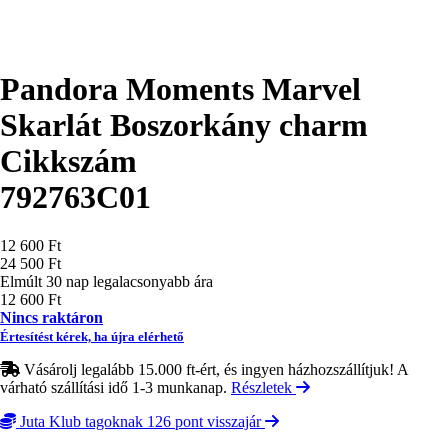
Pandora Moments Marvel
Skarlát Boszorkány charm
Cikkszám
792763C01
Ár
12 600 Ft
24 500 Ft
Elmúlt 30 nap legalacsonyabb ára
12 600 Ft
Nincs raktáron
Értesítést kérek, ha újra elérhető
Vásárolj legalább 15.000 ft-ért, és ingyen házhozszállítjuk! A
várható szállítási idő 1-3 munkanap.
Részletek
Juta Klub tagoknak 126 pont visszajár