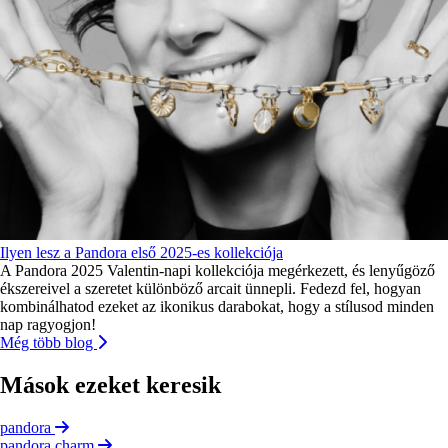
Ilyen lesz a Pandora első 2025-es kollekciója
A Pandora 2025 Valentin-napi kollekciója megérkezett, és lenyűgöző
ékszereivel a szeretet különböző arcait ünnepli. Fedezd fel, hogyan
kombinálhatod ezeket az ikonikus darabokat, hogy a stílusod minden
nap ragyogjon!
Még több blog
Mások ezeket keresik
pandora
pandora charm