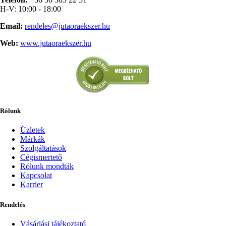
H-V: 10:00 - 18:00
Email:
rendeles@jutaoraekszer.hu
Web:
www.jutaoraekszer.hu
Rólunk
Üzletek
Márkák
Szolgáltatások
Cégismertető
Rólunk mondták
Kapcsolat
Karrier
Rendelés
Vásárlási tájékoztató