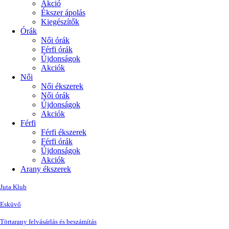
Akció
Ékszer ápolás
Kiegészítők
Órák
Női órák
Férfi órák
Újdonságok
Akciók
Női
Női ékszerek
Női órák
Újdonságok
Akciók
Férfi
Férfi ékszerek
Férfi órák
Újdonságok
Akciók
Arany ékszerek
Juta Klub
Esküvő
Törtarany felvásárlás és beszámítás