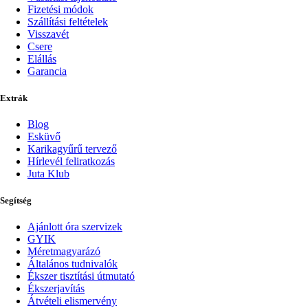
Fizetési módok
Szállítási feltételek
Visszavét
Csere
Elállás
Garancia
Extrák
Blog
Esküvő
Karikagyűrű tervező
Hírlevél feliratkozás
Juta Klub
Segítség
Ajánlott óra szervizek
GYIK
Méretmagyarázó
Általános tudnivalók
Ékszer tisztítási útmutató
Ékszerjavítás
Átvételi elismervény