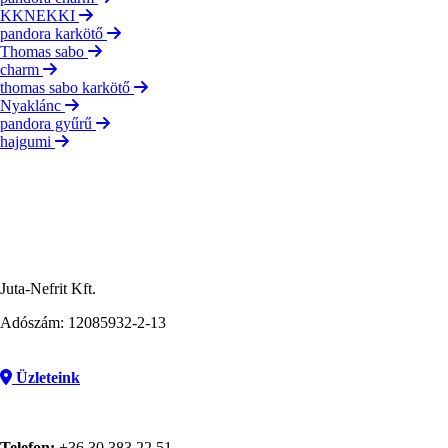
KKNEKKI
pandora karkötő
Thomas sabo
charm
thomas sabo karkötő
Nyaklánc
pandora gyűrű
hajgumi
Juta-Nefrit Kft.
Adószám: 12085932-2-13
Üzleteink
Telefon:
+36 30 383 22 51