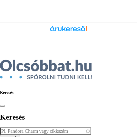
Ékszer az Árukeresőn
Keresés
Keresés