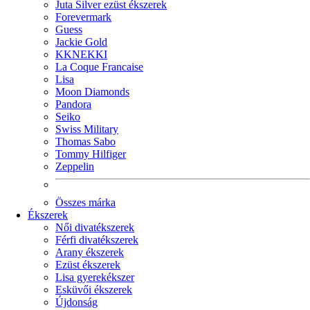
Juta Silver ezüst ékszerek
Forevermark
Guess
Jackie Gold
KKNEKKI
La Coque Francaise
Lisa
Moon Diamonds
Pandora
Seiko
Swiss Military
Thomas Sabo
Tommy Hilfiger
Zeppelin
Összes márka
Ékszerek
Női divatékszerek
Férfi divatékszerek
Arany ékszerek
Ezüst ékszerek
Lisa gyerekékszer
Esküvői ékszerek
Újdonság