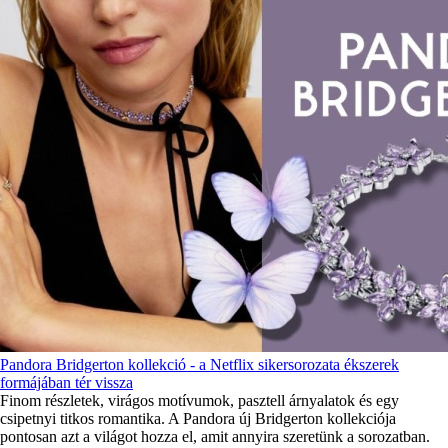
Pandora Bridgerton kollekció - a Netflix sikersorozata ékszerek
formájában tér vissza
Finom részletek, virágos motívumok, pasztell árnyalatok és egy
csipetnyi titkos romantika. A Pandora új Bridgerton kollekciója
pontosan azt a világot hozza el, amit annyira szeretünk a sorozatban.