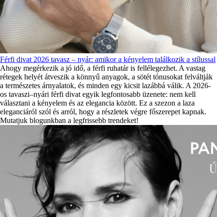
Férfi divat 2026 tavasz – nyár: amikor a kényelem találkozik a stílussal
Ahogy megérkezik a jó idő, a férfi ruhatár is fellélegezhet. A vastag
rétegek helyét átveszik a könnyű anyagok, a sötét tónusokat felváltják
a természetes árnyalatok, és minden egy kicsit lazábbá válik. A 2026-
os tavaszi–nyári férfi divat egyik legfontosabb üzenete: nem kell
választani a kényelem és az elegancia között. Ez a szezon a laza
eleganciáról szól és arról, hogy a részletek végre főszerepet kapnak.
Mutatjuk blogunkban a legfrissebb trendeket!