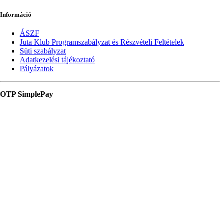
Információ
ÁSZF
Juta Klub Programszabályzat és Részvételi Feltételek
Süti szabályzat
Adatkezelési tájékoztató
Pályázatok
OTP SimplePay