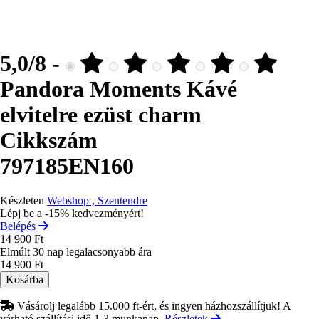
5,0/8 -
Pandora Moments Kávé
elvitelre ezüst charm
Cikkszám
797185EN160
Készleten
Webshop , Szentendre
Lépj be a -15% kedvezményért!
Belépés
14 900 Ft
Elmúlt 30 nap legalacsonyabb ára
14 900 Ft
Vásárolj legalább 15.000 ft-ért, és ingyen házhozszállítjuk! A
várható szállítási idő 1-3 munkanap.
Részletek