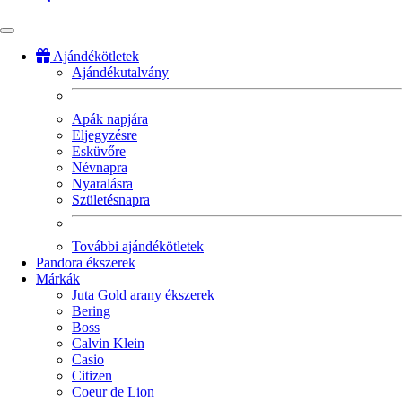
Ajándékötletek
Ajándékutalvány
Fő
navigáció
Apák napjára
Eljegyzésre
Esküvőre
Névnapra
Nyaralásra
Születésnapra
További ajándékötletek
Pandora ékszerek
Márkák
Juta Gold arany ékszerek
Bering
Boss
Calvin Klein
Casio
Citizen
Coeur de Lion