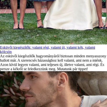
Esküvői kiegészítők: valami régi, valami új, valami kék, valami
kölcsön
Az esküvői kiegészítők hagyományáról biztosan minden menyasszony
hallott már. A szerencsés házassághoz kell valami, ami nem a miénk.
Azon kívül legyen valami, ami teljesen új, illetve valami, ami régi. És
persze a kékről se feledkezzünk meg. Mutatunk pár tippet!