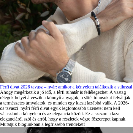
Férfi divat 2026 tavasz – nyár: amikor a kényelem találkozik a stílussal
Ahogy megérkezik a jó idő, a férfi ruhatár is fellélegezhet. A vastag
rétegek helyét átveszik a könnyű anyagok, a sötét tónusokat felváltják
a természetes árnyalatok, és minden egy kicsit lazábbá válik. A 2026-
os tavaszi–nyári férfi divat egyik legfontosabb üzenete: nem kell
választani a kényelem és az elegancia között. Ez a szezon a laza
eleganciáról szól és arról, hogy a részletek végre főszerepet kapnak.
Mutatjuk blogunkban a legfrissebb trendeket!