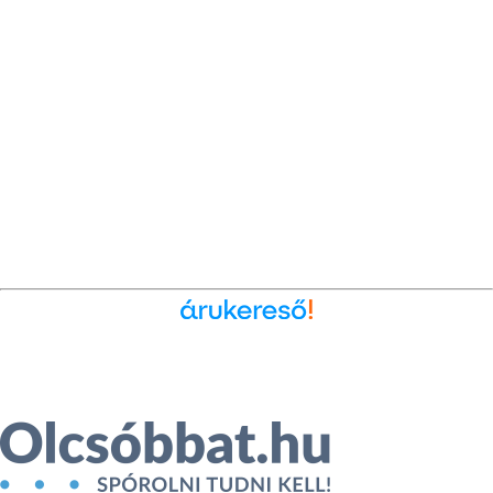
Ékszer az Árukeresőn