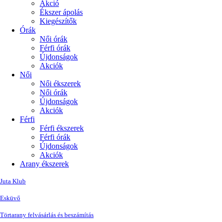
Akció
Ékszer ápolás
Kiegészítők
Órák
Női órák
Férfi órák
Újdonságok
Akciók
Női
Női ékszerek
Női órák
Újdonságok
Akciók
Férfi
Férfi ékszerek
Férfi órák
Újdonságok
Akciók
Arany ékszerek
Juta Klub
Esküvő
Törtarany felvásárlás és beszámítás