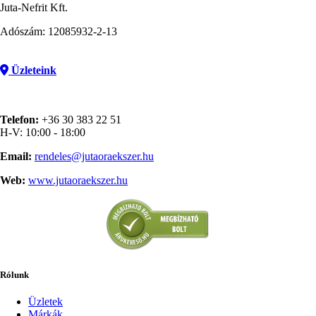
Juta-Nefrit Kft.
Adószám: 12085932-2-13
Üzleteink
Telefon:
+36 30 383 22 51
H-V: 10:00 - 18:00
Email:
rendeles@jutaoraekszer.hu
Web:
www.jutaoraekszer.hu
Rólunk
Üzletek
Márkák