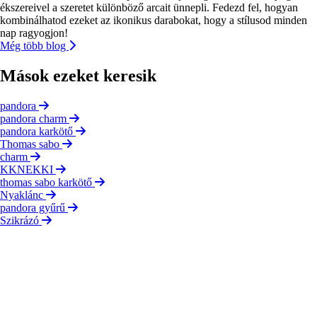
ékszereivel a szeretet különböző arcait ünnepli. Fedezd fel, hogyan
kombinálhatod ezeket az ikonikus darabokat, hogy a stílusod minden
nap ragyogjon!
Még több blog
Mások ezeket keresik
pandora
pandora charm
pandora karkötő
Thomas sabo
charm
KKNEKKI
thomas sabo karkötő
Nyaklánc
pandora gyűrű
Szikrázó