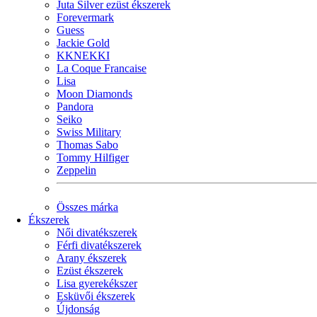
Juta Silver ezüst ékszerek
Forevermark
Guess
Jackie Gold
KKNEKKI
La Coque Francaise
Lisa
Moon Diamonds
Pandora
Seiko
Swiss Military
Thomas Sabo
Tommy Hilfiger
Zeppelin
Összes márka
Ékszerek
Női divatékszerek
Férfi divatékszerek
Arany ékszerek
Ezüst ékszerek
Lisa gyerekékszer
Esküvői ékszerek
Újdonság