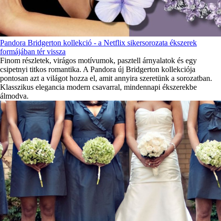
Pandora Bridgerton kollekció - a Netflix sikersorozata ékszerek
formájában tér vissza
Finom részletek, virágos motívumok, pasztell árnyalatok és egy
csipetnyi titkos romantika. A Pandora új Bridgerton kollekciója
pontosan azt a világot hozza el, amit annyira szeretünk a sorozatban.
Klasszikus elegancia modern csavarral, mindennapi ékszerekbe
álmodva.