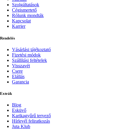
Szolgáltatások
Cégismertető
Rólunk mondták
Kapcsolat
Karrier
Rendelés
Vásárlási tájékoztató
Fizetési módok
Szállítási feltételek
Visszavét
Csere
Elállás
Garancia
Extrák
Blog
Esküvő
Karikagyűrű tervező
Hírlevél feliratkozás
Juta Klub