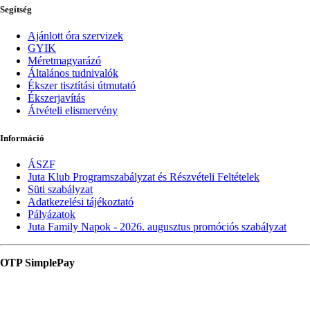
Segítség
Ajánlott óra szervizek
GYIK
Méretmagyarázó
Általános tudnivalók
Ékszer tisztítási útmutató
Ékszerjavítás
Átvételi elismervény
Információ
ÁSZF
Juta Klub Programszabályzat és Részvételi Feltételek
Süti szabályzat
Adatkezelési tájékoztató
Pályázatok
Juta Family Napok - 2026. augusztus promóciós szabályzat
OTP SimplePay