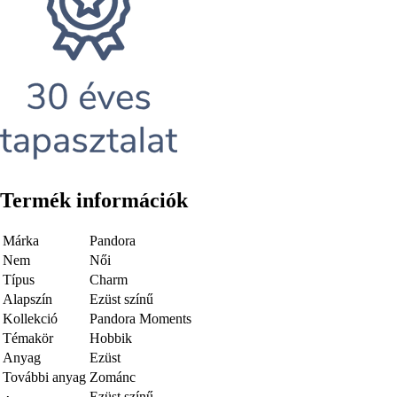
Termék információk
Márka
Pandora
Nem
Női
Típus
Charm
Alapszín
Ezüst színű
Kollekció
Pandora Moments
Témakör
Hobbik
Anyag
Ezüst
További anyag
Zománc
Ezüst színű