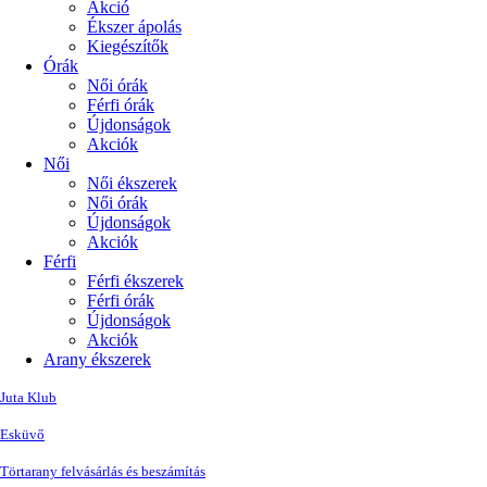
Akció
Ékszer ápolás
Kiegészítők
Órák
Női órák
Férfi órák
Újdonságok
Akciók
Női
Női ékszerek
Női órák
Újdonságok
Akciók
Férfi
Férfi ékszerek
Férfi órák
Újdonságok
Akciók
Arany ékszerek
Juta Klub
Esküvő
Törtarany felvásárlás és beszámítás