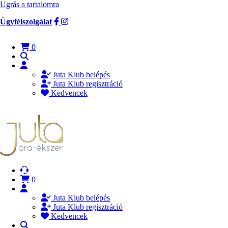
Ugrás a tartalomra
Ügyfélszolgálat
0
Juta Klub belépés
Juta Klub regisztráció
Kedvencek
0
Juta Klub belépés
Juta Klub regisztráció
Kedvencek