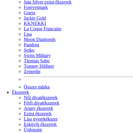
Juta Silver ezüst ékszerek
Forevermark
Guess
Jackie Gold
KKNEKKI
La Coque Francaise
Lisa
Moon Diamonds
Pandora
Seiko
Swiss Military
Thomas Sabo
Tommy Hilfiger
Zeppelin
Összes márka
Ékszerek
Női divatékszerek
Férfi divatékszerek
Arany ékszerek
Ezüst ékszerek
Lisa gyerekékszer
Esküvői ékszerek
Újdonság