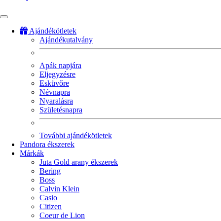
Ajándékötletek
Ajándékutalvány
Fő
navigáció
Apák napjára
Eljegyzésre
Esküvőre
Névnapra
Nyaralásra
Születésnapra
További ajándékötletek
Pandora ékszerek
Márkák
Juta Gold arany ékszerek
Bering
Boss
Calvin Klein
Casio
Citizen
Coeur de Lion