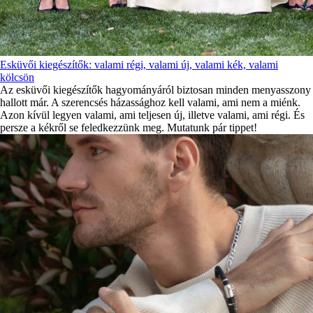
Esküvői kiegészítők: valami régi, valami új, valami kék, valami
kölcsön
Az esküvői kiegészítők hagyományáról biztosan minden menyasszony
hallott már. A szerencsés házassághoz kell valami, ami nem a miénk.
Azon kívül legyen valami, ami teljesen új, illetve valami, ami régi. És
persze a kékről se feledkezzünk meg. Mutatunk pár tippet!