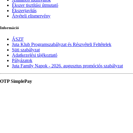
Ékszer tisztítási útmutató
Ékszerjavítás
Átvételi elismervény
Információ
ÁSZF
Juta Klub Programszabályzat és Részvételi Feltételek
Süti szabályzat
Adatkezelési tájékoztató
Pályázatok
Juta Family Napok - 2026. augusztus promóciós szabályzat
OTP SimplePay