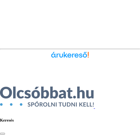
Ékszer az Árukeresőn
Keresés