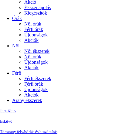
Akció
Ékszer ápolás
Kiegészítők
Órák
Női órák
Férfi órák
Újdonságok
Akciók
Női
Női ékszerek
Női órák
Újdonságok
Akciók
Férfi
Férfi ékszerek
Férfi órák
Újdonságok
Akciók
Arany ékszerek
Juta Klub
Esküvő
Törtarany felvásárlás és beszámítás