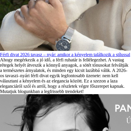
Férfi divat 2026 tavasz – nyár: amikor a kényelem találkozik a stílussal
Ahogy megérkezik a jó idő, a férfi ruhatár is fellélegezhet. A vastag
rétegek helyét átveszik a könnyű anyagok, a sötét tónusokat felváltják
a természetes árnyalatok, és minden egy kicsit lazábbá válik. A 2026-
os tavaszi–nyári férfi divat egyik legfontosabb üzenete: nem kell
választani a kényelem és az elegancia között. Ez a szezon a laza
eleganciáról szól és arról, hogy a részletek végre főszerepet kapnak.
Mutatjuk blogunkban a legfrissebb trendeket!