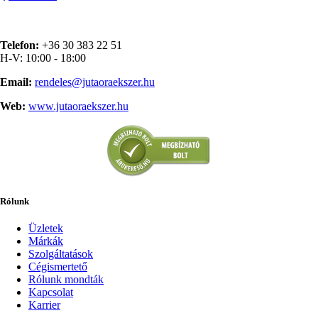
Telefon:
+36 30 383 22 51
H-V: 10:00 - 18:00
Email:
rendeles@jutaoraekszer.hu
Web:
www.jutaoraekszer.hu
Rólunk
Üzletek
Márkák
Szolgáltatások
Cégismertető
Rólunk mondták
Kapcsolat
Karrier