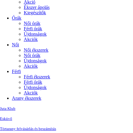
Akció
Ékszer ápolás
Kiegészítők
Órák
Női órák
Férfi órák
Újdonságok
Akciók
Női
Női ékszerek
Női órák
Újdonságok
Akciók
Férfi
Férfi ékszerek
Férfi órák
Újdonságok
Akciók
Arany ékszerek
Juta Klub
Esküvő
Törtarany felvásárlás és beszámítás