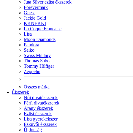
Juta Silver ezüst ékszerek
Forevermark
Guess
Jackie Gold
KKNEKKI
La Coque Francaise
Lisa
Moon Diamonds
Pandora
Seiko
Swiss Military
Thomas Sabo
Tommy Hilfiger
Zeppelin
Összes márka
Ékszerek
Női divatékszerek
Férfi divatékszerek
Arany ékszerek
Ezüst ékszerek
Lisa gyerekékszer
Esküvői ékszerek
Újdonság