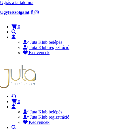
Ugrás a tartalomra
Ügyfélszolgálat
0
Juta Klub belépés
Juta Klub regisztráció
Kedvencek
0
Juta Klub belépés
Juta Klub regisztráció
Kedvencek