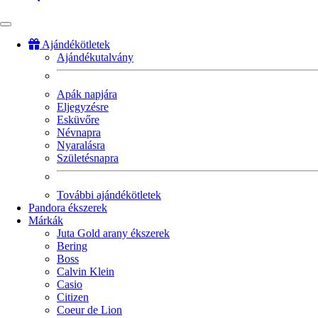
Ajándékötletek
Ajándékutalvány
Fő
navigáció
Apák napjára
Eljegyzésre
Esküvőre
Névnapra
Nyaralásra
Születésnapra
További ajándékötletek
Pandora ékszerek
Márkák
Juta Gold arany ékszerek
Bering
Boss
Calvin Klein
Casio
Citizen
Coeur de Lion