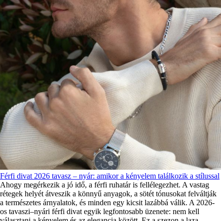
Férfi divat 2026 tavasz – nyár: amikor a kényelem találkozik a stílussal
Ahogy megérkezik a jó idő, a férfi ruhatár is fellélegezhet. A vastag
rétegek helyét átveszik a könnyű anyagok, a sötét tónusokat felváltják
a természetes árnyalatok, és minden egy kicsit lazábbá válik. A 2026-
os tavaszi–nyári férfi divat egyik legfontosabb üzenete: nem kell
választani a kényelem és az elegancia között. Ez a szezon a laza