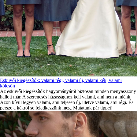
Esküvői kiegészítők: valami régi, valami új, valami kék, valami
kölcsön
Az esküvői kiegészítők hagyományáról biztosan minden menyasszony
hallott már. A szerencsés házassághoz kell valami, ami nem a miénk.
Azon kívül legyen valami, ami teljesen új, illetve valami, ami régi. És
persze a kékről se feledkezzünk meg. Mutatunk pár tippet!