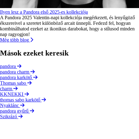
Ilyen lesz a Pandora első 2025-es kollekciója
A Pandora 2025 Valentin-napi kollekciója megérkezett, és lenyűgöző
ékszereivel a szeretet különböző arcait ünnepli. Fedezd fel, hogyan
kombinálhatod ezeket az ikonikus darabokat, hogy a stílusod minden
nap ragyogjon!
Még több blog
Mások ezeket keresik
pandora
pandora charm
pandora karkötő
Thomas sabo
charm
KKNEKKI
thomas sabo karkötő
Nyaklánc
pandora gyűrű
Szikrázó