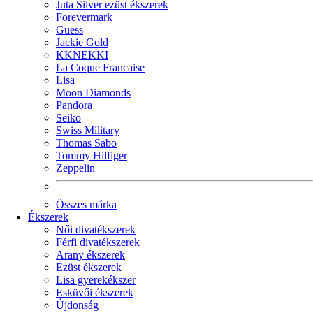
Juta Silver ezüst ékszerek
Forevermark
Guess
Jackie Gold
KKNEKKI
La Coque Francaise
Lisa
Moon Diamonds
Pandora
Seiko
Swiss Military
Thomas Sabo
Tommy Hilfiger
Zeppelin
Összes márka
Ékszerek
Női divatékszerek
Férfi divatékszerek
Arany ékszerek
Ezüst ékszerek
Lisa gyerekékszer
Esküvői ékszerek
Újdonság