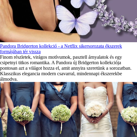
Pandora Bridgerton kollekció - a Netflix sikersorozata ékszerek
formájában tér vissza
Finom részletek, virágos motívumok, pasztell árnyalatok és egy
csipetnyi titkos romantika. A Pandora új Bridgerton kollekciója
pontosan azt a világot hozza el, amit annyira szeretünk a sorozatban.
Klasszikus elegancia modern csavarral, mindennapi ékszerekbe
álmodva.