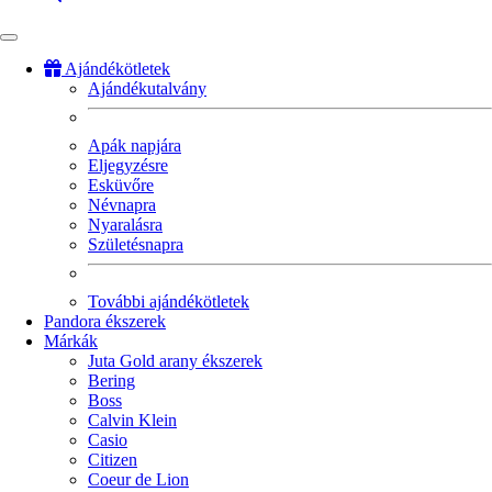
Ajándékötletek
Ajándékutalvány
Fő
navigáció
Apák napjára
Eljegyzésre
Esküvőre
Névnapra
Nyaralásra
Születésnapra
További ajándékötletek
Pandora ékszerek
Márkák
Juta Gold arany ékszerek
Bering
Boss
Calvin Klein
Casio
Citizen
Coeur de Lion