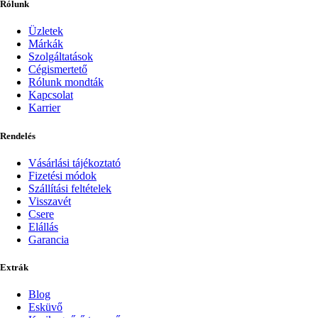
Rólunk
Üzletek
Márkák
Szolgáltatások
Cégismertető
Rólunk mondták
Kapcsolat
Karrier
Rendelés
Vásárlási tájékoztató
Fizetési módok
Szállítási feltételek
Visszavét
Csere
Elállás
Garancia
Extrák
Blog
Esküvő