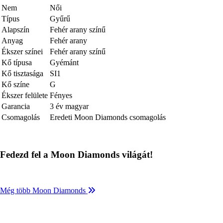
Nem
Női
Típus
Gyűrű
Alapszín
Fehér arany színű
Anyag
Fehér arany
Ékszer színei
Fehér arany színű
Kő típusa
Gyémánt
Kő tisztasága
SI1
Kő színe
G
Ékszer felülete
Fényes
Garancia
3 év magyar
Csomagolás
Eredeti Moon Diamonds csomagolás
Fedezd fel a Moon Diamonds világát!
Még több Moon Diamonds