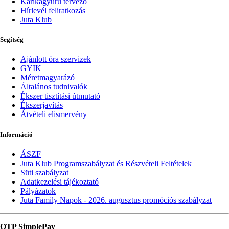
Karikagyűrű tervező
Hírlevél feliratkozás
Juta Klub
Segítség
Ajánlott óra szervizek
GYIK
Méretmagyarázó
Általános tudnivalók
Ékszer tisztítási útmutató
Ékszerjavítás
Átvételi elismervény
Információ
ÁSZF
Juta Klub Programszabályzat és Részvételi Feltételek
Süti szabályzat
Adatkezelési tájékoztató
Pályázatok
Juta Family Napok - 2026. augusztus promóciós szabályzat
OTP SimplePay