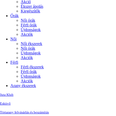
Akció
Ékszer ápolás
Kiegészítők
Órák
Női órák
Férfi órák
Újdonságok
Akciók
Női
Női ékszerek
Női órák
Újdonságok
Akciók
Férfi
Férfi ékszerek
Férfi órák
Újdonságok
Akciók
Arany ékszerek
Juta Klub
Esküvő
Törtarany felvásárlás és beszámítás