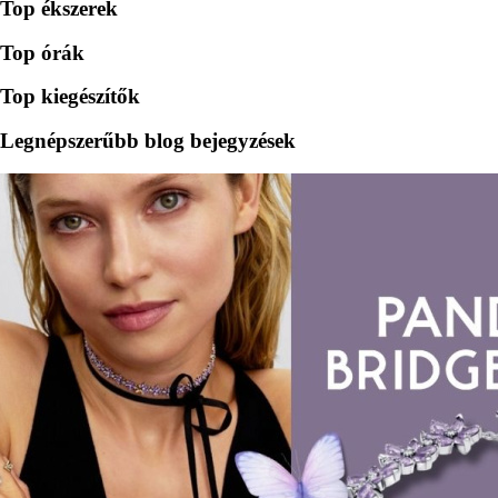
Top ékszerek
Top órák
Top kiegészítők
Legnépszerűbb blog bejegyzések