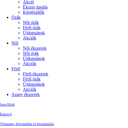
Akció
Ékszer ápolás
Kiegészítők
Órák
Női órák
Férfi órák
Újdonságok
Akciók
Női
Női ékszerek
Női órák
Újdonságok
Akciók
Férfi
Férfi ékszerek
Férfi órák
Újdonságok
Akciók
Arany ékszerek
Juta Klub
Esküvő
Törtarany felvásárlás és beszámítás