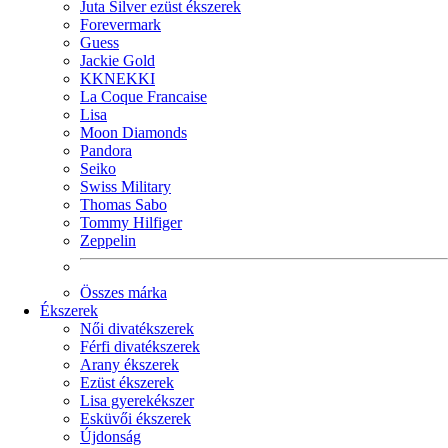
Juta Silver ezüst ékszerek
Forevermark
Guess
Jackie Gold
KKNEKKI
La Coque Francaise
Lisa
Moon Diamonds
Pandora
Seiko
Swiss Military
Thomas Sabo
Tommy Hilfiger
Zeppelin
Összes márka
Ékszerek
Női divatékszerek
Férfi divatékszerek
Arany ékszerek
Ezüst ékszerek
Lisa gyerekékszer
Esküvői ékszerek
Újdonság