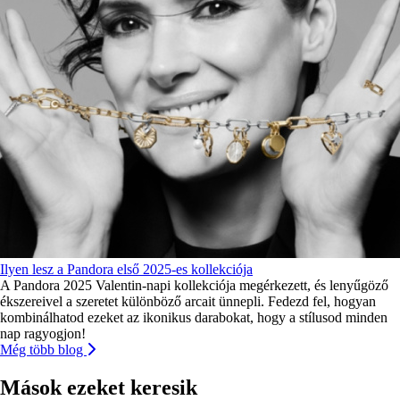
Ilyen lesz a Pandora első 2025-es kollekciója
A Pandora 2025 Valentin-napi kollekciója megérkezett, és lenyűgöző
ékszereivel a szeretet különböző arcait ünnepli. Fedezd fel, hogyan
kombinálhatod ezeket az ikonikus darabokat, hogy a stílusod minden
nap ragyogjon!
Még több blog
Mások ezeket keresik