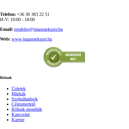
Telefon:
+36 30 383 22 51
H-V: 10:00 - 18:00
Email:
rendeles@jutaoraekszer.hu
Web:
www.jutaoraekszer.hu
Rólunk
Üzletek
Márkák
Szolgáltatások
Cégismertető
Rólunk mondták
Kapcsolat
Karrier