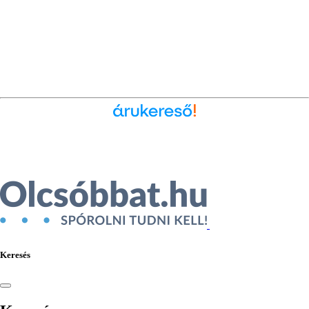
Ékszer az Árukeresőn
Keresés