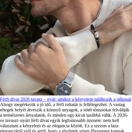
Férfi divat 2026 tavasz – nyár: amikor a kényelem találkozik a stílussal
Ahogy megérkezik a jó idő, a férfi ruhatár is fellélegezhet. A vastag
rétegek helyét átveszik a könnyű anyagok, a sötét tónusokat felváltják
a természetes árnyalatok, és minden egy kicsit lazábbá válik. A 2026-
os tavaszi–nyári férfi divat egyik legfontosabb üzenete: nem kell
választani a kényelem és az elegancia között. Ez a szezon a laza
eleganciáról szól és arról, hogy a részletek végre főszerepet kapnak.