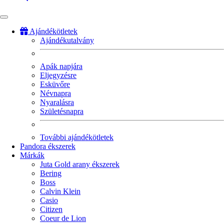
Ajándékötletek
Ajándékutalvány
Fő
navigáció
Apák napjára
Eljegyzésre
Esküvőre
Névnapra
Nyaralásra
Születésnapra
További ajándékötletek
Pandora ékszerek
Márkák
Juta Gold arany ékszerek
Bering
Boss
Calvin Klein
Casio
Citizen
Coeur de Lion