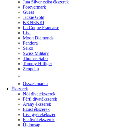
Juta Silver ezüst ékszerek
Forevermark
Guess
Jackie Gold
KKNEKKI
La Coque Francaise
Lisa
Moon Diamonds
Pandora
Seiko
Swiss Military
Thomas Sabo
Tommy Hilfiger
Zeppelin
Összes márka
Ékszerek
Női divatékszerek
Férfi divatékszerek
Arany ékszerek
Ezüst ékszerek
Lisa gyerekékszer
Esküvői ékszerek
Újdonság