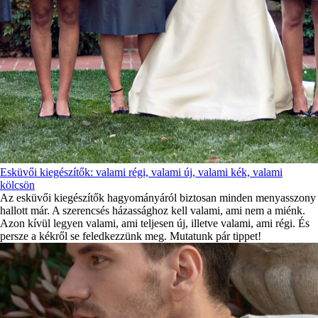
Esküvői kiegészítők: valami régi, valami új, valami kék, valami
kölcsön
Az esküvői kiegészítők hagyományáról biztosan minden menyasszony
hallott már. A szerencsés házassághoz kell valami, ami nem a miénk.
Azon kívül legyen valami, ami teljesen új, illetve valami, ami régi. És
persze a kékről se feledkezzünk meg. Mutatunk pár tippet!