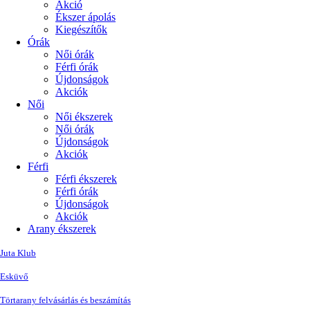
Akció
Ékszer ápolás
Kiegészítők
Órák
Női órák
Férfi órák
Újdonságok
Akciók
Női
Női ékszerek
Női órák
Újdonságok
Akciók
Férfi
Férfi ékszerek
Férfi órák
Újdonságok
Akciók
Arany ékszerek
Juta Klub
Esküvő
Törtarany felvásárlás és beszámítás