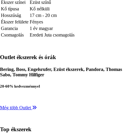
Ékszer színei
Ezüst színű
Kő típusa
Kő nélküli
Hosszúság
17 cm - 20 cm
Ékszer felülete
Fényes
Garancia
1 év magyar
Csomagolás
Eredeti Juta csomagolás
Outlet ékszerek és órák
Bering, Boss, Engelsrufer, Ezüst ékszerek, Pandora, Thomas
Sabo, Tommy Hilfiger
20-60% kedvezménnyel
Még több Outlet
Top ékszerek