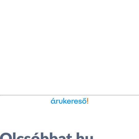
Ékszer az Árukeresőn