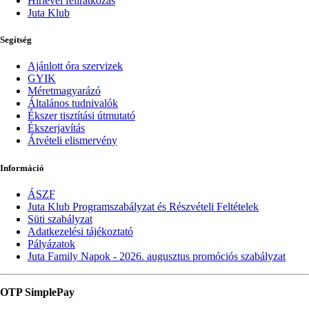
Hírlevél feliratkozás
Juta Klub
Segítség
Ajánlott óra szervizek
GYIK
Méretmagyarázó
Általános tudnivalók
Ékszer tisztítási útmutató
Ékszerjavítás
Átvételi elismervény
Információ
ÁSZF
Juta Klub Programszabályzat és Részvételi Feltételek
Süti szabályzat
Adatkezelési tájékoztató
Pályázatok
Juta Family Napok - 2026. augusztus promóciós szabályzat
OTP SimplePay