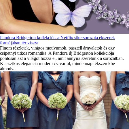
Pandora Bridgerton kollekció - a Netflix sikersorozata ékszerek
formájában tér vissza
Finom részletek, virágos motívumok, pasztell árnyalatok és egy
csipetnyi titkos romantika. A Pandora új Bridgerton kollekciója
pontosan azt a világot hozza el, amit annyira szeretünk a sorozatban.
Klasszikus elegancia modern csavarral, mindennapi ékszerekbe
álmodva.