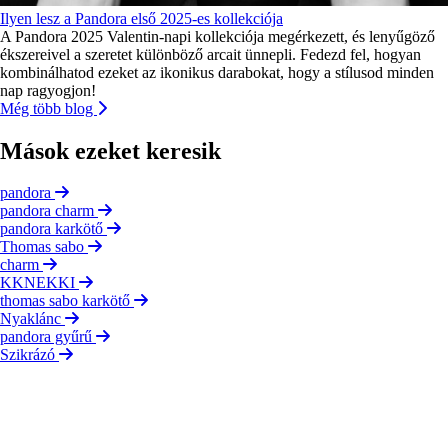
Ilyen lesz a Pandora első 2025-es kollekciója
A Pandora 2025 Valentin-napi kollekciója megérkezett, és lenyűgöző
ékszereivel a szeretet különböző arcait ünnepli. Fedezd fel, hogyan
kombinálhatod ezeket az ikonikus darabokat, hogy a stílusod minden
nap ragyogjon!
Még több blog
Mások ezeket keresik
pandora
pandora charm
pandora karkötő
Thomas sabo
charm
KKNEKKI
thomas sabo karkötő
Nyaklánc
pandora gyűrű
Szikrázó