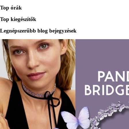
Top órák
Top kiegészítők
Legnépszerűbb blog bejegyzések