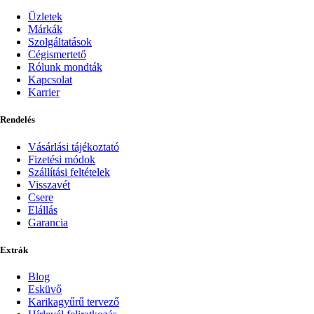
Üzletek
Márkák
Szolgáltatások
Cégismertető
Rólunk mondták
Kapcsolat
Karrier
Rendelés
Vásárlási tájékoztató
Fizetési módok
Szállítási feltételek
Visszavét
Csere
Elállás
Garancia
Extrák
Blog
Esküvő
Karikagyűrű tervező