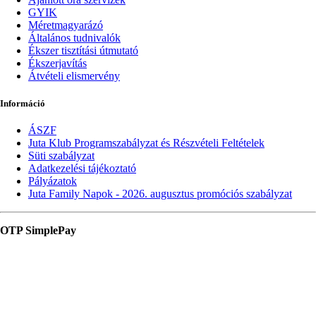
GYIK
Méretmagyarázó
Általános tudnivalók
Ékszer tisztítási útmutató
Ékszerjavítás
Átvételi elismervény
Információ
ÁSZF
Juta Klub Programszabályzat és Részvételi Feltételek
Süti szabályzat
Adatkezelési tájékoztató
Pályázatok
Juta Family Napok - 2026. augusztus promóciós szabályzat
OTP SimplePay