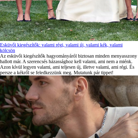
Esküvői kiegészítők: valami régi, valami új, valami kék, valami
kölcsön
Az esküvői kiegészítők hagyományáról biztosan minden menyasszony
hallott már. A szerencsés házassághoz kell valami, ami nem a miénk.
Azon kívül legyen valami, ami teljesen új, illetve valami, ami régi. És
persze a kékről se feledkezzünk meg. Mutatunk pár tippet!