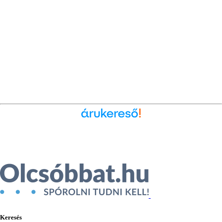
Ékszer az Árukeresőn
Keresés