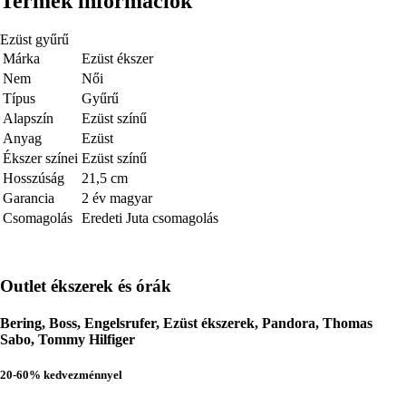
Termék információk
Ezüst gyűrű
Márka
Ezüst ékszer
Nem
Női
Típus
Gyűrű
Alapszín
Ezüst színű
Anyag
Ezüst
Ékszer színei
Ezüst színű
Hosszúság
21,5 cm
Garancia
2 év magyar
Csomagolás
Eredeti Juta csomagolás
Outlet ékszerek és órák
Bering, Boss, Engelsrufer, Ezüst ékszerek, Pandora, Thomas
Sabo, Tommy Hilfiger
20-60% kedvezménnyel