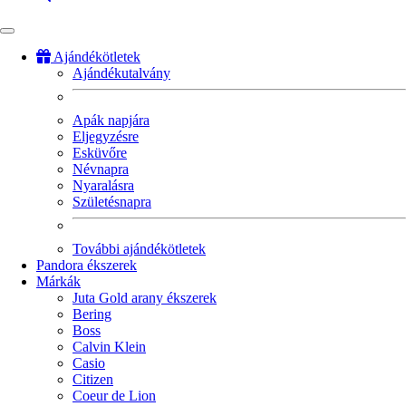
Ajándékötletek
Ajándékutalvány
Fő
navigáció
Apák napjára
Eljegyzésre
Esküvőre
Névnapra
Nyaralásra
Születésnapra
További ajándékötletek
Pandora ékszerek
Márkák
Juta Gold arany ékszerek
Bering
Boss
Calvin Klein
Casio
Citizen
Coeur de Lion