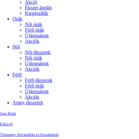
Akció
Ékszer ápolás
Kiegészítők
Órák
Női órák
Férfi órák
Újdonságok
Akciók
Női
Női ékszerek
Női órák
Újdonságok
Akciók
Férfi
Férfi ékszerek
Férfi órák
Újdonságok
Akciók
Arany ékszerek
Juta Klub
Esküvő
Törtarany felvásárlás és beszámítás