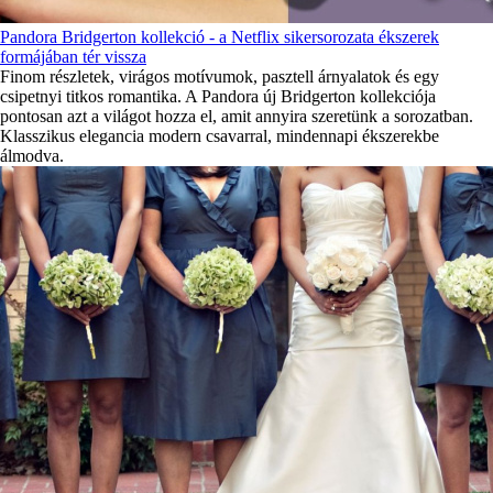
Pandora Bridgerton kollekció - a Netflix sikersorozata ékszerek
formájában tér vissza
Finom részletek, virágos motívumok, pasztell árnyalatok és egy
csipetnyi titkos romantika. A Pandora új Bridgerton kollekciója
pontosan azt a világot hozza el, amit annyira szeretünk a sorozatban.
Klasszikus elegancia modern csavarral, mindennapi ékszerekbe
álmodva.