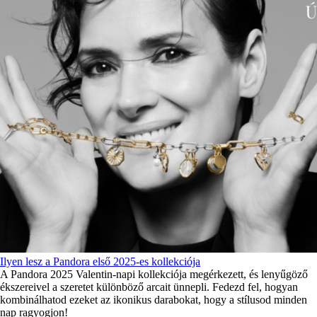
Ilyen lesz a Pandora első 2025-es kollekciója
A Pandora 2025 Valentin-napi kollekciója megérkezett, és lenyűgöző
ékszereivel a szeretet különböző arcait ünnepli. Fedezd fel, hogyan
kombinálhatod ezeket az ikonikus darabokat, hogy a stílusod minden
nap ragyogjon!