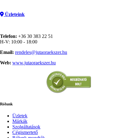
Üzleteink
Telefon:
+36 30 383 22 51
H-V: 10:00 - 18:00
Email:
rendeles@jutaoraekszer.hu
Web:
www.jutaoraekszer.hu
Rólunk
Üzletek
Márkák
Szolgáltatások
Cégismertető
Rólunk mondták