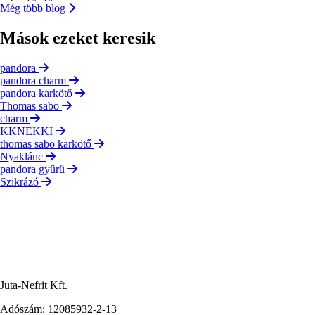
Még több blog
Mások ezeket keresik
pandora
pandora charm
pandora karkötő
Thomas sabo
charm
KKNEKKI
thomas sabo karkötő
Nyaklánc
pandora gyűrű
Szikrázó
Juta-Nefrit Kft.
Adószám: 12085932-2-13