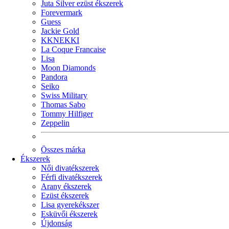
Juta Silver ezüst ékszerek
Forevermark
Guess
Jackie Gold
KKNEKKI
La Coque Francaise
Lisa
Moon Diamonds
Pandora
Seiko
Swiss Military
Thomas Sabo
Tommy Hilfiger
Zeppelin
Összes márka
Ékszerek
Női divatékszerek
Férfi divatékszerek
Arany ékszerek
Ezüst ékszerek
Lisa gyerekékszer
Esküvői ékszerek
Újdonság