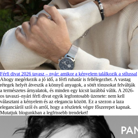
Férfi divat 2026 tavasz – nyár: amikor a kényelem találkozik a stílussal
Ahogy megérkezik a jó idő, a férfi ruhatár is fellélegezhet. A vastag
rétegek helyét átveszik a könnyű anyagok, a sötét tónusokat felváltják
a természetes árnyalatok, és minden egy kicsit lazábbá válik. A 2026-
os tavaszi–nyári férfi divat egyik legfontosabb üzenete: nem kell
választani a kényelem és az elegancia között. Ez a szezon a laza
eleganciáról szól és arról, hogy a részletek végre főszerepet kapnak.
Mutatjuk blogunkban a legfrissebb trendeket!