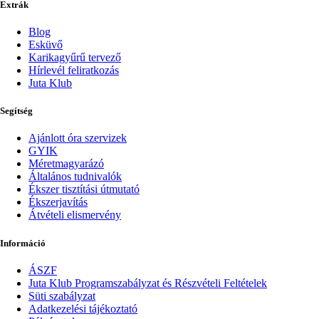
Extrák
Blog
Esküvő
Karikagyűrű tervező
Hírlevél feliratkozás
Juta Klub
Segítség
Ajánlott óra szervizek
GYIK
Méretmagyarázó
Általános tudnivalók
Ékszer tisztítási útmutató
Ékszerjavítás
Átvételi elismervény
Információ
ÁSZF
Juta Klub Programszabályzat és Részvételi Feltételek
Süti szabályzat
Adatkezelési tájékoztató