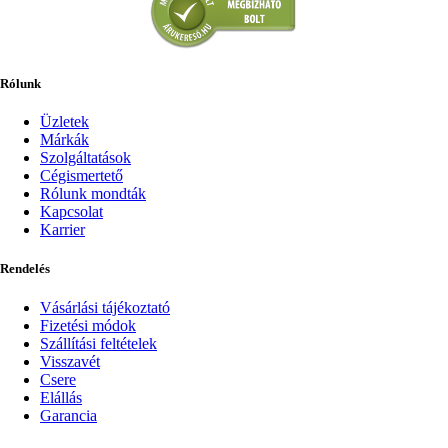
Rólunk
Üzletek
Márkák
Szolgáltatások
Cégismertető
Rólunk mondták
Kapcsolat
Karrier
Rendelés
Vásárlási tájékoztató
Fizetési módok
Szállítási feltételek
Visszavét
Csere
Elállás
Garancia