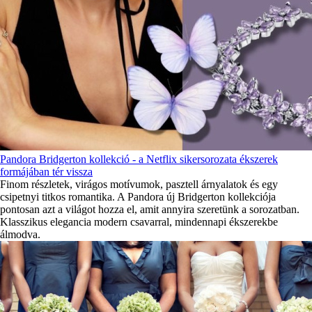
Pandora Bridgerton kollekció - a Netflix sikersorozata ékszerek
formájában tér vissza
Finom részletek, virágos motívumok, pasztell árnyalatok és egy
csipetnyi titkos romantika. A Pandora új Bridgerton kollekciója
pontosan azt a világot hozza el, amit annyira szeretünk a sorozatban.
Klasszikus elegancia modern csavarral, mindennapi ékszerekbe
álmodva.