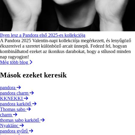
Ilyen lesz a Pandora első 2025-es kollekciója
A Pandora 2025 Valentin-napi kollekciója megérkezett, és lenyűgöző
ékszereivel a szeretet különböző arcait ünnepli. Fedezd fel, hogyan
kombinálhatod ezeket az ikonikus darabokat, hogy a stílusod minden
nap ragyogjon!
Még több blog
Mások ezeket keresik
pandora
pandora charm
KKNEKKI
pandora karkötő
Thomas sabo
charm
thomas sabo karkötő
Nyaklánc
pandora gyűrű