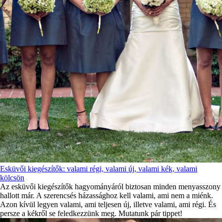
Esküvői kiegészítők: valami régi, valami új, valami kék, valami
kölcsön
Az esküvői kiegészítők hagyományáról biztosan minden menyasszony
hallott már. A szerencsés házassághoz kell valami, ami nem a miénk.
Azon kívül legyen valami, ami teljesen új, illetve valami, ami régi. És
persze a kékről se feledkezzünk meg. Mutatunk pár tippet!