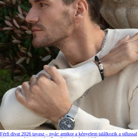
Férfi divat 2026 tavasz – nyár: amikor a kényelem találkozik a stílussal