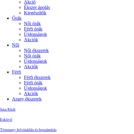
Akció
Ékszer ápolás
Kiegészítők
Órák
Női órák
Férfi órák
Újdonságok
Akciók
Női
Női ékszerek
Női órák
Újdonságok
Akciók
Férfi
Férfi ékszerek
Férfi órák
Újdonságok
Akciók
Arany ékszerek
Juta Klub
Esküvő
Törtarany felvásárlás és beszámítás