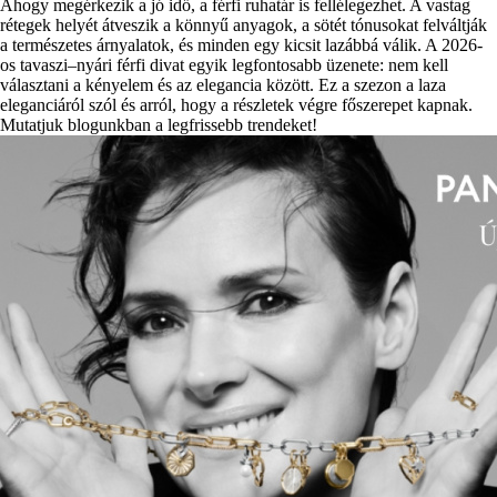
Ahogy megérkezik a jó idő, a férfi ruhatár is fellélegezhet. A vastag
rétegek helyét átveszik a könnyű anyagok, a sötét tónusokat felváltják
a természetes árnyalatok, és minden egy kicsit lazábbá válik. A 2026-
os tavaszi–nyári férfi divat egyik legfontosabb üzenete: nem kell
választani a kényelem és az elegancia között. Ez a szezon a laza
eleganciáról szól és arról, hogy a részletek végre főszerepet kapnak.
Mutatjuk blogunkban a legfrissebb trendeket!