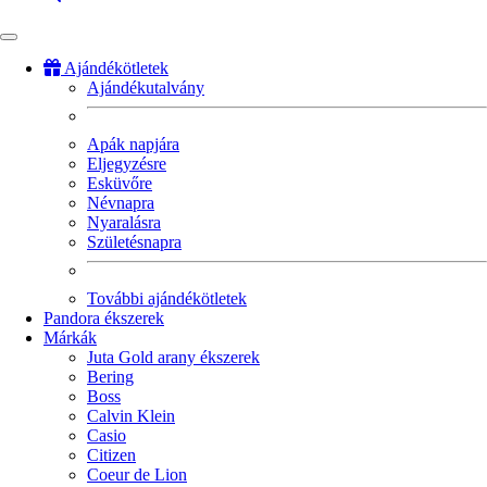
Ajándékötletek
Ajándékutalvány
Fő
navigáció
Apák napjára
Eljegyzésre
Esküvőre
Névnapra
Nyaralásra
Születésnapra
További ajándékötletek
Pandora ékszerek
Márkák
Juta Gold arany ékszerek
Bering
Boss
Calvin Klein
Casio
Citizen
Coeur de Lion