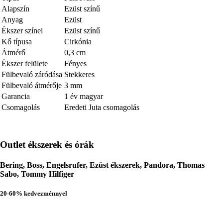
Alapszín
Ezüst színű
Anyag
Ezüst
Ékszer színei
Ezüst színű
Kő típusa
Cirkónia
Átmérő
0,3 cm
Ékszer felülete
Fényes
Fülbevaló záródása
Stekkeres
Fülbevaló átmérője
3 mm
Garancia
1 év magyar
Csomagolás
Eredeti Juta csomagolás
Outlet ékszerek és órák
Bering, Boss, Engelsrufer, Ezüst ékszerek, Pandora, Thomas
Sabo, Tommy Hilfiger
20-60% kedvezménnyel