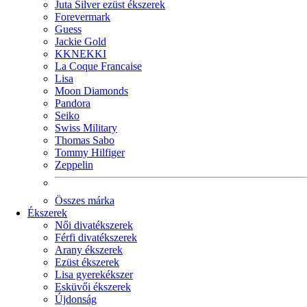
Juta Silver ezüst ékszerek
Forevermark
Guess
Jackie Gold
KKNEKKI
La Coque Francaise
Lisa
Moon Diamonds
Pandora
Seiko
Swiss Military
Thomas Sabo
Tommy Hilfiger
Zeppelin
Összes márka
Ékszerek
Női divatékszerek
Férfi divatékszerek
Arany ékszerek
Ezüst ékszerek
Lisa gyerekékszer
Esküvői ékszerek
Újdonság