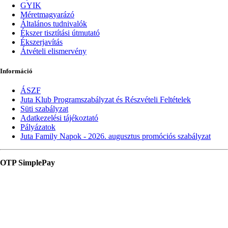
GYIK
Méretmagyarázó
Általános tudnivalók
Ékszer tisztítási útmutató
Ékszerjavítás
Átvételi elismervény
Információ
ÁSZF
Juta Klub Programszabályzat és Részvételi Feltételek
Süti szabályzat
Adatkezelési tájékoztató
Pályázatok
Juta Family Napok - 2026. augusztus promóciós szabályzat
OTP SimplePay