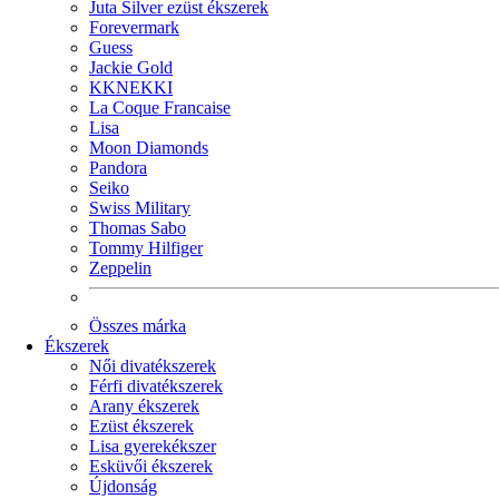
Juta Silver ezüst ékszerek
Forevermark
Guess
Jackie Gold
KKNEKKI
La Coque Francaise
Lisa
Moon Diamonds
Pandora
Seiko
Swiss Military
Thomas Sabo
Tommy Hilfiger
Zeppelin
Összes márka
Ékszerek
Női divatékszerek
Férfi divatékszerek
Arany ékszerek
Ezüst ékszerek
Lisa gyerekékszer
Esküvői ékszerek
Újdonság