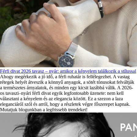
Férfi divat 2026 tavasz – nyár: amikor a kényelem találkozik a stílussal
Ahogy megérkezik a jó idő, a férfi ruhatár is fellélegezhet. A vastag
rétegek helyét átveszik a könnyű anyagok, a sötét tónusokat felváltják
a természetes árnyalatok, és minden egy kicsit lazábbá válik. A 2026-
os tavaszi–nyári férfi divat egyik legfontosabb üzenete: nem kell
választani a kényelem és az elegancia között. Ez a szezon a laza
eleganciáról szól és arról, hogy a részletek végre főszerepet kapnak.
Mutatjuk blogunkban a legfrissebb trendeket!