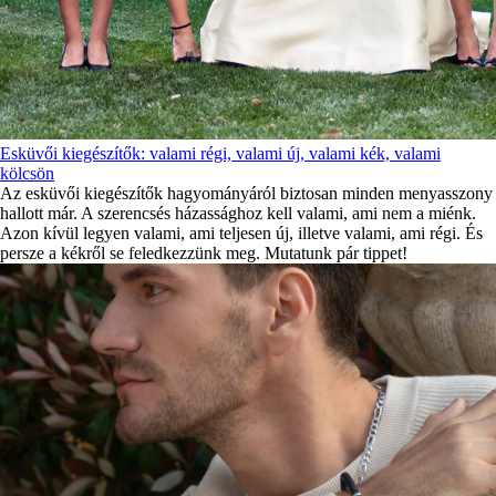
Esküvői kiegészítők: valami régi, valami új, valami kék, valami
kölcsön
Az esküvői kiegészítők hagyományáról biztosan minden menyasszony
hallott már. A szerencsés házassághoz kell valami, ami nem a miénk.
Azon kívül legyen valami, ami teljesen új, illetve valami, ami régi. És
persze a kékről se feledkezzünk meg. Mutatunk pár tippet!