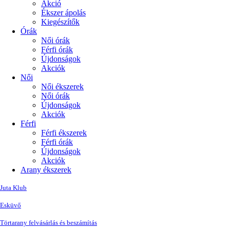
Akció
Ékszer ápolás
Kiegészítők
Órák
Női órák
Férfi órák
Újdonságok
Akciók
Női
Női ékszerek
Női órák
Újdonságok
Akciók
Férfi
Férfi ékszerek
Férfi órák
Újdonságok
Akciók
Arany ékszerek
Juta Klub
Esküvő
Törtarany felvásárlás és beszámítás