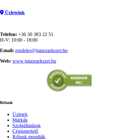
Üzleteink
Telefon:
+36 30 383 22 51
H-V: 10:00 - 18:00
Email:
rendeles@jutaoraekszer.hu
Web:
www.jutaoraekszer.hu
Rólunk
Üzletek
Márkák
Szolgáltatások
Cégismertető
Rólunk mondták