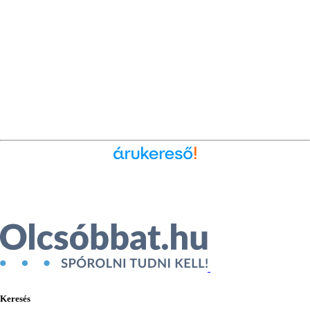
Ékszer az Árukeresőn
Keresés