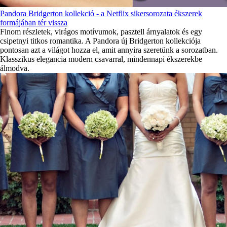
Pandora Bridgerton kollekció - a Netflix sikersorozata ékszerek
formájában tér vissza
Finom részletek, virágos motívumok, pasztell árnyalatok és egy
csipetnyi titkos romantika. A Pandora új Bridgerton kollekciója
pontosan azt a világot hozza el, amit annyira szeretünk a sorozatban.
Klasszikus elegancia modern csavarral, mindennapi ékszerekbe
álmodva.