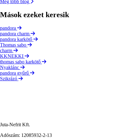
Még több blog
Mások ezeket keresik
pandora
pandora charm
pandora karkötő
Thomas sabo
charm
KKNEKKI
thomas sabo karkötő
Nyaklánc
pandora gyűrű
Szikrázó
Juta-Nefrit Kft.
Adószám: 12085932-2-13