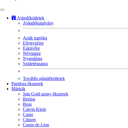
Ajándékötletek
Ajándékutalvány
Fő
navigáció
Apák napjára
Eljegyzésre
Esküvőre
Névnapra
Nyaralásra
Születésnapra
További ajándékötletek
Pandora ékszerek
Márkák
Juta Gold arany ékszerek
Bering
Boss
Calvin Klein
Casio
Citizen
Coeur de Lion