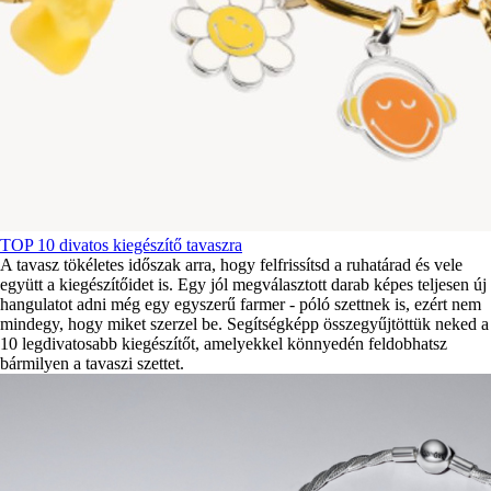
TOP 10 divatos kiegészítő tavaszra
A tavasz tökéletes időszak arra, hogy felfrissítsd a ruhatárad és vele
együtt a kiegészítőidet is. Egy jól megválasztott darab képes teljesen új
hangulatot adni még egy egyszerű farmer - póló szettnek is, ezért nem
mindegy, hogy miket szerzel be. Segítségképp összegyűjtöttük neked a
10 legdivatosabb kiegészítőt, amelyekkel könnyedén feldobhatsz
bármilyen a tavaszi szettet.