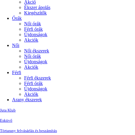
Akció
Ékszer ápolás
Kiegészítők
Órák
Női órák
Férfi órák
Újdonságok
Akciók
Női
Női ékszerek
Női órák
Újdonságok
Akciók
Férfi
Férfi ékszerek
Férfi órák
Újdonságok
Akciók
Arany ékszerek
Juta Klub
Esküvő
Törtarany felvásárlás és beszámítás