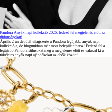
Pandora Anyák napi kollekció 2026: fedezd fel megjelenés előtt az
újdonságokat!
Április 2-án debütál világszerte a Pandora legújabb, anyák napi
kollekciója, de blogunkban már most belepillanthatsz! Fedezd fel a
legújabb Pandora stílusokat még a megjelenés előtt és válaszd ki a
tökéletes anyák napi ajándékokat az elsők között!