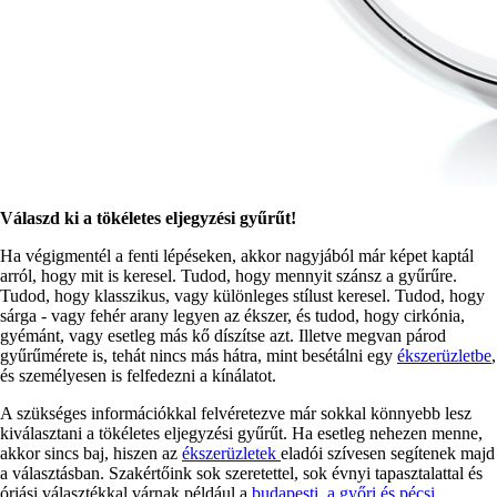
Válaszd ki a tökéletes eljegyzési gyűrűt!
Ha végigmentél a fenti lépéseken, akkor nagyjából már képet kaptál
arról, hogy mit is keresel. Tudod, hogy mennyit szánsz a gyűrűre.
Tudod, hogy klasszikus, vagy különleges stílust keresel. Tudod, hogy
sárga - vagy fehér arany legyen az ékszer, és tudod, hogy cirkónia,
gyémánt, vagy esetleg más kő díszítse azt. Illetve megvan párod
gyűrűmérete is, tehát nincs más hátra, mint besétálni egy
ékszerüzletbe
,
és személyesen is felfedezni a kínálatot.
A szükséges információkkal felvéretezve már sokkal könnyebb lesz
kiválasztani a tökéletes eljegyzési gyűrűt. Ha esetleg nehezen menne,
akkor sincs baj, hiszen az
ékszerüzletek
eladói szívesen segítenek majd
a választásban. Szakértőink sok szeretettel, sok évnyi tapasztalattal és
óriási választékkal várnak például a
budapesti, a győri és pécsi