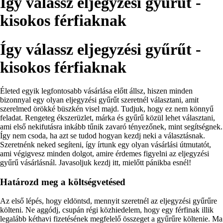
Így válassz eljegyzési gyűrűt -
kisokos férfiaknak
Így válassz eljegyzési gyűrűt -
kisokos férfiaknak
Életed egyik legfontosabb vásárlása előtt állsz, hiszen minden
bizonnyal egy olyan eljegyzési gyűrűt szeretnél választani, amit
szerelmed örökké büszkén visel majd. Tudjuk, hogy ez nem könnyű
feladat. Rengeteg ékszerüzlet, márka és gyűrű közül lehet választani,
ami első nekifutásra inkább tűnik zavaró tényezőnek, mint segítségnek.
Így nem csoda, ha azt se tudod hogyan kezdj neki a választásnak.
Szeretnénk neked segíteni, így írtunk egy olyan vásárlási útmutatót,
ami végigvesz minden dolgot, amire érdemes figyelni az eljegyzési
gyűrű vásárlásnál. Javasoljuk kezdj itt, mielőtt pánikba esnél!
Határozd meg a költségvetésed
Az első lépés, hogy eldöntsd, mennyit szeretnél az eljegyzési gyűrűre
költeni. Ne aggódj, csupán régi közhiedelem, hogy egy férfinak illik
legalább kéthavi fizetésének megfelelő összeget a gyűrűre költenie. Ma