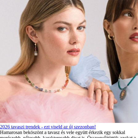
2026 tavaszi trendek - ezt viseld az új szezonban!
Hamarosan beköszönt a tavasz és vele együtt érkezik egy sokkal
merészebb, nőiesebb, karakteresebb divat is. Összegyűjtöttük azokat a