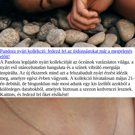
Pandora nyári kollekció: fedezd fel az újdonságokat már a megjelenés
előtt!
A Pandora legújabb nyári kollekcióját az óceánok varázslatos világa, a
nyári eső utánozhatatlan hangulata és a színek vibráló energiája
inspirálta. Az új ékszerek mind azt a felszabadult nyári érzést idézik
meg, amelyre egész évben vágyunk. A kollekció hivatalosan május 21-
én debütál, de blogunkban már most adunk egy kis ízelítőt azokból a
különleges darabokból, amelyek biztosan a szezon kedvencei lesznek.
Kattints, és fedezd fel őket elsőként!