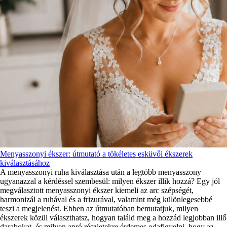
Menyasszonyi ékszer: útmutató a tökéletes esküvői ékszerek
kiválasztásához
A menyasszonyi ruha kiválasztása után a legtöbb menyasszony
ugyanazzal a kérdéssel szembesül: milyen ékszer illik hozzá? Egy jól
megválasztott menyasszonyi ékszer kiemeli az arc szépségét,
harmonizál a ruhával és a frizurával, valamint még különlegesebbé
teszi a megjelenést. Ebben az útmutatóban bemutatjuk, milyen
ékszerek közül választhatsz, hogyan találd meg a hozzád legjobban illő
darabokat, és milyen apró részletekre érdemes odafigyelni, hogy az