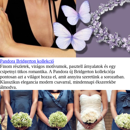
Pandora Bridgerton kollekció
Finom részletek, virágos motívumok, pasztell árnyalatok és egy
csipetnyi titkos romantika. A Pandora új Bridgerton kollekciója
pontosan azt a világot hozza el, amit annyira szeretünk a sorozatban.
Klasszikus elegancia modern csavarral, mindennapi ékszerekbe
álmodva.