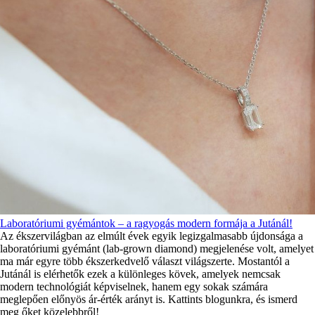
Laboratóriumi gyémántok – a ragyogás modern formája a Jutánál!
Az ékszervilágban az elmúlt évek egyik legizgalmasabb újdonsága a
laboratóriumi gyémánt (lab-grown diamond) megjelenése volt, amelyet
ma már egyre több ékszerkedvelő választ világszerte. Mostantól a
Jutánál is elérhetők ezek a különleges kövek, amelyek nemcsak
modern technológiát képviselnek, hanem egy sokak számára
meglepően előnyös ár-érték arányt is. Kattints blogunkra, és ismerd
meg őket közelebbről!