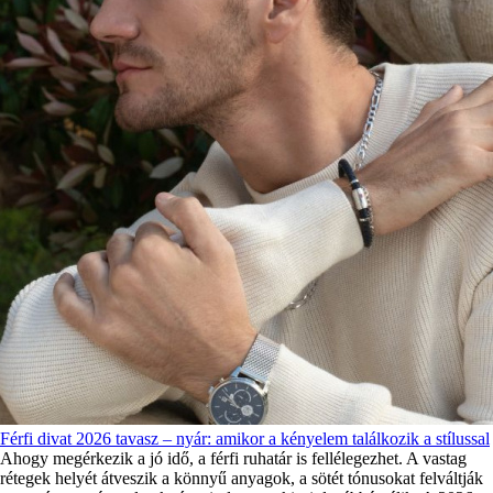
Férfi divat 2026 tavasz – nyár: amikor a kényelem találkozik a stílussal
Ahogy megérkezik a jó idő, a férfi ruhatár is fellélegezhet. A vastag
rétegek helyét átveszik a könnyű anyagok, a sötét tónusokat felváltják