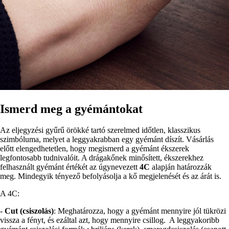
Ismerd meg a gyémántokat
Az eljegyzési gyűrű örökké tartó szerelmed időtlen, klasszikus
szimbóluma, melyet a leggyakrabban egy gyémánt díszít. Vásárlás
előtt elengedhetetlen, hogy megismerd a gyémánt ékszerek
legfontosabb tudnivalóit. A drágakőnek minősített, ékszerekhez
felhasznált gyémánt értékét az úgynevezett
4C
alapján határozzák
meg. Mindegyik tényező befolyásolja a kő megjelenését és az árát is.
A 4C:
-
Cut (csiszolás)
: Meghatározza, hogy a gyémánt mennyire jól tükrözi
vissza a fényt, és ezáltal azt, hogy mennyire csillog. A leggyakoribb