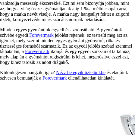
varázsolja meseszép ékszerekké. Ezt mi sem bizonyítja jobban, mint
az, hogy a világ összes gyémántjának alig 1 %-a méltó csupán arra,
hogy a márka nevét viselje. A márka nagy hangsúlyt fektet a szigorú
üzleti, környezetvédelmi és szocális normák betartására.
Minden egyes gyémántjuk egyedi és azonosítható. A gyémántok
szívébe egyedi
Forevermark
jelölést rejtenek, ez testesíti meg azt az
ígéretet, mely szerint minden egyes gyémánt gyönyörű, ritka és
tisztességes forrásból származik. Ez az egyedi jelölés szabad szemmel
láthatatlan, a
Forevermark
ikonját és egy egyedi sorszámot tartalmaz,
mely alapján a gyémántot regisztrálni is lehet, megerősítve ezzel azt,
hogy kihez tarozik az adott drágakő.
Különlegesen hangzik, igaz?
Nézz be egyik üzletünkbe
és eladóink
szívesen bemutatják a
Forevermark
ellenállhatatlan kínálatát.