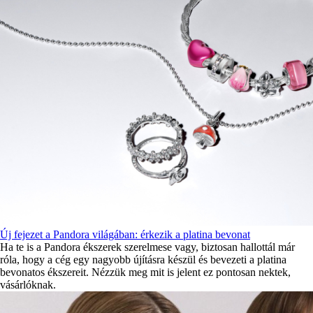
Új fejezet a Pandora világában: érkezik a platina bevonat
Ha te is a Pandora ékszerek szerelmese vagy, biztosan hallottál már
róla, hogy a cég egy nagyobb újításra készül és bevezeti a platina
bevonatos ékszereit. Nézzük meg mit is jelent ez pontosan nektek,
vásárlóknak.