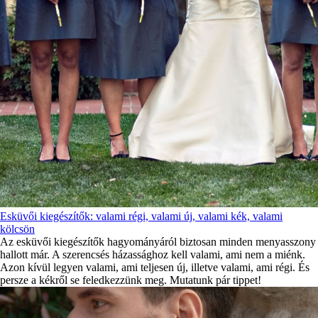
Esküvői kiegészítők: valami régi, valami új, valami kék, valami
kölcsön
Az esküvői kiegészítők hagyományáról biztosan minden menyasszony
hallott már. A szerencsés házassághoz kell valami, ami nem a miénk.
Azon kívül legyen valami, ami teljesen új, illetve valami, ami régi. És
persze a kékről se feledkezzünk meg. Mutatunk pár tippet!