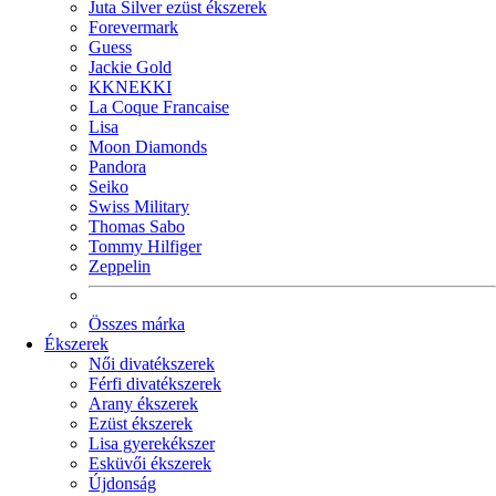
Juta Silver ezüst ékszerek
Forevermark
Guess
Jackie Gold
KKNEKKI
La Coque Francaise
Lisa
Moon Diamonds
Pandora
Seiko
Swiss Military
Thomas Sabo
Tommy Hilfiger
Zeppelin
Összes márka
Ékszerek
Női divatékszerek
Férfi divatékszerek
Arany ékszerek
Ezüst ékszerek
Lisa gyerekékszer
Esküvői ékszerek
Újdonság