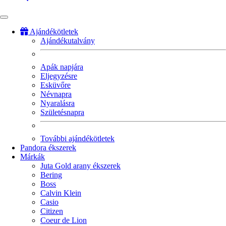
Ajándékötletek
Ajándékutalvány
Fő
navigáció
Apák napjára
Eljegyzésre
Esküvőre
Névnapra
Nyaralásra
Születésnapra
További ajándékötletek
Pandora ékszerek
Márkák
Juta Gold arany ékszerek
Bering
Boss
Calvin Klein
Casio
Citizen
Coeur de Lion