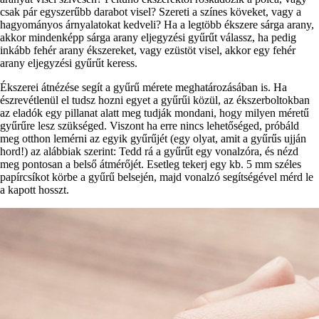
csak pár egyszerűbb darabot visel? Szereti a színes köveket, vagy a
hagyományos árnyalatokat kedveli? Ha a legtöbb ékszere sárga arany,
akkor mindenképp sárga arany eljegyzési gyűrűt válassz, ha pedig
inkább fehér arany ékszereket, vagy ezüstöt visel, akkor egy fehér
arany eljegyzési gyűrűt keress.
Ékszerei átnézése segít a gyűrű mérete meghatározásában is. Ha
észrevétlenül el tudsz hozni egyet a gyűrűi közül, az ékszerboltokban
az eladók egy pillanat alatt meg tudják mondani, hogy milyen méretű
gyűrűre lesz szükséged. Viszont ha erre nincs lehetőséged, próbáld
meg otthon lemérni az egyik gyűrűjét (egy olyat, amit a gyűrűs ujján
hord!) az alábbiak szerint: Tedd rá a gyűrűt egy vonalzóra, és nézd
meg pontosan a belső átmérőjét. Esetleg tekerj egy kb. 5 mm széles
papírcsíkot körbe a gyűrű belsején, majd vonalzó segítségével mérd le
a kapott hosszt.