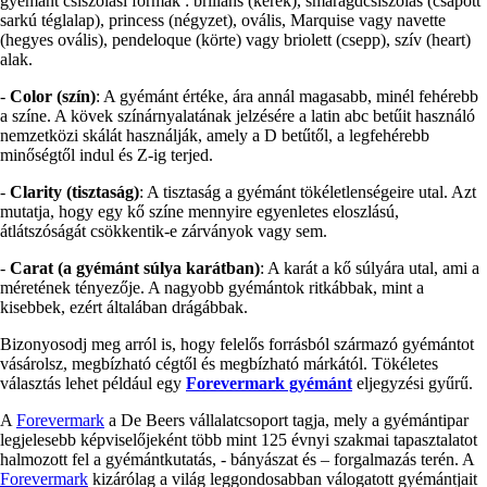
gyémánt csiszolási formák : briliáns (kerek), smaragdcsiszolás (csapott
sarkú téglalap), princess (négyzet), ovális, Marquise vagy navette
(hegyes ovális), pendeloque (körte) vagy briolett (csepp), szív (heart)
alak.
-
Color (szín)
: A gyémánt értéke, ára annál magasabb, minél fehérebb
a színe. A kövek színárnyalatának jelzésére a latin abc betűit használó
nemzetközi skálát használják, amely a D betűtől, a legfehérebb
minőségtől indul és Z-ig terjed.
-
Clarity (tisztaság)
: A tisztaság a gyémánt tökéletlenségeire utal. Azt
mutatja, hogy egy kő színe mennyire egyenletes eloszlású,
átlátszóságát csökkentik-e zárványok vagy sem.
-
Carat (a gyémánt súlya karátban)
: A karát a kő súlyára utal, ami a
méretének tényezője. A nagyobb gyémántok ritkábbak, mint a
kisebbek, ezért általában drágábbak.
Bizonyosodj meg arról is, hogy felelős forrásból származó gyémántot
vásárolsz, megbízható cégtől és megbízható márkától. Tökéletes
választás lehet például egy
Forevermark gyémánt
eljegyzési gyűrű.
A
Forevermark
a De Beers vállalatcsoport tagja, mely a gyémántipar
legjelesebb képviselőjeként több mint 125 évnyi szakmai tapasztalatot
halmozott fel a gyémántkutatás, - bányászat és – forgalmazás terén. A
Forevermark
kizárólag a világ leggondosabban válogatott gyémántjait