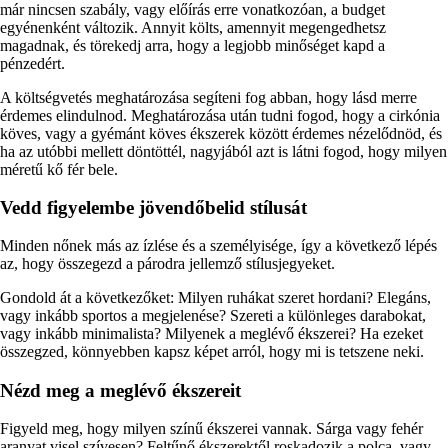
már nincsen szabály, vagy előírás erre vonatkozóan, a budget
egyénenként változik. Annyit költs, amennyit megengedhetsz
magadnak, és törekedj arra, hogy a legjobb minőséget kapd a
pénzedért.
A költségvetés meghatározása segíteni fog abban, hogy lásd merre
érdemes elindulnod. Meghatározása után tudni fogod, hogy a cirkónia
köves, vagy a gyémánt köves ékszerek között érdemes nézelődnöd, és
ha az utóbbi mellett döntöttél, nagyjából azt is látni fogod, hogy milyen
méretű kő fér bele.
Vedd figyelembe jövendőbelid stílusát
Minden nőnek más az ízlése és a személyisége, így a következő lépés
az, hogy összegezd a párodra jellemző stílusjegyeket.
Gondold át a következőket: Milyen ruhákat szeret hordani? Elegáns,
vagy inkább sportos a megjelenése? Szereti a különleges darabokat,
vagy inkább minimalista? Milyenek a meglévő ékszerei? Ha ezeket
összegzed, könnyebben kapsz képet arról, hogy mi is tetszene neki.
Nézd meg a meglévő ékszereit
Figyeld meg, hogy milyen színű ékszerei vannak. Sárga vagy fehér
aranyat visel szívesen? Feltűnő ékszerektől roskadozik a polca, vagy