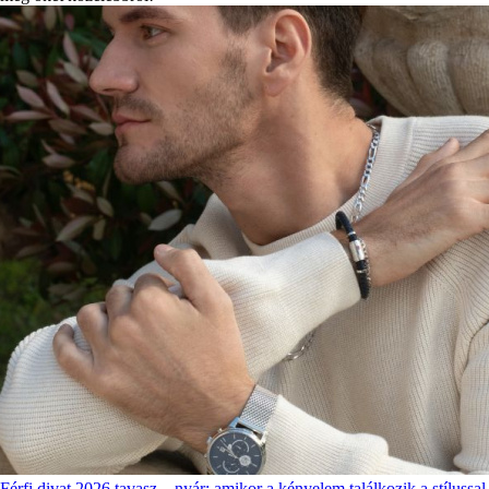
Férfi divat 2026 tavasz – nyár: amikor a kényelem találkozik a stílussal