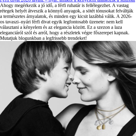
Ahogy megérkezik a jó idő, a férfi ruhatár is fellélegezhet. A vastag
rétegek helyét átveszik a könnyű anyagok, a sötét tónusokat felváltják
a természetes árnyalatok, és minden egy kicsit lazábbá válik. A 2026-
os tavaszi–nyári férfi divat egyik legfontosabb üzenete: nem kell
választani a kényelem és az elegancia között. Ez a szezon a laza
eleganciáról szól és arról, hogy a részletek végre főszerepet kapnak.
Mutatjuk blogunkban a legfrissebb trendeket!