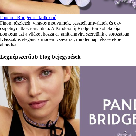
Pandora Bridgerton kollekció
Finom részletek, virágos motívumok, pasztell árnyalatok és egy
csipetnyi titkos romantika. A Pandora új Bridgerton kollekciója
pontosan azt a világot hozza el, amit annyira szeretünk a sorozatban.
Klasszikus elegancia modern csavarral, mindennapi ékszerekbe
álmodva.
Legnépszerűbb blog bejegyzések