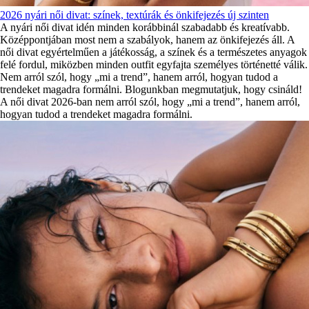
2026 nyári női divat: színek, textúrák és önkifejezés új szinten
A nyári női divat idén minden korábbinál szabadabb és kreatívabb.
Középpontjában most nem a szabályok, hanem az önkifejezés áll. A
női divat egyértelműen a játékosság, a színek és a természetes anyagok
felé fordul, miközben minden outfit egyfajta személyes történetté válik.
Nem arról szól, hogy „mi a trend”, hanem arról, hogyan tudod a
trendeket magadra formálni. Blogunkban megmutatjuk, hogy csináld!
A női divat 2026-ban nem arról szól, hogy „mi a trend”, hanem arról,
hogyan tudod a trendeket magadra formálni.