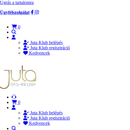
Ugrás a tartalomra
Ügyfélszolgálat
0
Juta Klub belépés
Juta Klub regisztráció
Kedvencek
0
Juta Klub belépés
Juta Klub regisztráció
Kedvencek