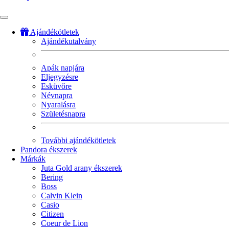
Ajándékötletek
Ajándékutalvány
Fő
navigáció
Apák napjára
Eljegyzésre
Esküvőre
Névnapra
Nyaralásra
Születésnapra
További ajándékötletek
Pandora ékszerek
Márkák
Juta Gold arany ékszerek
Bering
Boss
Calvin Klein
Casio
Citizen
Coeur de Lion