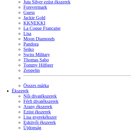
Juta Silver ezüst ékszerek
Forevermark
Guess
Jackie Gold
KKNEKKI
La Coque Francaise
Lisa
Moon Diamonds
Pandora
Seiko
Swiss Military
Thomas Sabo
Tommy Hilfiger
Zeppelin
Összes márka
Ékszerek
Női divatékszerek
Férfi divatékszerek
Arany ékszerek
Ezüst ékszerek
Lisa gyerekékszer
Esküvői ékszerek
Újdonság