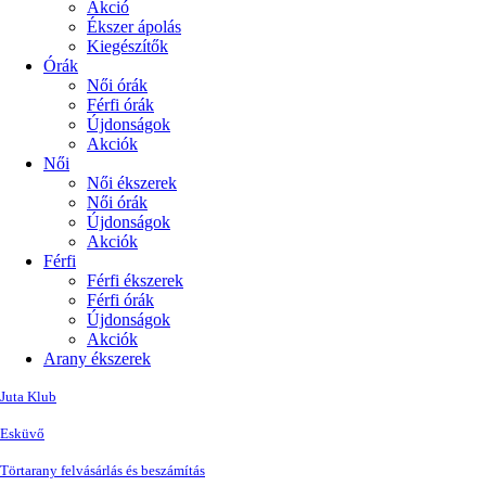
Akció
Ékszer ápolás
Kiegészítők
Órák
Női órák
Férfi órák
Újdonságok
Akciók
Női
Női ékszerek
Női órák
Újdonságok
Akciók
Férfi
Férfi ékszerek
Férfi órák
Újdonságok
Akciók
Arany ékszerek
Juta Klub
Esküvő
Törtarany felvásárlás és beszámítás