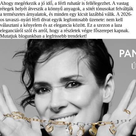
Ahogy megérkezik a jó idő, a férfi ruhatár is fellélegezhet. A vastag
rétegek helyét átveszik a könnyű anyagok, a sötét tónusokat felváltják
a természetes árnyalatok, és minden egy kicsit lazábbá válik. A 2026-
os tavaszi–nyári férfi divat egyik legfontosabb üzenete: nem kell
választani a kényelem és az elegancia között. Ez a szezon a laza
eleganciáról szól és arról, hogy a részletek végre főszerepet kapnak.
Mutatjuk blogunkban a legfrissebb trendeket!