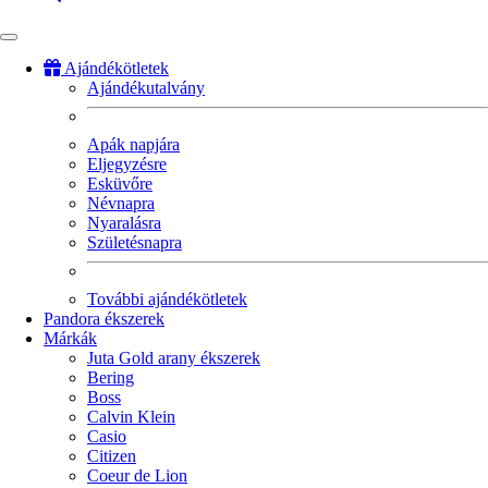
Ajándékötletek
Ajándékutalvány
Fő
navigáció
Apák napjára
Eljegyzésre
Esküvőre
Névnapra
Nyaralásra
Születésnapra
További ajándékötletek
Pandora ékszerek
Márkák
Juta Gold arany ékszerek
Bering
Boss
Calvin Klein
Casio
Citizen
Coeur de Lion