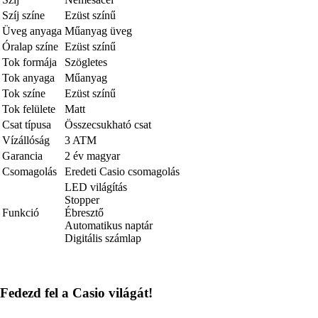
Szíj színe
Ezüst színű
Üveg anyaga
Műanyag üveg
Óralap színe
Ezüst színű
Tok formája
Szögletes
Tok anyaga
Műanyag
Tok színe
Ezüst színű
Tok felülete
Matt
Csat típusa
Összecsukható csat
Vízállóság
3 ATM
Garancia
2 év magyar
Csomagolás
Eredeti Casio csomagolás
LED világítás
Stopper
Funkció
Ébresztő
Automatikus naptár
Digitális számlap
Fedezd fel a Casio világát!