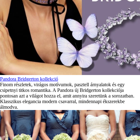
Pandora Bridgerton kollekció
Finom részletek, virágos motívumok, pasztell árnyalatok és egy
csipetnyi titkos romantika. A Pandora új Bridgerton kollekciója
pontosan azt a világot hozza el, amit annyira szeretünk a sorozatban.
Klasszikus elegancia modern csavarral, mindennapi ékszerekbe
álmodva.