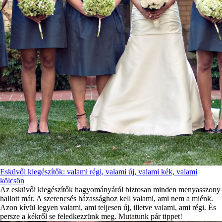
Esküvői kiegészítők: valami régi, valami új, valami kék, valami
kölcsön
Az esküvői kiegészítők hagyományáról biztosan minden menyasszony
hallott már. A szerencsés házassághoz kell valami, ami nem a miénk.
Azon kívül legyen valami, ami teljesen új, illetve valami, ami régi. És
persze a kékről se feledkezzünk meg. Mutatunk pár tippet!