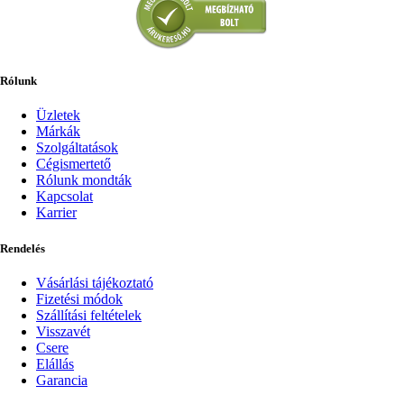
Rólunk
Üzletek
Márkák
Szolgáltatások
Cégismertető
Rólunk mondták
Kapcsolat
Karrier
Rendelés
Vásárlási tájékoztató
Fizetési módok
Szállítási feltételek
Visszavét
Csere
Elállás
Garancia