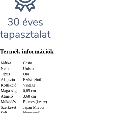
Termék információk
Márka
Casio
Nem
Unisex
Típus
Óra
Alapszín
Ezüst színű
Kollekció
Vintage
Magasság
0,85 cm
Átmérő
3,68 cm
Működés
Elemes (kvarc)
Szerkezet
Japán Miyota
Szíj
Nemesacél