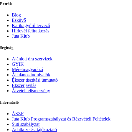
Extrák
Blog
Esküvő
Karikagyűrű tervező
Hírlevél feliratkozás
Juta Klub
Segítség
Ajánlott óra szervizek
GYIK
Méretmagyarázó
Általános tudnivalók
Ékszer tisztítási útmutató
Ékszerjavítás
Átvételi elismervény
Információ
ÁSZF
Juta Klub Programszabályzat és Részvételi Feltételek
Süti szabályzat
Adatkezelési tájékoztató