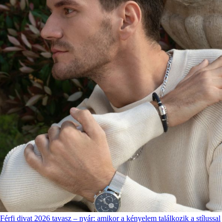
Férfi divat 2026 tavasz – nyár: amikor a kényelem találkozik a stílussal