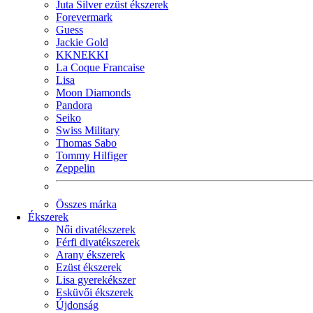
Juta Silver ezüst ékszerek
Forevermark
Guess
Jackie Gold
KKNEKKI
La Coque Francaise
Lisa
Moon Diamonds
Pandora
Seiko
Swiss Military
Thomas Sabo
Tommy Hilfiger
Zeppelin
Összes márka
Ékszerek
Női divatékszerek
Férfi divatékszerek
Arany ékszerek
Ezüst ékszerek
Lisa gyerekékszer
Esküvői ékszerek
Újdonság