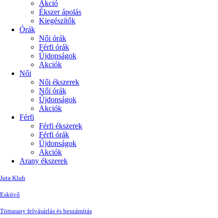
Akció
Ékszer ápolás
Kiegészítők
Órák
Női órák
Férfi órák
Újdonságok
Akciók
Női
Női ékszerek
Női órák
Újdonságok
Akciók
Férfi
Férfi ékszerek
Férfi órák
Újdonságok
Akciók
Arany ékszerek
Juta Klub
Esküvő
Törtarany felvásárlás és beszámítás