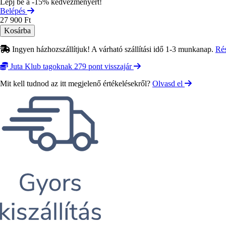
Lépj be a -15% kedvezményért!
Belépés
27 900 Ft
Ingyen házhozszállítjuk! A várható szállítási idő 1-3 munkanap.
Ré
Juta Klub tagoknak 279 pont visszajár
Mit kell tudnod az itt megjelenő értékelésekről?
Olvasd el