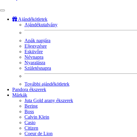
Ajándékötletek
Ajándékutalvány
Fő
navigáció
Apák napjára
Eljegyzésre
Esküvőre
Névnapra
Nyaralásra
Születésnapra
További ajándékötletek
Pandora ékszerek
Márkák
Juta Gold arany ékszerek
Bering
Boss
Calvin Klein
Casio
Citizen
Coeur de Lion