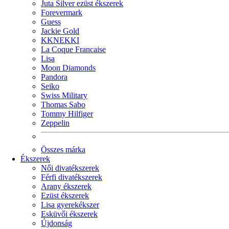
Juta Silver ezüst ékszerek
Forevermark
Guess
Jackie Gold
KKNEKKI
La Coque Francaise
Lisa
Moon Diamonds
Pandora
Seiko
Swiss Military
Thomas Sabo
Tommy Hilfiger
Zeppelin
Összes márka
Ékszerek
Női divatékszerek
Férfi divatékszerek
Arany ékszerek
Ezüst ékszerek
Lisa gyerekékszer
Esküvői ékszerek
Újdonság