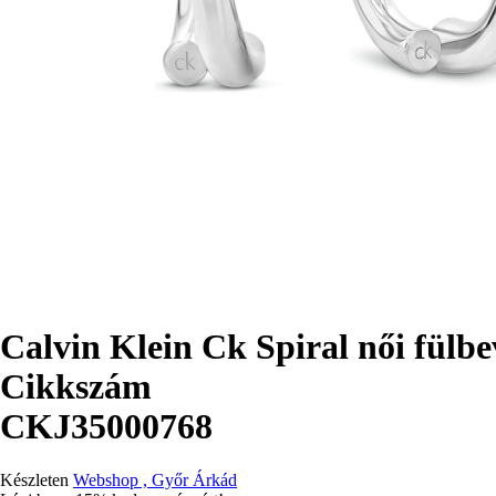
Calvin Klein Ck Spiral női fül
Cikkszám
CKJ35000768
Készleten
Webshop , Győr Árkád