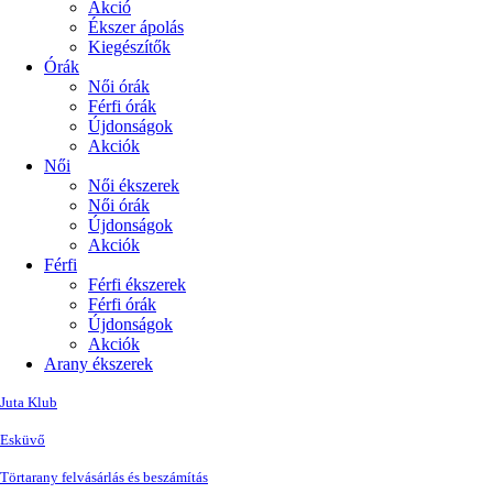
Akció
Ékszer ápolás
Kiegészítők
Órák
Női órák
Férfi órák
Újdonságok
Akciók
Női
Női ékszerek
Női órák
Újdonságok
Akciók
Férfi
Férfi ékszerek
Férfi órák
Újdonságok
Akciók
Arany ékszerek
Juta Klub
Esküvő
Törtarany felvásárlás és beszámítás