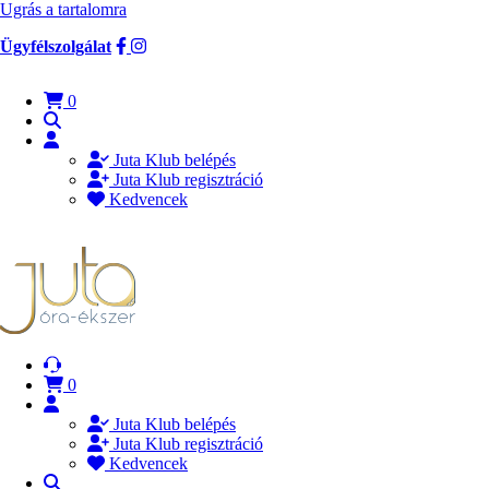
Ugrás a tartalomra
Ügyfélszolgálat
0
Juta Klub belépés
Juta Klub regisztráció
Kedvencek
0
Juta Klub belépés
Juta Klub regisztráció
Kedvencek