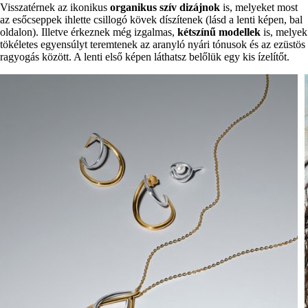
Visszatérnek az ikonikus
organikus szív dizájnok
is, melyeket most
az esőcseppek ihlette csillogó kövek díszítenek (lásd a lenti képen, bal
oldalon). Illetve érkeznek még izgalmas,
kétszínű modellek
is, melyek
tökéletes egyensúlyt teremtenek az aranyló nyári tónusok és az ezüstös
ragyogás között. A lenti első képen láthatsz belőlük egy kis ízelítőt.