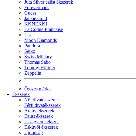
Juta Silver ezüst ékszerek
Forevermark
Guess
Jackie Gold
KKNEKKI
La Coque Francaise
Lisa
Moon Diamonds
Pandora
Seiko
Swiss Military
Thomas Sabo
Tommy Hilfiger
Zeppelin
Összes márka
Ékszerek
Női divatékszerek
Férfi divatékszerek
Arany ékszerek
Ezüst ékszerek
Lisa gyerekékszer
Esküvői ékszerek
Újdonság