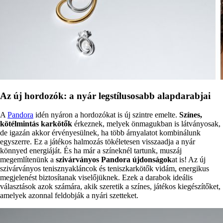
Az új hordozók: a nyár legstílusosabb alapdarabjai
A
Pandora
idén nyáron a hordozókat is új szintre emelte.
Színes,
kötélmintás karkötők
érkeznek, melyek önmagukban is látványosak,
de igazán akkor érvényesülnek, ha több árnyalatot kombinálunk
egyszerre. Ez a játékos halmozás tökéletesen visszaadja a nyár
könnyed energiáját. És ha már a színeknél tartunk, muszáj
megemlítenünk a
szivárványos Pandora újdonságok
at is! Az új
szivárványos tenisznyakláncok és teniszkarkötők vidám, energikus
megjelenést biztosítanak viselőjüknek. Ezek a darabok ideális
választások azok számára, akik szeretik a színes, játékos kiegészítőket,
amelyek azonnal feldobják a nyári szetteket.