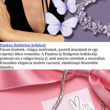
Pandora Bridgerton kollekció
Finom részletek, virágos motívumok, pasztell árnyalatok és egy
csipetnyi titkos romantika. A Pandora új Bridgerton kollekciója
pontosan azt a világot hozza el, amit annyira szeretünk a sorozatban.
Klasszikus elegancia modern csavarral, mindennapi ékszerekbe
álmodva.