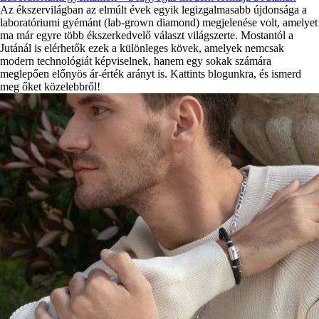
Az ékszervilágban az elmúlt évek egyik legizgalmasabb újdonsága a
laboratóriumi gyémánt (lab-grown diamond) megjelenése volt, amelyet
ma már egyre több ékszerkedvelő választ világszerte. Mostantól a
Jutánál is elérhetők ezek a különleges kövek, amelyek nemcsak
modern technológiát képviselnek, hanem egy sokak számára
meglepően előnyös ár-érték arányt is. Kattints blogunkra, és ismerd
meg őket közelebbről!