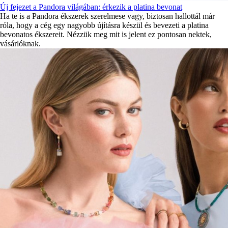
Új fejezet a Pandora világában: érkezik a platina bevonat
Ha te is a Pandora ékszerek szerelmese vagy, biztosan hallottál már
róla, hogy a cég egy nagyobb újításra készül és bevezeti a platina
bevonatos ékszereit. Nézzük meg mit is jelent ez pontosan nektek,
vásárlóknak.