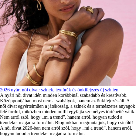
2026 nyári női divat: színek, textúrák és önkifejezés új szinten
A nyári női divat idén minden korábbinál szabadabb és kreatívabb.
Középpontjában most nem a szabályok, hanem az önkifejezés áll. A
női divat egyértelműen a játékosság, a színek és a természetes anyagok
felé fordul, miközben minden outfit egyfajta személyes történetté válik.
Nem arról szól, hogy „mi a trend”, hanem arról, hogyan tudod a
trendeket magadra formálni. Blogunkban megmutatjuk, hogy csináld!
A női divat 2026-ban nem arról szól, hogy „mi a trend”, hanem arról,
hogyan tudod a trendeket magadra formálni.