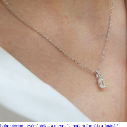
Laboratóriumi gyémántok – a ragyogás modern formája a Jutánál!