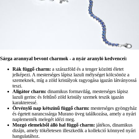
Sárga arannyal bevont charmok - a nyár aranyló kedvencei:
Rák függő charm:
a szárazföld és a tenger közötti életet
jelképezi. A mesterséges lápisz lazuli mélységet kölcsönöz a
szemeknek, míg a zöld kristályok ragyogása igazán látványossá
teszi.
Aligátor charm:
dinamikus formavilág, mesterséges lápisz
lazuli gerinc és feltűnő zöld kristály szemek teszik igazán
karakteressé.
Örvénylő nap kétszínű függő charm:
mesterséges gyöngyház
és égetett narancssárga Murano üveg találkozása, amely a nyári
naplementék melegét idézi meg.
Mozgó elemekből álló hal függő charm:
játékos, dinamikus
dizájn, amely tökéletesen illeszkedik a kollekció könnyed nyári
hangulatához.