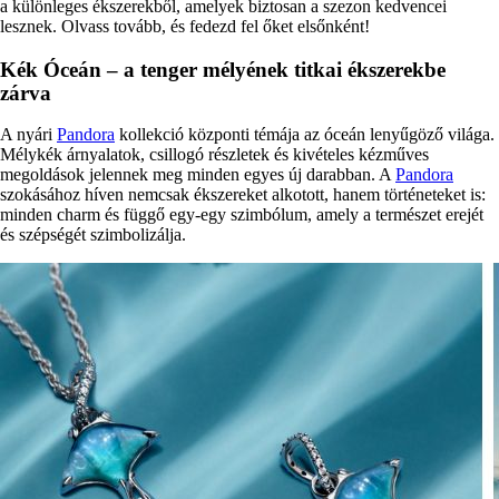
a különleges ékszerekből, amelyek biztosan a szezon kedvencei
lesznek. Olvass tovább, és fedezd fel őket elsőnként!
Kék Óceán – a tenger mélyének titkai ékszerekbe
zárva
A nyári
Pandora
kollekció központi témája az óceán lenyűgöző világa.
Mélykék árnyalatok, csillogó részletek és kivételes kézműves
megoldások jelennek meg minden egyes új darabban. A
Pandora
szokásához híven nemcsak ékszereket alkotott, hanem történeteket is:
minden charm és függő egy-egy szimbólum, amely a természet erejét
és szépségét szimbolizálja.