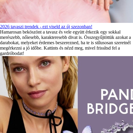
2026 tavaszi trendek - ezt viseld az új szezonban!
Hamarosan beköszönt a tavasz és vele együtt érkezik egy sokkal
merészebb, nőiesebb, karakteresebb divat is. Összegyűjtöttük azokat a
darabokat, melyeket érdemes beszerezned, ha te is stílusosan szeretnél
megérkezni a jó időbe. Kattints és nézd meg, mivel frissítsd fel a
gardróbodat!