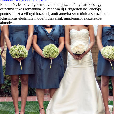
Finom részletek, virágos motívumok, pasztell árnyalatok és egy
csipetnyi titkos romantika. A Pandora új Bridgerton kollekciója
pontosan azt a világot hozza el, amit annyira szeretünk a sorozatban.
Klasszikus elegancia modern csavarral, mindennapi ékszerekbe
álmodva.