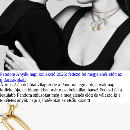
Pandora Anyák napi kollekció 2026: fedezd fel megjelenés előtt az
újdonságokat!
Április 2-án debütál világszerte a Pandora legújabb, anyák napi
kollekciója, de blogunkban már most belepillanthatsz! Fedezd fel a
legújabb Pandora stílusokat még a megjelenés előtt és válaszd ki a
tökéletes anyák napi ajándékokat az elsők között!