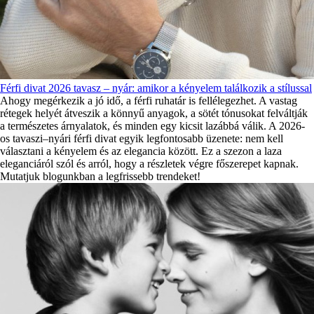
Férfi divat 2026 tavasz – nyár: amikor a kényelem találkozik a stílussal
Ahogy megérkezik a jó idő, a férfi ruhatár is fellélegezhet. A vastag
rétegek helyét átveszik a könnyű anyagok, a sötét tónusokat felváltják
a természetes árnyalatok, és minden egy kicsit lazábbá válik. A 2026-
os tavaszi–nyári férfi divat egyik legfontosabb üzenete: nem kell
választani a kényelem és az elegancia között. Ez a szezon a laza
eleganciáról szól és arról, hogy a részletek végre főszerepet kapnak.
Mutatjuk blogunkban a legfrissebb trendeket!