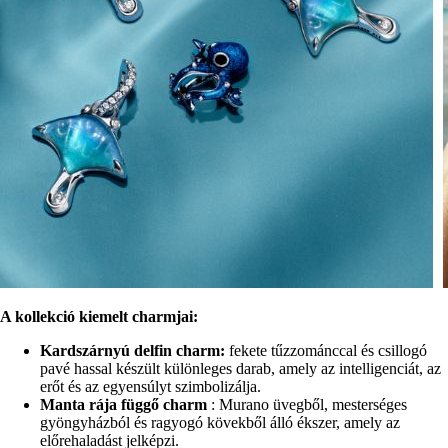
A kollekció kiemelt charmjai:
Kardszárnyú delfin charm:
fekete tűzzománccal és csillogó
pavé hassal készült különleges darab, amely az intelligenciát, az
erőt és az egyensúlyt szimbolizálja.
Manta rája függő charm
: Murano üvegből, mesterséges
gyöngyházból és ragyogó kövekből álló ékszer, amely az
előrehaladást jelképzi.