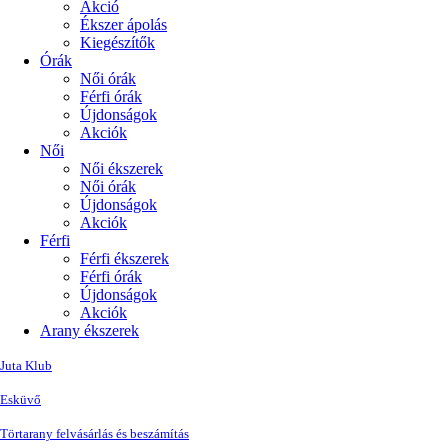
Akció
Ékszer ápolás
Kiegészítők
Órák
Női órák
Férfi órák
Újdonságok
Akciók
Női
Női ékszerek
Női órák
Újdonságok
Akciók
Férfi
Férfi ékszerek
Férfi órák
Újdonságok
Akciók
Arany ékszerek
Juta Klub
Esküvő
Törtarany felvásárlás és beszámítás