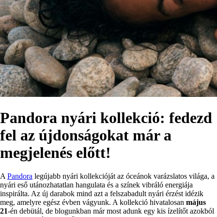
Pandora nyári kollekció: fedezd
fel az újdonságokat már a
megjelenés előtt!
A
Pandora
legújabb nyári kollekcióját az óceánok varázslatos világa, a
nyári eső utánozhatatlan hangulata és a színek vibráló energiája
inspirálta. Az új darabok mind azt a felszabadult nyári érzést idézik
meg, amelyre egész évben vágyunk. A kollekció hivatalosan
május
21
-én debütál, de blogunkban már most adunk egy kis ízelítőt azokból