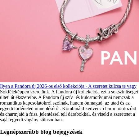
Ilyen a Pandora új 2026-os első kollekciója - A szeretet kulcsa te vagy
Sokféleképpen szeretünk. A Pandora új kollekciója ezt a sokszínűséget
ülteti át ékszereibe. A Pandora új szív- és kulcsmotívumai nemcsak a
romantikus kapcsolatokról szólnak, hanem önmagad, az utad és az
egyedi történeted ünnepléséről. Kombináld kedvenc charm hordozóid
és charmjaid a friss, jelentéssel teli darabokkal, és viseld a szeretetet a
saját egyedi vagány stílusodban.
Legnépszerűbb blog bejegyzések