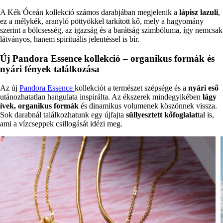
A Kék Óceán kollekció számos darabjában megjelenik a
lápisz lazuli
,
ez a mélykék, aranyló pöttyökkel tarkított kő, mely a hagyomány
szerint a bölcsesség, az igazság és a barátság szimbóluma, így nemcsak
látványos, hanem spirituális jelentéssel is bír.
Új Pandora Essence kollekció – organikus formák és
nyári fények találkozása
Az új
Pandora Essence
kollekciót a természet szépsége és a
nyári eső
utánozhatatlan hangulata inspirálta. Az ékszerek mindegyikében
lágy
ívek, organikus formák
és dinamikus volumenek köszönnek vissza.
Sok darabnál találkozhatunk egy újfajta
süllyesztett kőfoglalat
tal is,
ami a vízcseppek csillogását idézi meg.