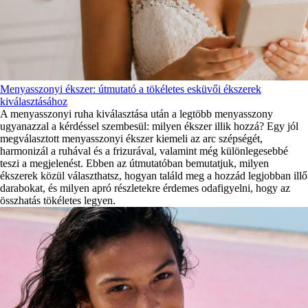
Menyasszonyi ékszer: útmutató a tökéletes esküvői ékszerek
kiválasztásához
A menyasszonyi ruha kiválasztása után a legtöbb menyasszony
ugyanazzal a kérdéssel szembesül: milyen ékszer illik hozzá? Egy jól
megválasztott menyasszonyi ékszer kiemeli az arc szépségét,
harmonizál a ruhával és a frizurával, valamint még különlegesebbé
teszi a megjelenést. Ebben az útmutatóban bemutatjuk, milyen
ékszerek közül választhatsz, hogyan találd meg a hozzád legjobban illő
darabokat, és milyen apró részletekre érdemes odafigyelni, hogy az
összhatás tökéletes legyen.