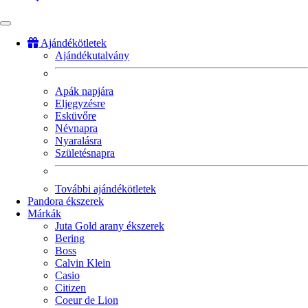
Ajándékötletek
Ajándékutalvány
Fő
navigáció
Apák napjára
Eljegyzésre
Esküvőre
Névnapra
Nyaralásra
Születésnapra
További ajándékötletek
Pandora ékszerek
Márkák
Juta Gold arany ékszerek
Bering
Boss
Calvin Klein
Casio
Citizen
Coeur de Lion