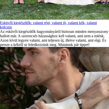
Esküvői kiegészítők: valami régi, valami új, valami kék, valami
kölcsön
Az esküvői kiegészítők hagyományáról biztosan minden menyasszony
hallott már. A szerencsés házassághoz kell valami, ami nem a miénk.
Azon kívül legyen valami, ami teljesen új, illetve valami, ami régi. És
persze a kékről se feledkezzünk meg. Mutatunk pár tippet!