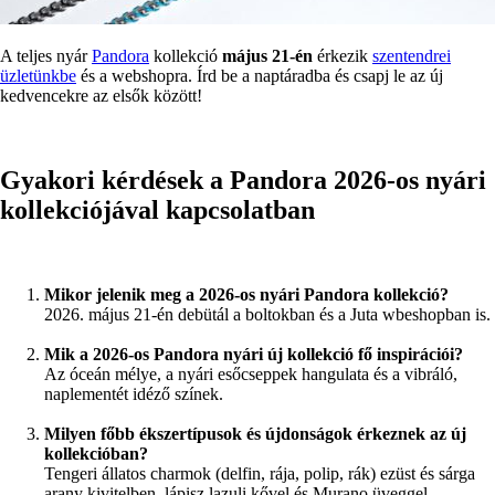
A teljes nyár
Pandora
kollekció
május 21-én
érkezik
szentendrei
üzletünkbe
és a webshopra. Írd be a naptáradba és csapj le az új
kedvencekre az elsők között!
Gyakori kérdések a Pandora 2026-os nyári
kollekciójával kapcsolatban
Mikor jelenik meg a 2026-os nyári Pandora kollekció?
2026. május 21-én debütál a boltokban és a Juta wbeshopban is.
Mik a 2026-os Pandora nyári új kollekció fő inspirációi?
Az óceán mélye, a nyári esőcseppek hangulata és a vibráló,
naplementét idéző színek.
Milyen főbb ékszertípusok és újdonságok érkeznek az új
kollekcióban?
Tengeri állatos charmok (delfin, rája, polip, rák) ezüst és sárga
arany kivitelben, lápisz lazuli kővel és Murano üveggel.