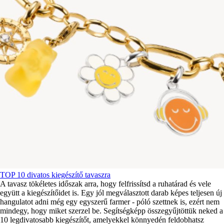
TOP 10 divatos kiegészítő tavaszra
A tavasz tökéletes időszak arra, hogy felfrissítsd a ruhatárad és vele
együtt a kiegészítőidet is. Egy jól megválasztott darab képes teljesen új
hangulatot adni még egy egyszerű farmer - póló szettnek is, ezért nem
mindegy, hogy miket szerzel be. Segítségképp összegyűjtöttük neked a
10 legdivatosabb kiegészítőt, amelyekkel könnyedén feldobhatsz