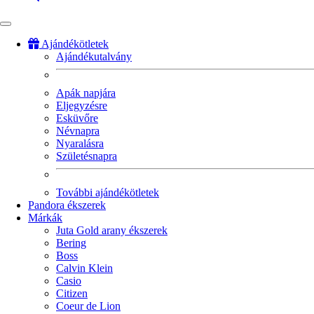
Ajándékötletek
Ajándékutalvány
Fő
navigáció
Apák napjára
Eljegyzésre
Esküvőre
Névnapra
Nyaralásra
Születésnapra
További ajándékötletek
Pandora ékszerek
Márkák
Juta Gold arany ékszerek
Bering
Boss
Calvin Klein
Casio
Citizen
Coeur de Lion