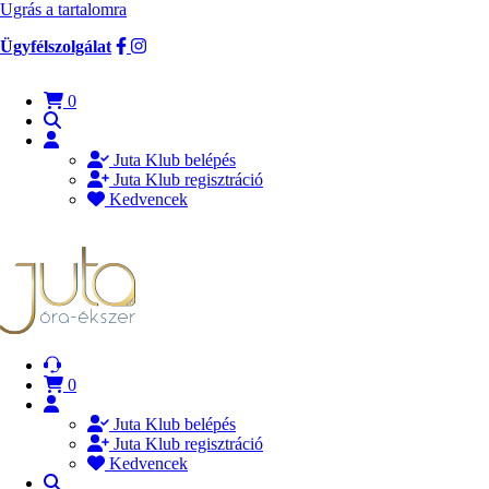
Ugrás a tartalomra
Ügyfélszolgálat
0
Juta Klub belépés
Juta Klub regisztráció
Kedvencek
0
Juta Klub belépés
Juta Klub regisztráció
Kedvencek