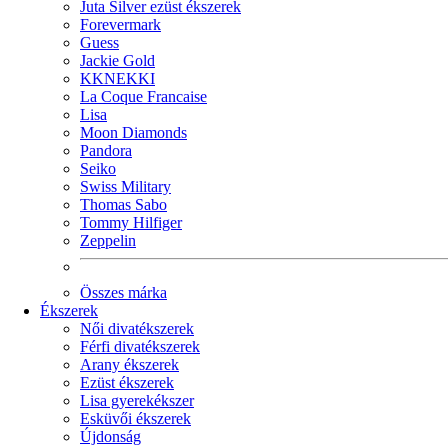
Juta Silver ezüst ékszerek
Forevermark
Guess
Jackie Gold
KKNEKKI
La Coque Francaise
Lisa
Moon Diamonds
Pandora
Seiko
Swiss Military
Thomas Sabo
Tommy Hilfiger
Zeppelin
Összes márka
Ékszerek
Női divatékszerek
Férfi divatékszerek
Arany ékszerek
Ezüst ékszerek
Lisa gyerekékszer
Esküvői ékszerek
Újdonság