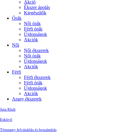
Akció
Ékszer ápolás
Kiegészítők
Órák
Női órák
Férfi órák
Újdonságok
Akciók
Női
Női ékszerek
Női órák
Újdonságok
Akciók
Férfi
Férfi ékszerek
Férfi órák
Újdonságok
Akciók
Arany ékszerek
Juta Klub
Esküvő
Törtarany felvásárlás és beszámítás