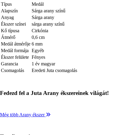
Típus
Medál
Alapszín
Sárga arany színű
Anyag
Sárga arany
Ékszer színei
sárga arany színű
Kő típusa
Cirkónia
Átmérő
0,6 cm
Medál átmérője
6 mm
Medál formája
Egyéb
Ékszer felülete
Fényes
Garancia
1 év magyar
Csomagolás
Eredeti Juta csomagolás
Fedezd fel a Juta Arany ékszereinek világát!
Még több Arany ékszer