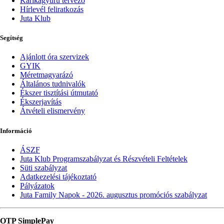
Karikagyűrű tervező
Hírlevél feliratkozás
Juta Klub
Segítség
Ajánlott óra szervizek
GYIK
Méretmagyarázó
Általános tudnivalók
Ékszer tisztítási útmutató
Ékszerjavítás
Átvételi elismervény
Információ
ÁSZF
Juta Klub Programszabályzat és Részvételi Feltételek
Süti szabályzat
Adatkezelési tájékoztató
Pályázatok
Juta Family Napok - 2026. augusztus promóciós szabályzat
OTP SimplePay