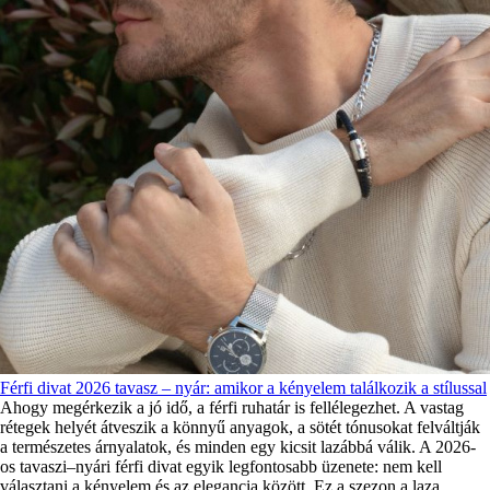
Férfi divat 2026 tavasz – nyár: amikor a kényelem találkozik a stílussal
Ahogy megérkezik a jó idő, a férfi ruhatár is fellélegezhet. A vastag
rétegek helyét átveszik a könnyű anyagok, a sötét tónusokat felváltják
a természetes árnyalatok, és minden egy kicsit lazábbá válik. A 2026-
os tavaszi–nyári férfi divat egyik legfontosabb üzenete: nem kell
választani a kényelem és az elegancia között. Ez a szezon a laza