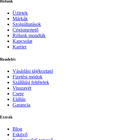
Rólunk
Üzletek
Márkák
Szolgáltatások
Cégismertető
Rólunk mondták
Kapcsolat
Karrier
Rendelés
Vásárlási tájékoztató
Fizetési módok
Szállítási feltételek
Visszavét
Csere
Elállás
Garancia
Extrák
Blog
Esküvő