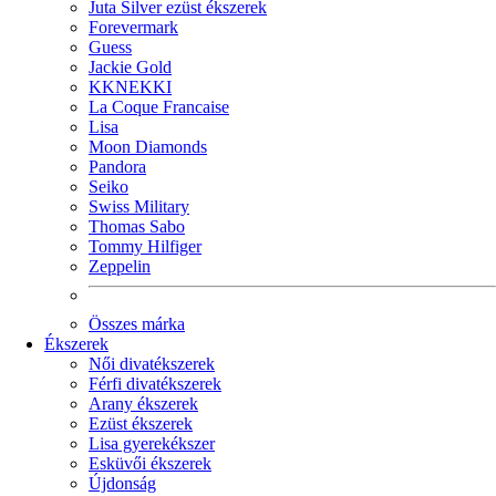
Juta Silver ezüst ékszerek
Forevermark
Guess
Jackie Gold
KKNEKKI
La Coque Francaise
Lisa
Moon Diamonds
Pandora
Seiko
Swiss Military
Thomas Sabo
Tommy Hilfiger
Zeppelin
Összes márka
Ékszerek
Női divatékszerek
Férfi divatékszerek
Arany ékszerek
Ezüst ékszerek
Lisa gyerekékszer
Esküvői ékszerek
Újdonság