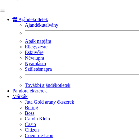
Ajándékötletek
Ajándékutalvány
Fő
navigáció
Apák napjára
Eljegyzésre
Esküvőre
Névnapra
Nyaralásra
Születésnapra
További ajándékötletek
Pandora ékszerek
Márkák
Juta Gold arany ékszerek
Bering
Boss
Calvin Klein
Casio
Citizen
Coeur de Lion