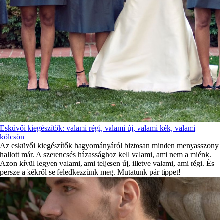
Esküvői kiegészítők: valami régi, valami új, valami kék, valami
kölcsön
Az esküvői kiegészítők hagyományáról biztosan minden menyasszony
hallott már. A szerencsés házassághoz kell valami, ami nem a miénk.
Azon kívül legyen valami, ami teljesen új, illetve valami, ami régi. És
persze a kékről se feledkezzünk meg. Mutatunk pár tippet!