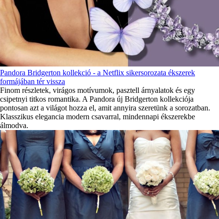
Pandora Bridgerton kollekció - a Netflix sikersorozata ékszerek
formájában tér vissza
Finom részletek, virágos motívumok, pasztell árnyalatok és egy
csipetnyi titkos romantika. A Pandora új Bridgerton kollekciója
pontosan azt a világot hozza el, amit annyira szeretünk a sorozatban.
Klasszikus elegancia modern csavarral, mindennapi ékszerekbe
álmodva.