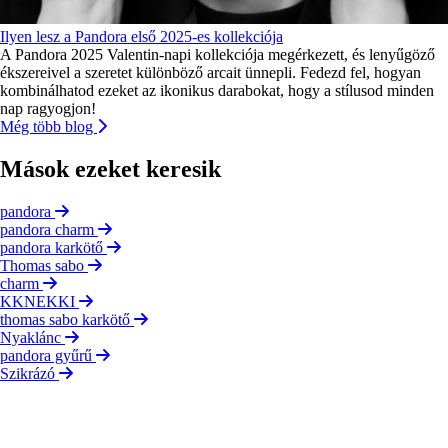
Ilyen lesz a Pandora első 2025-es kollekciója
A Pandora 2025 Valentin-napi kollekciója megérkezett, és lenyűgöző
ékszereivel a szeretet különböző arcait ünnepli. Fedezd fel, hogyan
kombinálhatod ezeket az ikonikus darabokat, hogy a stílusod minden
nap ragyogjon!
Még több blog
Mások ezeket keresik
pandora
pandora charm
pandora karkötő
Thomas sabo
charm
KKNEKKI
thomas sabo karkötő
Nyaklánc
pandora gyűrű
Szikrázó