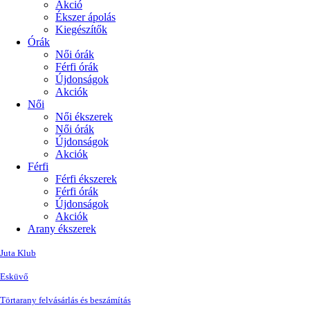
Akció
Ékszer ápolás
Kiegészítők
Órák
Női órák
Férfi órák
Újdonságok
Akciók
Női
Női ékszerek
Női órák
Újdonságok
Akciók
Férfi
Férfi ékszerek
Férfi órák
Újdonságok
Akciók
Arany ékszerek
Juta Klub
Esküvő
Törtarany felvásárlás és beszámítás