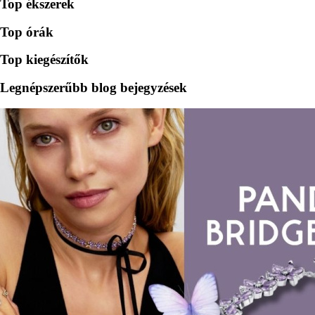
Top ékszerek
Top órák
Top kiegészítők
Legnépszerűbb blog bejegyzések