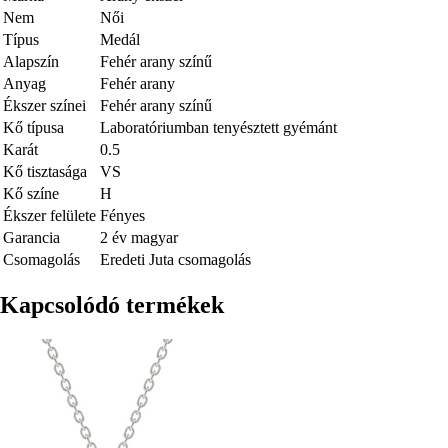
Nem
Női
Típus
Medál
Alapszín
Fehér arany színű
Anyag
Fehér arany
Ékszer színei
Fehér arany színű
Kő típusa
Laboratóriumban tenyésztett gyémánt
Karát
0.5
Kő tisztasága
VS
Kő színe
H
Ékszer felülete
Fényes
Garancia
2 év magyar
Csomagolás
Eredeti Juta csomagolás
Kapcsolódó termékek
Kép