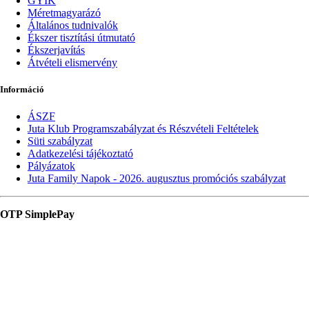
GYIK
Méretmagyarázó
Általános tudnivalók
Ékszer tisztítási útmutató
Ékszerjavítás
Átvételi elismervény
Információ
ÁSZF
Juta Klub Programszabályzat és Részvételi Feltételek
Süti szabályzat
Adatkezelési tájékoztató
Pályázatok
Juta Family Napok - 2026. augusztus promóciós szabályzat
OTP SimplePay