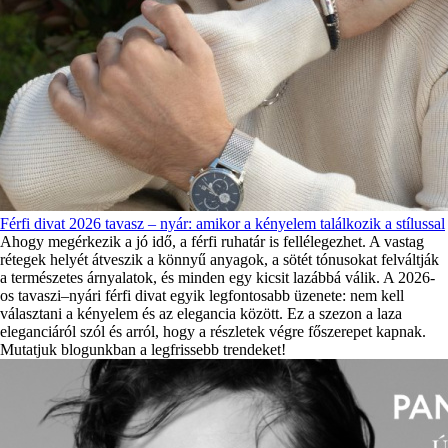
Férfi divat 2026 tavasz – nyár: amikor a kényelem találkozik a stílussal
Ahogy megérkezik a jó idő, a férfi ruhatár is fellélegezhet. A vastag
rétegek helyét átveszik a könnyű anyagok, a sötét tónusokat felváltják
a természetes árnyalatok, és minden egy kicsit lazábbá válik. A 2026-
os tavaszi–nyári férfi divat egyik legfontosabb üzenete: nem kell
választani a kényelem és az elegancia között. Ez a szezon a laza
eleganciáról szól és arról, hogy a részletek végre főszerepet kapnak.
Mutatjuk blogunkban a legfrissebb trendeket!