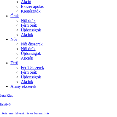
Akció
Ékszer ápolás
Kiegészítők
Órák
Női órák
Férfi órák
Újdonságok
Akciók
Női
Női ékszerek
Női órák
Újdonságok
Akciók
Férfi
Férfi ékszerek
Férfi órák
Újdonságok
Akciók
Arany ékszerek
Juta Klub
Esküvő
Törtarany felvásárlás és beszámítás