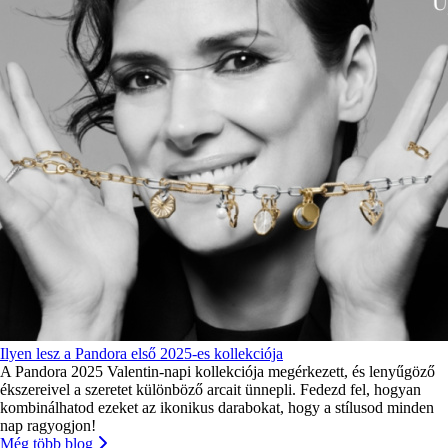
Ilyen lesz a Pandora első 2025-es kollekciója
A Pandora 2025 Valentin-napi kollekciója megérkezett, és lenyűgöző
ékszereivel a szeretet különböző arcait ünnepli. Fedezd fel, hogyan
kombinálhatod ezeket az ikonikus darabokat, hogy a stílusod minden
nap ragyogjon!
Még több blog