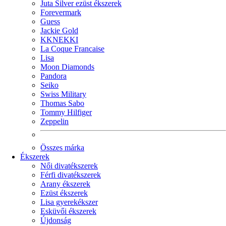
Juta Silver ezüst ékszerek
Forevermark
Guess
Jackie Gold
KKNEKKI
La Coque Francaise
Lisa
Moon Diamonds
Pandora
Seiko
Swiss Military
Thomas Sabo
Tommy Hilfiger
Zeppelin
Összes márka
Ékszerek
Női divatékszerek
Férfi divatékszerek
Arany ékszerek
Ezüst ékszerek
Lisa gyerekékszer
Esküvői ékszerek
Újdonság