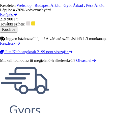
Készleten
Webshop , Budapest Árkád , Győr Árkád , Pécs Árkád
Lépj be a -20% kedvezményért!
Belépés
219 900 Ft
További színek:
Ingyen házhozszállítjuk! A várható szállítási idő 1-3 munkanap.
Részletek
Juta Klub tagoknak 2199 pont visszajár
Mit kell tudnod az itt megjelenő értékelésekről?
Olvasd el