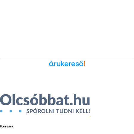
Ékszer az Árukeresőn
Keresés