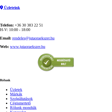
Üzleteink
Telefon:
+36 30 383 22 51
H-V: 10:00 - 18:00
Email:
rendeles@jutaoraekszer.hu
Web:
www.jutaoraekszer.hu
Rólunk
Üzletek
Márkák
Szolgáltatások
Cégismertető
Rólunk mondták