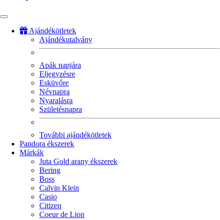
Ajándékötletek
Ajándékutalvány
Fő
navigáció
Apák napjára
Eljegyzésre
Esküvőre
Névnapra
Nyaralásra
Születésnapra
További ajándékötletek
Pandora ékszerek
Márkák
Juta Gold arany ékszerek
Bering
Boss
Calvin Klein
Casio
Citizen
Coeur de Lion