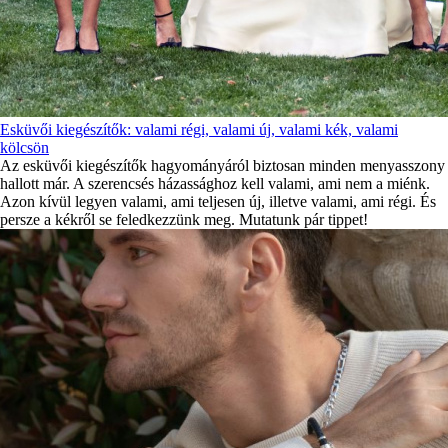
Esküvői kiegészítők: valami régi, valami új, valami kék, valami
kölcsön
Az esküvői kiegészítők hagyományáról biztosan minden menyasszony
hallott már. A szerencsés házassághoz kell valami, ami nem a miénk.
Azon kívül legyen valami, ami teljesen új, illetve valami, ami régi. És
persze a kékről se feledkezzünk meg. Mutatunk pár tippet!