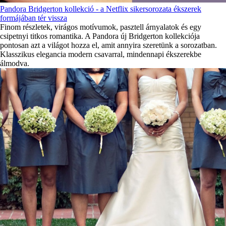
Pandora Bridgerton kollekció - a Netflix sikersorozata ékszerek
formájában tér vissza
Finom részletek, virágos motívumok, pasztell árnyalatok és egy
csipetnyi titkos romantika. A Pandora új Bridgerton kollekciója
pontosan azt a világot hozza el, amit annyira szeretünk a sorozatban.
Klasszikus elegancia modern csavarral, mindennapi ékszerekbe
álmodva.