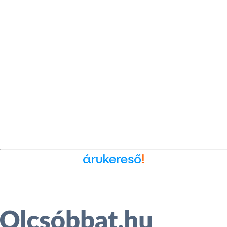
Ékszer az Árukeresőn