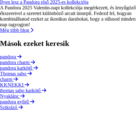
Ilyen lesz a Pandora első 2025-es kollekciója
A Pandora 2025 Valentin-napi kollekciója megérkezett, és lenyűgöző
ékszereivel a szeretet különböző arcait ünnepli. Fedezd fel, hogyan
kombinálhatod ezeket az ikonikus darabokat, hogy a stílusod minden
nap ragyogjon!
Még több blog
Mások ezeket keresik
pandora
pandora charm
pandora karkötő
Thomas sabo
charm
KKNEKKI
thomas sabo karkötő
Nyaklánc
pandora gyűrű
Szikrázó