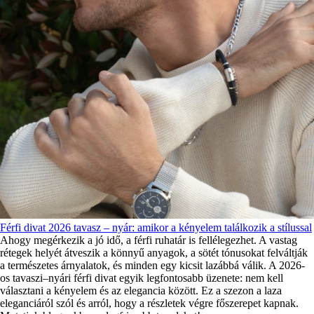
Férfi divat 2026 tavasz – nyár: amikor a kényelem találkozik a stílussal
Ahogy megérkezik a jó idő, a férfi ruhatár is fellélegezhet. A vastag
rétegek helyét átveszik a könnyű anyagok, a sötét tónusokat felváltják
a természetes árnyalatok, és minden egy kicsit lazábbá válik. A 2026-
os tavaszi–nyári férfi divat egyik legfontosabb üzenete: nem kell
választani a kényelem és az elegancia között. Ez a szezon a laza
eleganciáról szól és arról, hogy a részletek végre főszerepet kapnak.