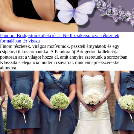
Pandora Bridgerton kollekció - a Netflix sikersorozata ékszerek
formájában tér vissza
Finom részletek, virágos motívumok, pasztell árnyalatok és egy
csipetnyi titkos romantika. A Pandora új Bridgerton kollekciója
pontosan azt a világot hozza el, amit annyira szeretünk a sorozatban.
Klasszikus elegancia modern csavarral, mindennapi ékszerekbe
álmodva.