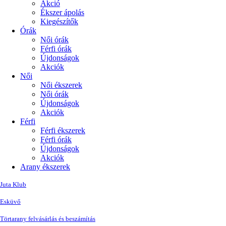
Akció
Ékszer ápolás
Kiegészítők
Órák
Női órák
Férfi órák
Újdonságok
Akciók
Női
Női ékszerek
Női órák
Újdonságok
Akciók
Férfi
Férfi ékszerek
Férfi órák
Újdonságok
Akciók
Arany ékszerek
Juta Klub
Esküvő
Törtarany felvásárlás és beszámítás