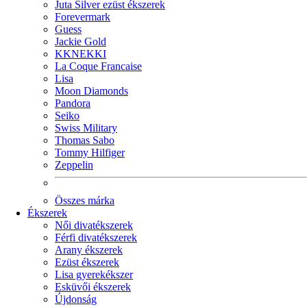
Juta Silver ezüst ékszerek
Forevermark
Guess
Jackie Gold
KKNEKKI
La Coque Francaise
Lisa
Moon Diamonds
Pandora
Seiko
Swiss Military
Thomas Sabo
Tommy Hilfiger
Zeppelin
Összes márka
Ékszerek
Női divatékszerek
Férfi divatékszerek
Arany ékszerek
Ezüst ékszerek
Lisa gyerekékszer
Esküvői ékszerek
Újdonság