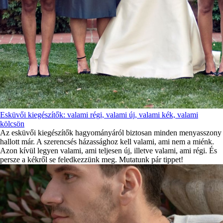
Esküvői kiegészítők: valami régi, valami új, valami kék, valami
kölcsön
Az esküvői kiegészítők hagyományáról biztosan minden menyasszony
hallott már. A szerencsés házassághoz kell valami, ami nem a miénk.
Azon kívül legyen valami, ami teljesen új, illetve valami, ami régi. És
persze a kékről se feledkezzünk meg. Mutatunk pár tippet!