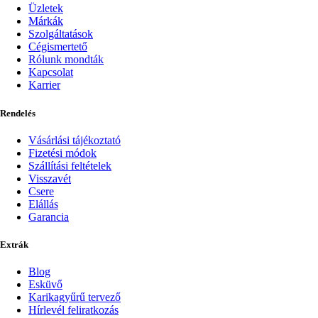
Üzletek
Márkák
Szolgáltatások
Cégismertető
Rólunk mondták
Kapcsolat
Karrier
Rendelés
Vásárlási tájékoztató
Fizetési módok
Szállítási feltételek
Visszavét
Csere
Elállás
Garancia
Extrák
Blog
Esküvő
Karikagyűrű tervező
Hírlevél feliratkozás