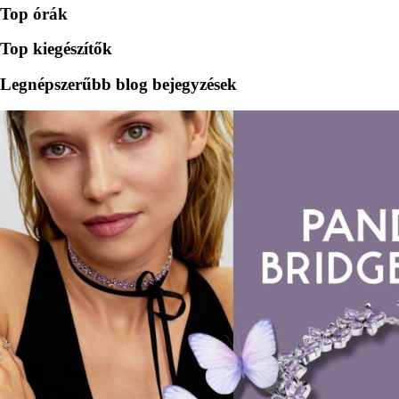
Top órák
Top kiegészítők
Legnépszerűbb blog bejegyzések