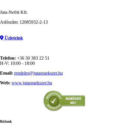
Juta-Nefrit Kft.
Adószám: 12085932-2-13
Üzleteink
Telefon:
+36 30 383 22 51
H-V: 10:00 - 18:00
Email:
rendeles@jutaoraekszer.hu
Web:
www.jutaoraekszer.hu
Rólunk