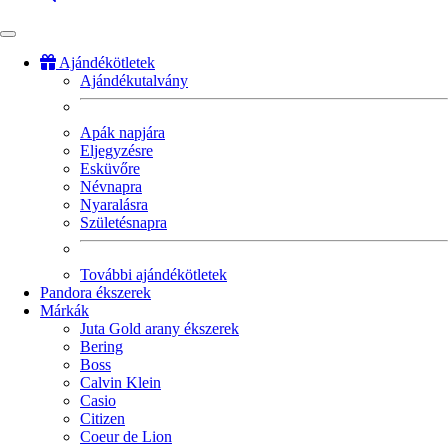
Ajándékötletek
Ajándékutalvány
Fő
navigáció
Apák napjára
Eljegyzésre
Esküvőre
Névnapra
Nyaralásra
Születésnapra
További ajándékötletek
Pandora ékszerek
Márkák
Juta Gold arany ékszerek
Bering
Boss
Calvin Klein
Casio
Citizen
Coeur de Lion