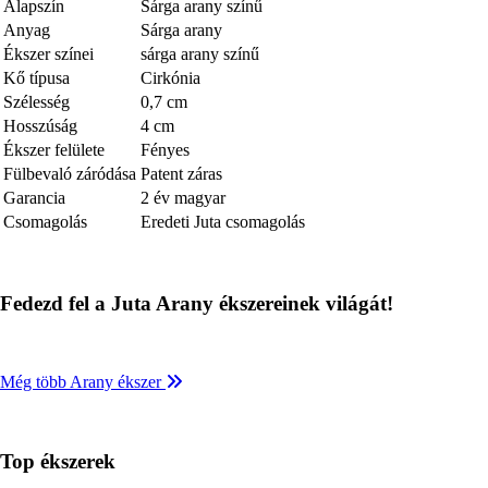
Alapszín
Sárga arany színű
Anyag
Sárga arany
Ékszer színei
sárga arany színű
Kő típusa
Cirkónia
Szélesség
0,7 cm
Hosszúság
4 cm
Ékszer felülete
Fényes
Fülbevaló záródása
Patent záras
Garancia
2 év magyar
Csomagolás
Eredeti Juta csomagolás
Fedezd fel a Juta Arany ékszereinek világát!
Még több Arany ékszer
Top ékszerek