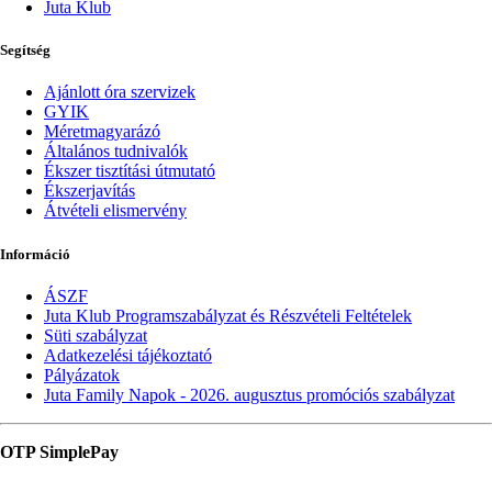
Juta Klub
Segítség
Ajánlott óra szervizek
GYIK
Méretmagyarázó
Általános tudnivalók
Ékszer tisztítási útmutató
Ékszerjavítás
Átvételi elismervény
Információ
ÁSZF
Juta Klub Programszabályzat és Részvételi Feltételek
Süti szabályzat
Adatkezelési tájékoztató
Pályázatok
Juta Family Napok - 2026. augusztus promóciós szabályzat
OTP SimplePay