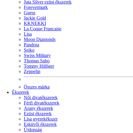
Juta Silver ezüst ékszerek
Forevermark
Guess
Jackie Gold
KKNEKKI
La Coque Francaise
Lisa
Moon Diamonds
Pandora
Seiko
Swiss Military
Thomas Sabo
Tommy Hilfiger
Zeppelin
Összes márka
Ékszerek
Női divatékszerek
Férfi divatékszerek
Arany ékszerek
Ezüst ékszerek
Lisa gyerekékszer
Esküvői ékszerek
Újdonság