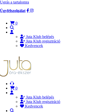
Ugrás a tartalomra
Ügyfélszolgálat
0
Juta Klub belépés
Juta Klub regisztráció
Kedvencek
0
Juta Klub belépés
Juta Klub regisztráció
Kedvencek