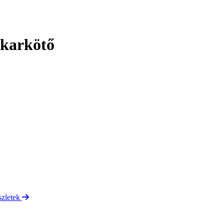
 karkötő
szletek