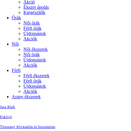
Akció
Ékszer ápolás
Kiegészítők
Órák
Női órák
Férfi órák
Újdonságok
Akciók
Női
Női ékszerek
Női órák
Újdonságok
Akciók
Férfi
Férfi ékszerek
Férfi órák
Újdonságok
Akciók
Arany ékszerek
Juta Klub
Esküvő
Törtarany felvásárlás és beszámítás