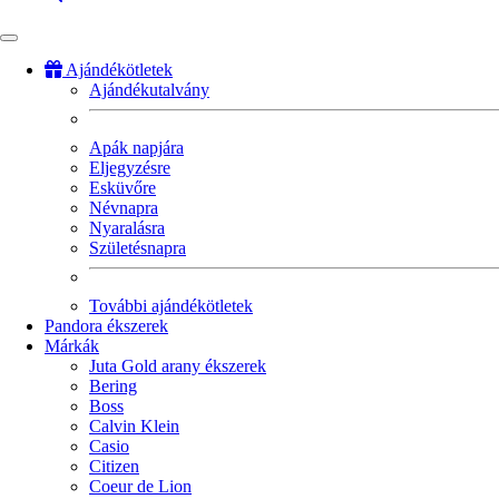
Ajándékötletek
Ajándékutalvány
Fő
navigáció
Apák napjára
Eljegyzésre
Esküvőre
Névnapra
Nyaralásra
Születésnapra
További ajándékötletek
Pandora ékszerek
Márkák
Juta Gold arany ékszerek
Bering
Boss
Calvin Klein
Casio
Citizen
Coeur de Lion