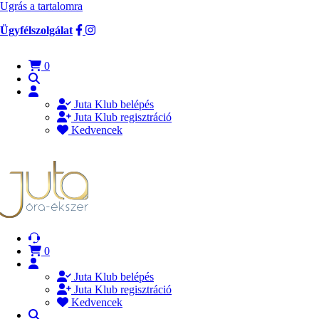
Ugrás a tartalomra
Ügyfélszolgálat
0
Juta Klub belépés
Juta Klub regisztráció
Kedvencek
0
Juta Klub belépés
Juta Klub regisztráció
Kedvencek