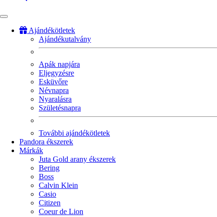
Ajándékötletek
Ajándékutalvány
Fő
navigáció
Apák napjára
Eljegyzésre
Esküvőre
Névnapra
Nyaralásra
Születésnapra
További ajándékötletek
Pandora ékszerek
Márkák
Juta Gold arany ékszerek
Bering
Boss
Calvin Klein
Casio
Citizen
Coeur de Lion