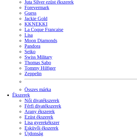
Juta Silver ezüst ékszerek
Forevermark
Guess
Jackie Gold
KKNEKKI
La Coque Francaise
Lisa
Moon Diamonds
Pandora
Seiko
Swiss Military
Thomas Sabo
Tommy Hilfiger
Zeppelin
Összes márka
Ékszerek
Női divatékszerek
Férfi divatékszerek
Arany ékszerek
Ezüst ékszerek
Lisa gyerekékszer
Esküvői ékszerek
Újdonság