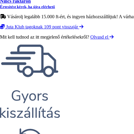
Nincs raktáron
Értesítést kérek, ha újra elérhető
Vásárolj legalább 15.000 ft-ért, és ingyen házhozszállítjuk! A várha
Juta Klub tagoknak 109 pont visszajár
Mit kell tudnod az itt megjelenő értékelésekről?
Olvasd el