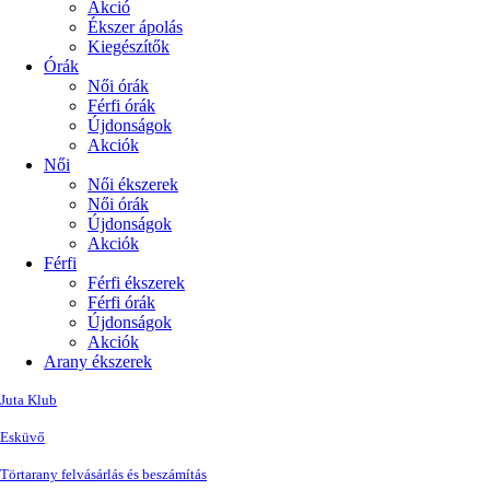
Akció
Ékszer ápolás
Kiegészítők
Órák
Női órák
Férfi órák
Újdonságok
Akciók
Női
Női ékszerek
Női órák
Újdonságok
Akciók
Férfi
Férfi ékszerek
Férfi órák
Újdonságok
Akciók
Arany ékszerek
Juta Klub
Esküvő
Törtarany felvásárlás és beszámítás