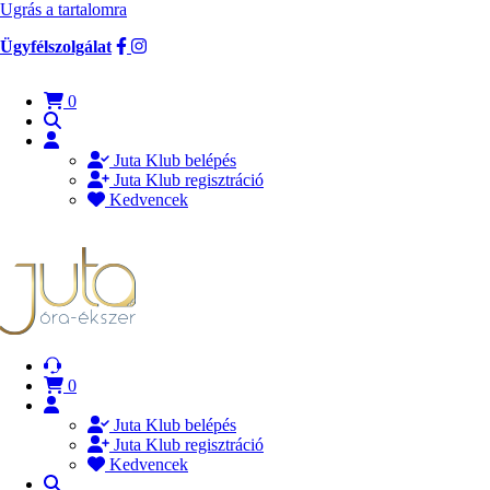
Ugrás a tartalomra
Ügyfélszolgálat
0
Juta Klub belépés
Juta Klub regisztráció
Kedvencek
0
Juta Klub belépés
Juta Klub regisztráció
Kedvencek