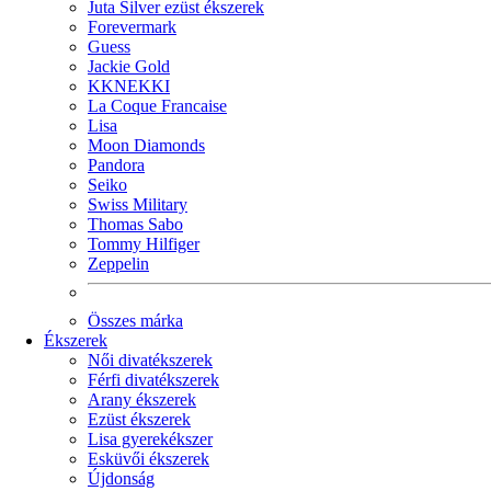
Juta Silver ezüst ékszerek
Forevermark
Guess
Jackie Gold
KKNEKKI
La Coque Francaise
Lisa
Moon Diamonds
Pandora
Seiko
Swiss Military
Thomas Sabo
Tommy Hilfiger
Zeppelin
Összes márka
Ékszerek
Női divatékszerek
Férfi divatékszerek
Arany ékszerek
Ezüst ékszerek
Lisa gyerekékszer
Esküvői ékszerek
Újdonság