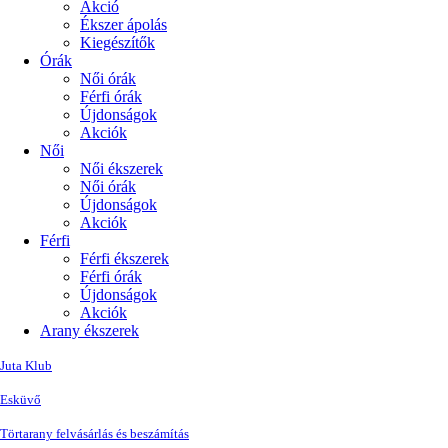
Akció
Ékszer ápolás
Kiegészítők
Órák
Női órák
Férfi órák
Újdonságok
Akciók
Női
Női ékszerek
Női órák
Újdonságok
Akciók
Férfi
Férfi ékszerek
Férfi órák
Újdonságok
Akciók
Arany ékszerek
Juta Klub
Esküvő
Törtarany felvásárlás és beszámítás