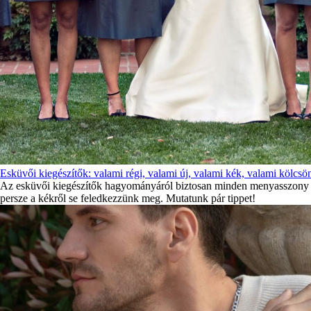
Esküvői kiegészítők: valami régi, valami új, valami kék, valami kölcsö
Az esküvői kiegészítők hagyományáról biztosan minden menyasszony hall
persze a kékről se feledkezzünk meg. Mutatunk pár tippet!