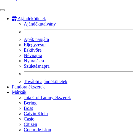
Ajándékötletek
Ajándékutalvány
Fő
navigáció
Apák napjára
Eljegyzésre
Esküvőre
Névnapra
Nyaralásra
Születésnapra
További ajándékötletek
Pandora ékszerek
Márkák
Juta Gold arany ékszerek
Bering
Boss
Calvin Klein
Casio
Citizen
Coeur de Lion