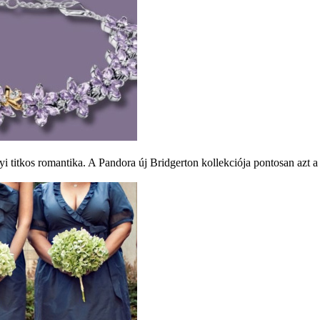
i titkos romantika. A Pandora új Bridgerton kollekciója pontosan azt a 