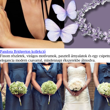
Pandora Bridgerton kollekció
Finom részletek, virágos motívumok, pasztell árnyalatok és egy csipetny
elegancia modern csavarral, mindennapi ékszerekbe álmodva.