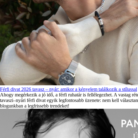
Férfi divat 2026 tavasz – nyár: amikor a kényelem találkozik a stílussal
Ahogy megérkezik a jó idő, a férfi ruhatár is fellélegezhet. A vastag r
tavaszi–nyári férfi divat egyik legfontosabb üzenete: nem kell választa
blogunkban a legfrissebb trendeket!