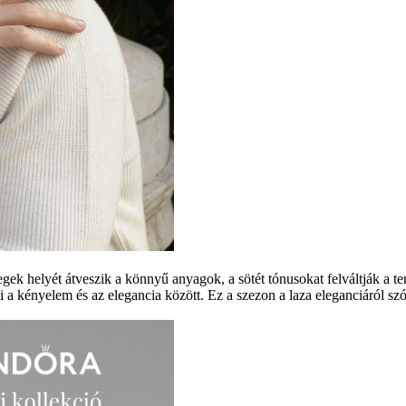
étegek helyét átveszik a könnyű anyagok, a sötét tónusokat felváltják a 
ni a kényelem és az elegancia között. Ez a szezon a laza eleganciáról sz