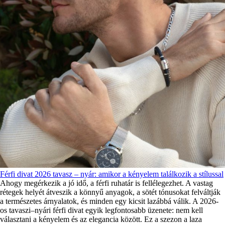
Férfi divat 2026 tavasz – nyár: amikor a kényelem találkozik a stílussal
Ahogy megérkezik a jó idő, a férfi ruhatár is fellélegezhet. A vastag
rétegek helyét átveszik a könnyű anyagok, a sötét tónusokat felváltják
a természetes árnyalatok, és minden egy kicsit lazábbá válik. A 2026-
os tavaszi–nyári férfi divat egyik legfontosabb üzenete: nem kell
választani a kényelem és az elegancia között. Ez a szezon a laza