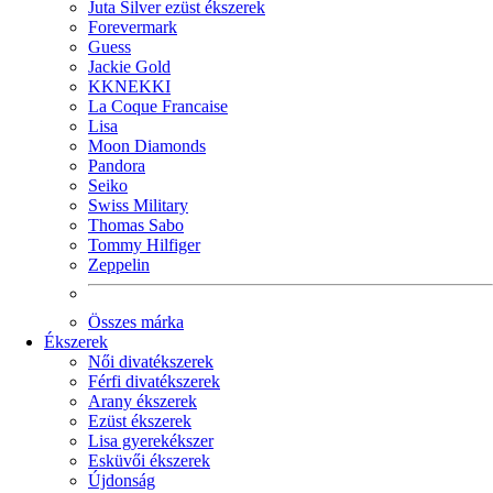
Juta Silver ezüst ékszerek
Forevermark
Guess
Jackie Gold
KKNEKKI
La Coque Francaise
Lisa
Moon Diamonds
Pandora
Seiko
Swiss Military
Thomas Sabo
Tommy Hilfiger
Zeppelin
Összes márka
Ékszerek
Női divatékszerek
Férfi divatékszerek
Arany ékszerek
Ezüst ékszerek
Lisa gyerekékszer
Esküvői ékszerek
Újdonság