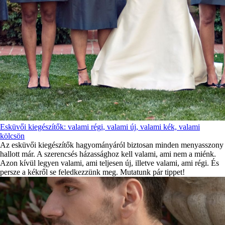
Esküvői kiegészítők: valami régi, valami új, valami kék, valami
kölcsön
Az esküvői kiegészítők hagyományáról biztosan minden menyasszony
hallott már. A szerencsés házassághoz kell valami, ami nem a miénk.
Azon kívül legyen valami, ami teljesen új, illetve valami, ami régi. És
persze a kékről se feledkezzünk meg. Mutatunk pár tippet!