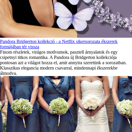
Pandora Bridgerton kollekció - a Netflix sikersorozata ékszerek
formájában tér vissza
Finom részletek, virágos motívumok, pasztell árnyalatok és egy
csipetnyi titkos romantika. A Pandora új Bridgerton kollekciója
pontosan azt a világot hozza el, amit annyira szeretünk a sorozatban.
Klasszikus elegancia modern csavarral, mindennapi ékszerekbe
álmodva.