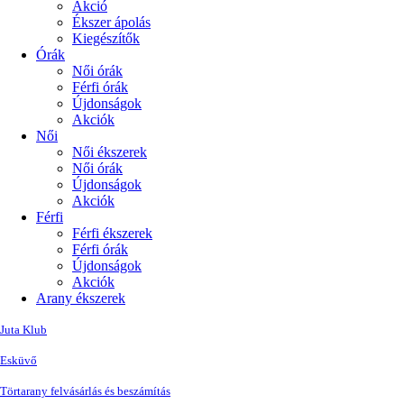
Akció
Ékszer ápolás
Kiegészítők
Órák
Női órák
Férfi órák
Újdonságok
Akciók
Női
Női ékszerek
Női órák
Újdonságok
Akciók
Férfi
Férfi ékszerek
Férfi órák
Újdonságok
Akciók
Arany ékszerek
Juta Klub
Esküvő
Törtarany felvásárlás és beszámítás