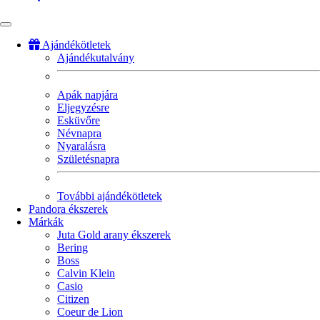
Ajándékötletek
Ajándékutalvány
Fő
navigáció
Apák napjára
Eljegyzésre
Esküvőre
Névnapra
Nyaralásra
Születésnapra
További ajándékötletek
Pandora ékszerek
Márkák
Juta Gold arany ékszerek
Bering
Boss
Calvin Klein
Casio
Citizen
Coeur de Lion