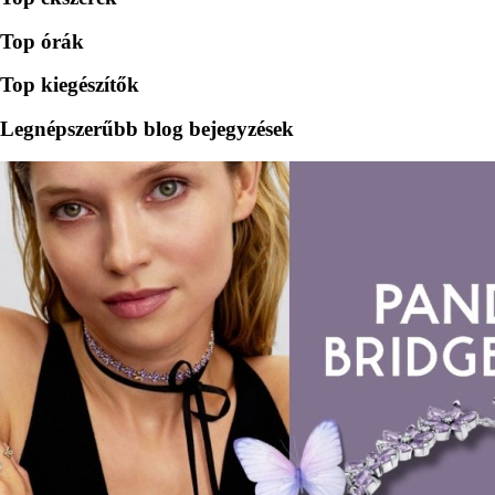
Top órák
Top kiegészítők
Legnépszerűbb blog bejegyzések