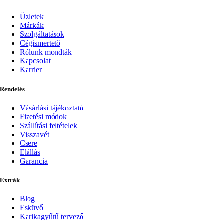
Üzletek
Márkák
Szolgáltatások
Cégismertető
Rólunk mondták
Kapcsolat
Karrier
Rendelés
Vásárlási tájékoztató
Fizetési módok
Szállítási feltételek
Visszavét
Csere
Elállás
Garancia
Extrák
Blog
Esküvő
Karikagyűrű tervező