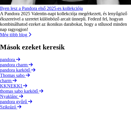
Ilyen lesz a Pandora első 2025-es kollekciója
A Pandora 2025 Valentin-napi kollekciója megérkezett, és lenyűgöző
ékszereivel a szeretet különböző arcait ünnepli. Fedezd fel, hogyan
kombinálhatod ezeket az ikonikus darabokat, hogy a stílusod minden
nap ragyogjon!
Még több blog
Mások ezeket keresik
pandora
pandora charm
pandora karkötő
Thomas sabo
charm
KKNEKKI
thomas sabo karkötő
Nyaklánc
pandora gyűrű
Szikrázó