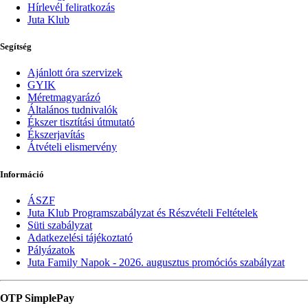
Hírlevél feliratkozás
Juta Klub
Segítség
Ajánlott óra szervizek
GYIK
Méretmagyarázó
Általános tudnivalók
Ékszer tisztítási útmutató
Ékszerjavítás
Átvételi elismervény
Információ
ÁSZF
Juta Klub Programszabályzat és Részvételi Feltételek
Süti szabályzat
Adatkezelési tájékoztató
Pályázatok
Juta Family Napok - 2026. augusztus promóciós szabályzat
OTP SimplePay