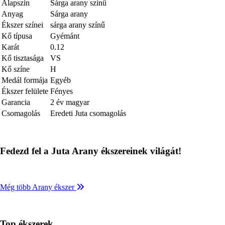
Alapszín
Sárga arany színű
Anyag
Sárga arany
Ékszer színei
sárga arany színű
Kő típusa
Gyémánt
Karát
0.12
Kő tisztasága
VS
Kő színe
H
Medál formája
Egyéb
Ékszer felülete
Fényes
Garancia
2 év magyar
Csomagolás
Eredeti Juta csomagolás
Fedezd fel a Juta Arany ékszereinek világát!
Még több Arany ékszer
Top ékszerek