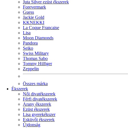
Juta Silver ezüst ékszerek
Forevermark
Guess
Jackie Gold
KKNEKKI
La Coque Francaise
Lisa
Moon Diamonds
Pandora
Seiko
Swiss Military
Thomas Sabo
Tommy Hilfiger
Zeppelin
Összes márka
Ékszerek
Női divatékszerek
Férfi divatékszerek
Arany ékszerek
Ezüst ékszerek
Lisa gyerekékszer
Esküvői ékszerek
Újdonság