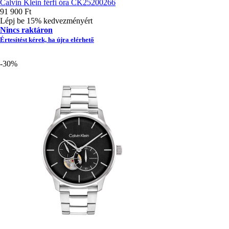
Calvin Klein férfi óra CK25200266
91 900 Ft
Lépj be 15% kedvezményért
Nincs raktáron
Értesítést kérek, ha újra elérhető
-30%