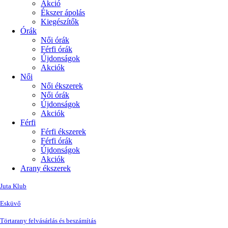
Akció
Ékszer ápolás
Kiegészítők
Órák
Női órák
Férfi órák
Újdonságok
Akciók
Női
Női ékszerek
Női órák
Újdonságok
Akciók
Férfi
Férfi ékszerek
Férfi órák
Újdonságok
Akciók
Arany ékszerek
Juta Klub
Esküvő
Törtarany felvásárlás és beszámítás