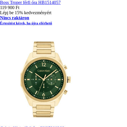
Boss Troper férfi óra HB1514057
119 900 Ft
Lépj be 15% kedvezményért
Nincs raktáron
Értesítést kérek, ha újra elérhető