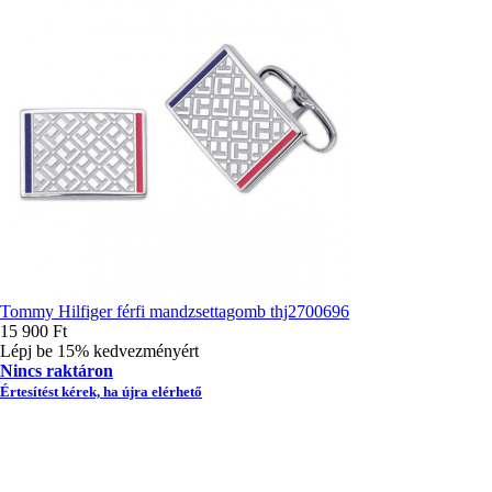
Tommy Hilfiger férfi mandzsettagomb thj2700696
15 900 Ft
Lépj be 15% kedvezményért
Nincs raktáron
Értesítést kérek, ha újra elérhető