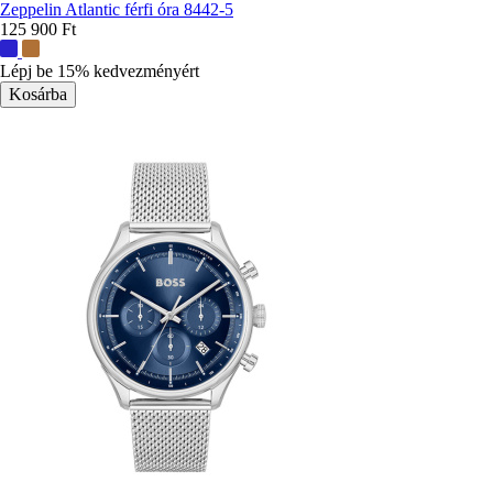
Zeppelin Atlantic férfi óra 8442-5
125 900 Ft
További
színek:
Lépj be 15% kedvezményért