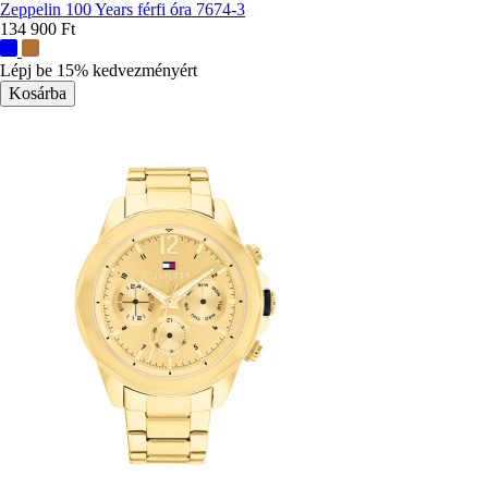
Zeppelin 100 Years férfi óra 7674-3
134 900 Ft
További
színek:
Lépj be 15% kedvezményért