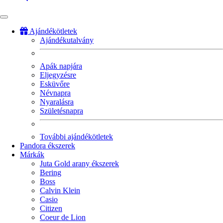
Ajándékötletek
Ajándékutalvány
Fő
navigáció
Apák napjára
Eljegyzésre
Esküvőre
Névnapra
Nyaralásra
Születésnapra
További ajándékötletek
Pandora ékszerek
Márkák
Juta Gold arany ékszerek
Bering
Boss
Calvin Klein
Casio
Citizen
Coeur de Lion