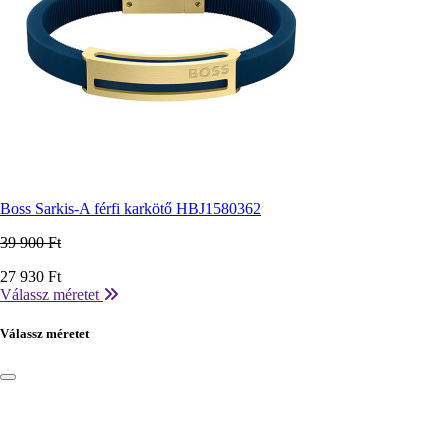
Boss Sarkis-A férfi karkötő HBJ1580362
39 900 Ft
Ár
27 930 Ft
Válassz méretet
Válassz méretet