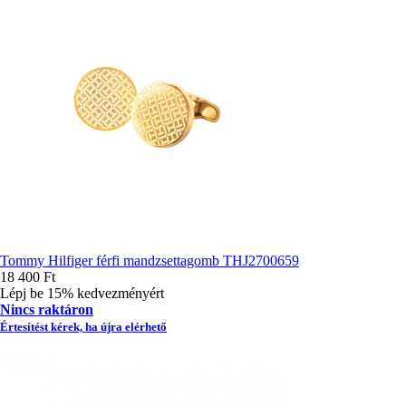
Tommy Hilfiger férfi mandzsettagomb THJ2700659
18 400 Ft
Lépj be 15% kedvezményért
Nincs raktáron
Értesítést kérek, ha újra elérhető