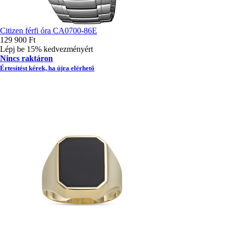
Citizen férfi óra CA0700-86E
129 900 Ft
Lépj be 15% kedvezményért
Nincs raktáron
Értesítést kérek, ha újra elérhető