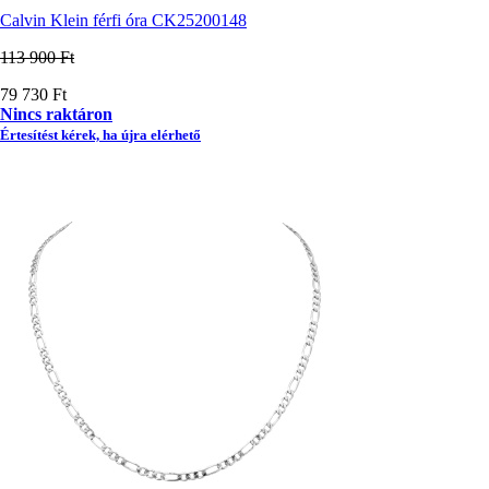
Calvin Klein férfi óra CK25200148
113 900 Ft
Ár
79 730 Ft
Nincs raktáron
Értesítést kérek, ha újra elérhető