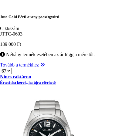
Juta Gold Férfi arany pecsétgyűrű
Cikkszám
JTTC-0603
189 000 Ft
Néhány termék esetében az ár függ a mérettől.
Tovább a termékhez
Méret
Nincs raktáron
Értesítést kérek, ha újra elérhető