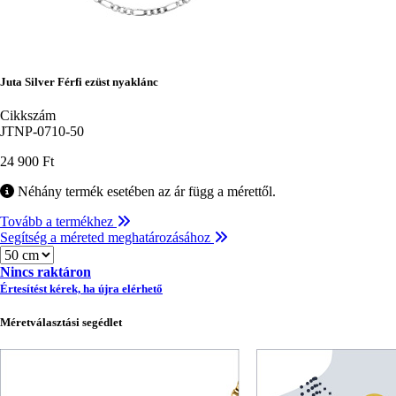
Juta Silver Férfi ezüst nyaklánc
Cikkszám
JTNP-0710-50
24 900 Ft
Néhány termék esetében az ár függ a mérettől.
Tovább a termékhez
Segítség a méreted meghatározásához
Méret
Nincs raktáron
Értesítést kérek, ha újra elérhető
Méretválasztási segédlet