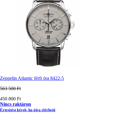
Zeppelin Atlantic férfi óra 8422-5
563 500 Ft
Ár
450 800 Ft
Nincs raktáron
Értesítést kérek, ha újra elérhető