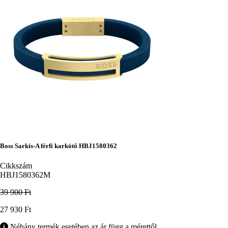
Boss Sarkis-A férfi karkötő HBJ1580362
Cikkszám
HBJ1580362M
39 900 Ft
Ár
27 930 Ft
Néhány termék esetében az ár függ a mérettől.