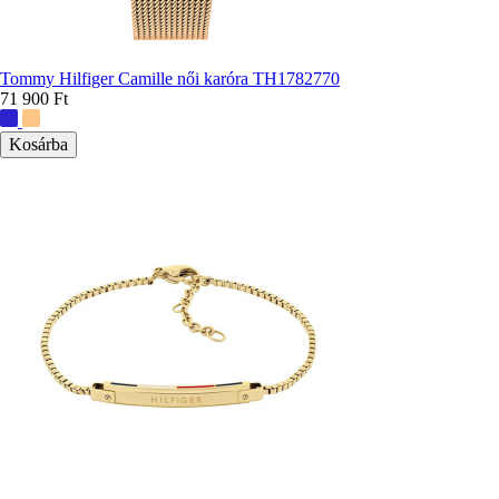
Tommy Hilfiger Camille női karóra TH1782770
71 900 Ft
További
színek: