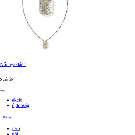
Női nyaklánc
Szűrők
akció
újdonság
+ Nem
férfi
női