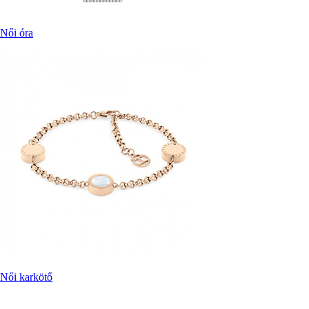
Női óra
Női karkötő