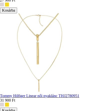
27 900 Ft
További
színek:
Tommy Hilfiger Linear női nyaklánc THJ2780951
31 900 Ft
További
színek: