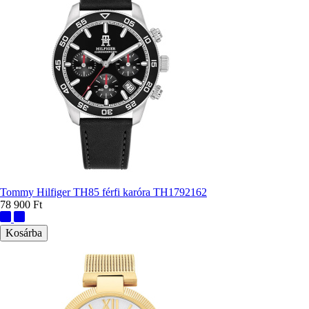
Tommy Hilfiger TH85 férfi karóra TH1792162
78 900 Ft
További
színek: