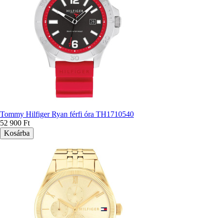
Tommy Hilfiger Ryan férfi óra TH1710540
52 900 Ft