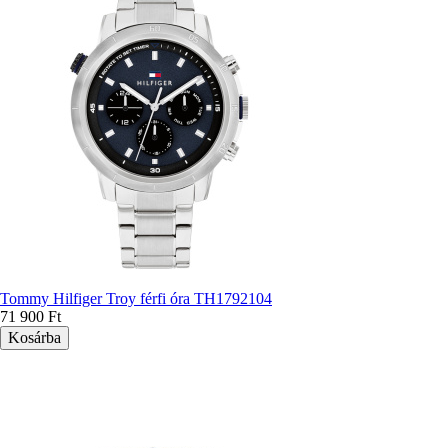
Tommy Hilfiger Troy férfi óra TH1792104
71 900 Ft