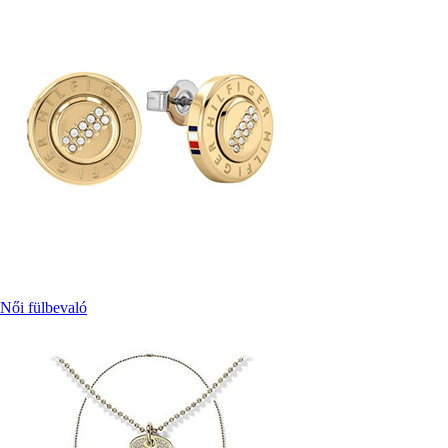
Női fülbevaló