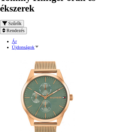
ékszerek
Szűrők
Rendezés
Ár
Növekvő
Újdonságok
rendezés