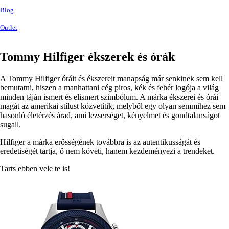
Blog
Outlet
Tommy Hilfiger ékszerek és órák
A Tommy Hilfiger óráit és ékszereit manapság már senkinek sem kell
bemutatni, hiszen a manhattani cég piros, kék és fehér logója a világ
minden táján ismert és elismert szimbólum. A márka ékszerei és órái
magát az amerikai stílust közvetítik, melyből egy olyan semmihez sem
hasonló életérzés árad, ami lezserséget, kényelmet és gondtalanságot
sugall.
Hilfiger a márka erősségének továbbra is az autentikusságát és
eredetiségét tartja, ő nem követi, hanem kezdeményezi a trendeket.
Tarts ebben vele te is!