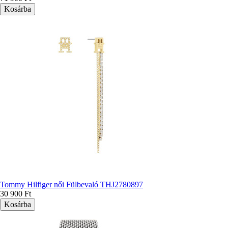
Tommy Hilfiger női Fülbevaló THJ2780897
30 900 Ft