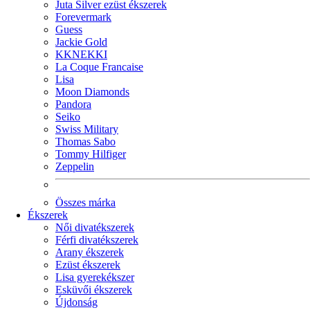
Juta Silver ezüst ékszerek
Forevermark
Guess
Jackie Gold
KKNEKKI
La Coque Francaise
Lisa
Moon Diamonds
Pandora
Seiko
Swiss Military
Thomas Sabo
Tommy Hilfiger
Zeppelin
Összes márka
Ékszerek
Női divatékszerek
Férfi divatékszerek
Arany ékszerek
Ezüst ékszerek
Lisa gyerekékszer
Esküvői ékszerek
Újdonság