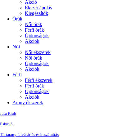
Akció
Ékszer ápolás
Kiegészítők
Órák
Női órák
Férfi órák
Újdonságok
Akciók
Női
Női ékszerek
Női órák
Újdonságok
Akciók
Férfi
Férfi ékszerek
Férfi órák
Újdonságok
Akciók
Arany ékszerek
Juta Klub
Esküvő
Törtarany felvásárlás és beszámítás