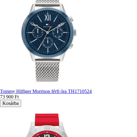
Tommy Hilfiger Morrison férfi óra TH1710524
73 900 Ft