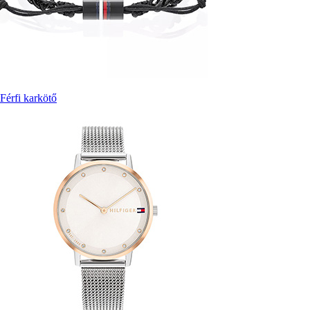
Férfi karkötő