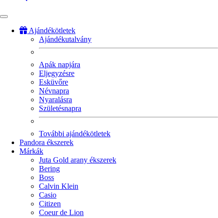
Ajándékötletek
Ajándékutalvány
Fő
navigáció
Apák napjára
Eljegyzésre
Esküvőre
Névnapra
Nyaralásra
Születésnapra
További ajándékötletek
Pandora ékszerek
Márkák
Juta Gold arany ékszerek
Bering
Boss
Calvin Klein
Casio
Citizen
Coeur de Lion