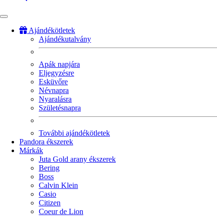
Ajándékötletek
Ajándékutalvány
Fő
navigáció
Apák napjára
Eljegyzésre
Esküvőre
Névnapra
Nyaralásra
Születésnapra
További ajándékötletek
Pandora ékszerek
Márkák
Juta Gold arany ékszerek
Bering
Boss
Calvin Klein
Casio
Citizen
Coeur de Lion