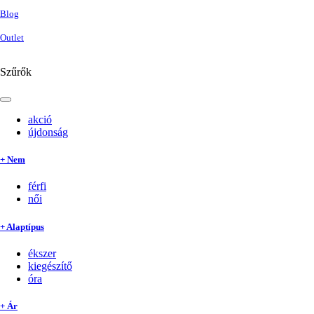
Blog
Outlet
Szűrők
akció
újdonság
+ Nem
férfi
női
+ Alaptípus
ékszer
kiegészítő
óra
+ Ár