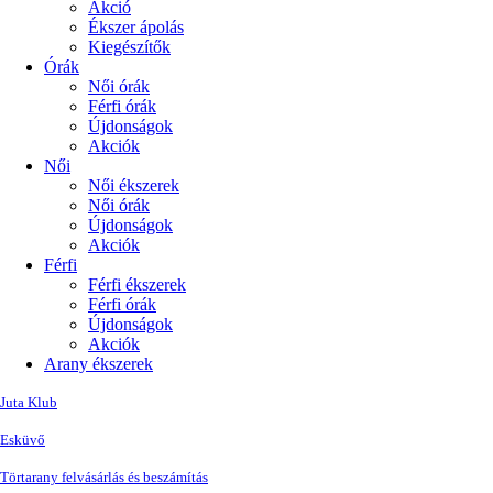
Akció
Ékszer ápolás
Kiegészítők
Órák
Női órák
Férfi órák
Újdonságok
Akciók
Női
Női ékszerek
Női órák
Újdonságok
Akciók
Férfi
Férfi ékszerek
Férfi órák
Újdonságok
Akciók
Arany ékszerek
Juta Klub
Esküvő
Törtarany felvásárlás és beszámítás