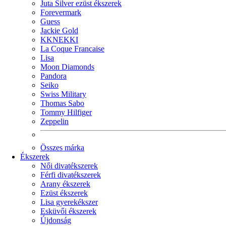
Juta Silver ezüst ékszerek
Forevermark
Guess
Jackie Gold
KKNEKKI
La Coque Francaise
Lisa
Moon Diamonds
Pandora
Seiko
Swiss Military
Thomas Sabo
Tommy Hilfiger
Zeppelin
Összes márka
Ékszerek
Női divatékszerek
Férfi divatékszerek
Arany ékszerek
Ezüst ékszerek
Lisa gyerekékszer
Esküvői ékszerek
Újdonság