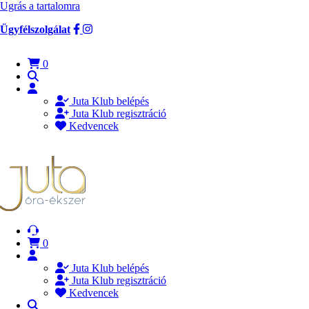
Ugrás a tartalomra
Ügyfélszolgálat
0
Juta Klub belépés
Juta Klub regisztráció
Kedvencek
0
Juta Klub belépés
Juta Klub regisztráció
Kedvencek