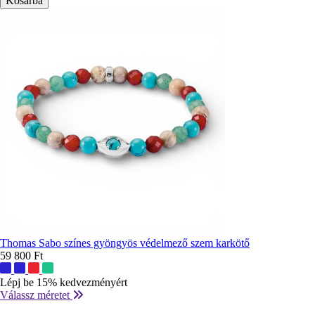
Thomas Sabo színes gyöngyös védelmező szem karkötő
59 800 Ft
További
színek:
Lépj be 15% kedvezményért
Válassz méretet