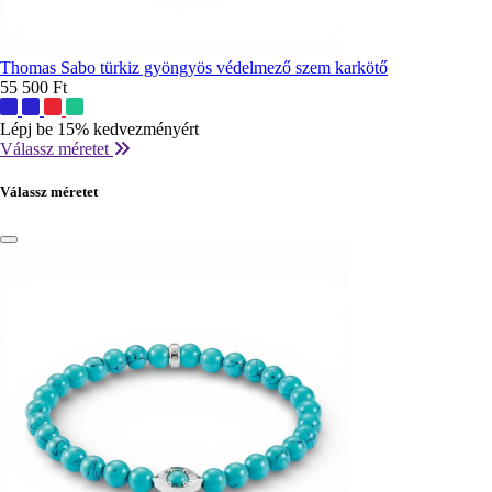
Thomas Sabo türkiz gyöngyös védelmező szem karkötő
55 500 Ft
További
színek:
Lépj be 15% kedvezményért
Válassz méretet
Válassz méretet