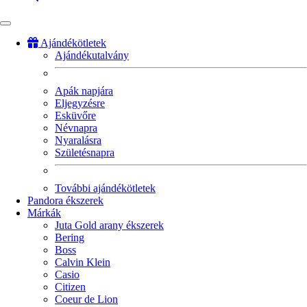
Ajándékötletek
Ajándékutalvány
Fő
navigáció
Apák napjára
Eljegyzésre
Esküvőre
Névnapra
Nyaralásra
Születésnapra
További ajándékötletek
Pandora ékszerek
Márkák
Juta Gold arany ékszerek
Bering
Boss
Calvin Klein
Casio
Citizen
Coeur de Lion