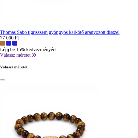
Thomas Sabo tigrisszem gyöngyös karkötő aranyozott dísszel
77 000 Ft
További
színek:
Lépj be 15% kedvezményért
Válassz méretet
Válassz méretet