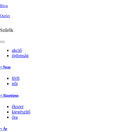
Blog
Outlet
Szűrők
akció
újdonság
+ Nem
férfi
női
+ Alaptípus
ékszer
kiegészítő
óra
+ Ár