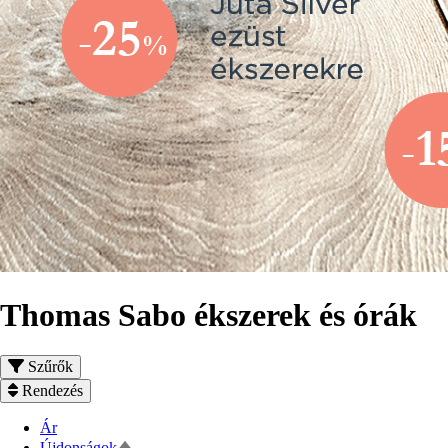
Thomas Sabo ékszerek és órák
Szűrők
Rendezés
Ár
Csökkenő
Újdonságok