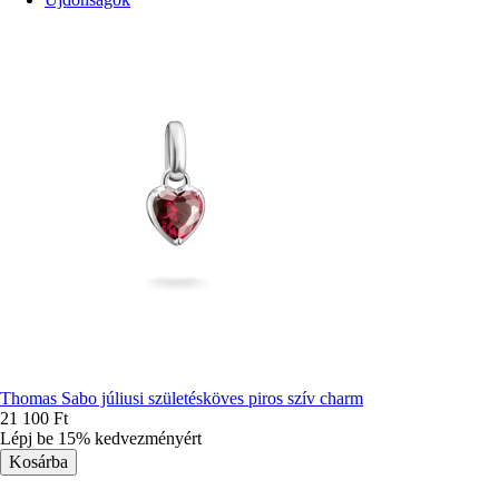
rendezés
Thomas Sabo júliusi születésköves piros szív charm
21 100 Ft
Lépj be 15% kedvezményért