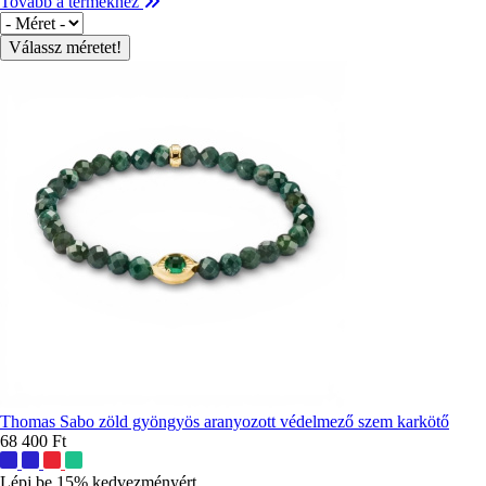
Tovább a termékhez
Méret
Thomas Sabo zöld gyöngyös aranyozott védelmező szem karkötő
68 400 Ft
További
színek:
Lépj be 15% kedvezményért