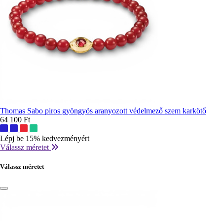
Thomas Sabo piros gyöngyös aranyozott védelmező szem karkötő
64 100 Ft
További
színek:
Lépj be 15% kedvezményért
Válassz méretet
Válassz méretet