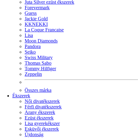
Juta Silver ezüst ékszerek
Forevermark
Guess
Jackie Gold
KKNEKKI
La Coque Francaise
Lisa
Moon Diamonds
Pandora
Seiko
Swiss Military
Thomas Sabo
Tommy Hilfiger
Zeppelin
Összes márka
Ékszerek
Női divatékszerek
Férfi divatékszerek
Arany ékszerek
Ezüst ékszerek
Lisa gyerekékszer
Esküvői ékszerek
Újdonság