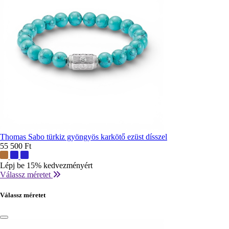
Thomas Sabo türkiz gyöngyös karkötő ezüst dísszel
55 500 Ft
További
színek:
Lépj be 15% kedvezményért
Válassz méretet
Válassz méretet