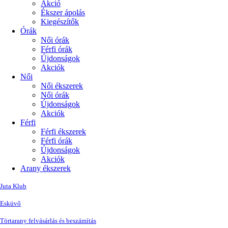
Akció
Ékszer ápolás
Kiegészítők
Órák
Női órák
Férfi órák
Újdonságok
Akciók
Női
Női ékszerek
Női órák
Újdonságok
Akciók
Férfi
Férfi ékszerek
Férfi órák
Újdonságok
Akciók
Arany ékszerek
Juta Klub
Esküvő
Törtarany felvásárlás és beszámítás