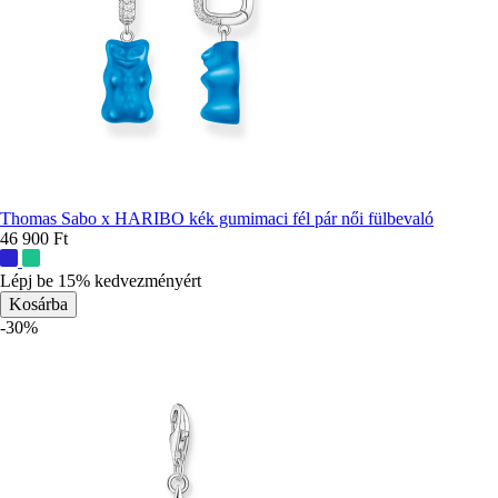
Thomas Sabo x HARIBO kék gumimaci fél pár női fülbevaló
46 900 Ft
További
színek:
Lépj be 15% kedvezményért
-30%