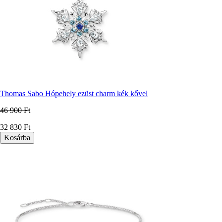
Thomas Sabo Hópehely ezüst charm kék kővel
46 900 Ft
Ár
32 830 Ft