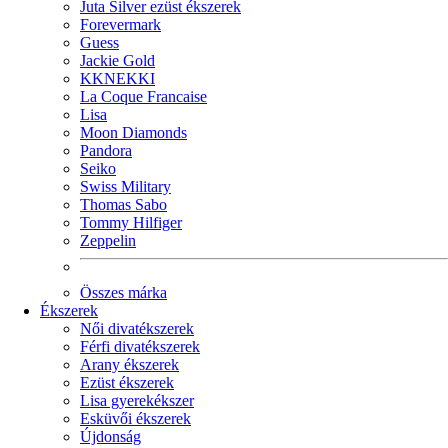
Juta Silver ezüst ékszerek
Forevermark
Guess
Jackie Gold
KKNEKKI
La Coque Francaise
Lisa
Moon Diamonds
Pandora
Seiko
Swiss Military
Thomas Sabo
Tommy Hilfiger
Zeppelin
Összes márka
Ékszerek
Női divatékszerek
Férfi divatékszerek
Arany ékszerek
Ezüst ékszerek
Lisa gyerekékszer
Esküvői ékszerek
Újdonság