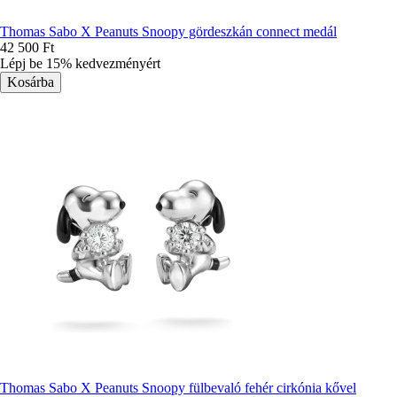
Thomas Sabo X Peanuts Snoopy gördeszkán connect medál
42 500 Ft
Lépj be 15% kedvezményért
Thomas Sabo X Peanuts Snoopy fülbevaló fehér cirkónia kővel