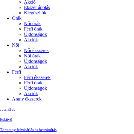
Akció
Ékszer ápolás
Kiegészítők
Órák
Női órák
Férfi órák
Újdonságok
Akciók
Női
Női ékszerek
Női órák
Újdonságok
Akciók
Férfi
Férfi ékszerek
Férfi órák
Újdonságok
Akciók
Arany ékszerek
Juta Klub
Esküvő
Törtarany felvásárlás és beszámítás