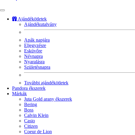
Ajándékötletek
Ajándékutalvány
Fő
navigáció
Apák napjára
Eljegyzésre
Esküvőre
Névnapra
Nyaralásra
Születésnapra
További ajándékötletek
Pandora ékszerek
Márkák
Juta Gold arany ékszerek
Bering
Boss
Calvin Klein
Casio
Citizen
Coeur de Lion