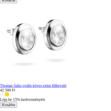
Thomas Sabo ovális köves ezüst fülbevaló
42 500 Ft
További
színek:
Lépj be 15% kedvezményért