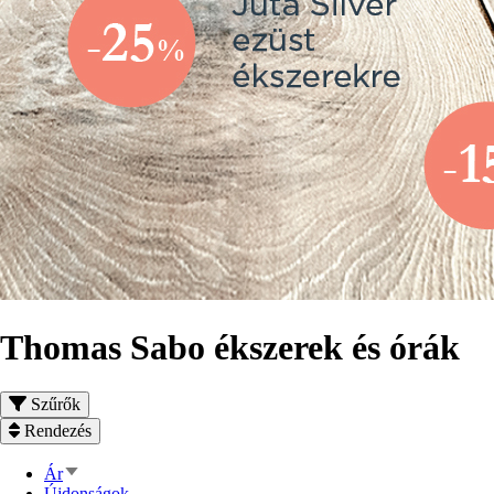
Thomas Sabo ékszerek és órák
Szűrők
Rendezés
Növekvő
Ár
rendezés
Újdonságok