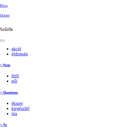
Blog
Outlet
Szűrők
akció
újdonság
+ Nem
férfi
női
+ Alaptípus
ékszer
kiegészítő
óra
+ Ár