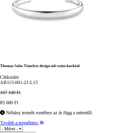
Thomas Sabo Timeless design női ezüst karkötő
Cikkszám
AR115-001-21-L15
107 100 Ft
Ár
85 680 Ft
Néhány termék esetében az ár függ a mérettől.
Tovább a termékhez
Méret