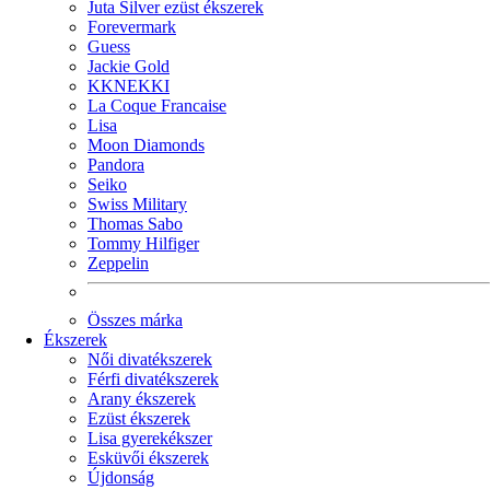
Juta Silver ezüst ékszerek
Forevermark
Guess
Jackie Gold
KKNEKKI
La Coque Francaise
Lisa
Moon Diamonds
Pandora
Seiko
Swiss Military
Thomas Sabo
Tommy Hilfiger
Zeppelin
Összes márka
Ékszerek
Női divatékszerek
Férfi divatékszerek
Arany ékszerek
Ezüst ékszerek
Lisa gyerekékszer
Esküvői ékszerek
Újdonság