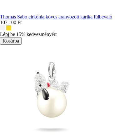
Thomas Sabo cirkónia köves aranyozott karika fülbevaló
107 100 Ft
További
színek:
Lépj be 15% kedvezményért