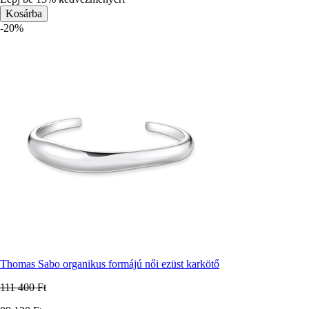
-20%
Thomas Sabo organikus formájú női ezüst karkötő
111 400 Ft