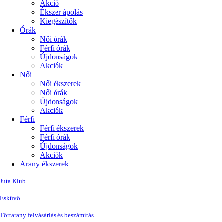
Akció
Ékszer ápolás
Kiegészítők
Órák
Női órák
Férfi órák
Újdonságok
Akciók
Női
Női ékszerek
Női órák
Újdonságok
Akciók
Férfi
Férfi ékszerek
Férfi órák
Újdonságok
Akciók
Arany ékszerek
Juta Klub
Esküvő
Törtarany felvásárlás és beszámítás