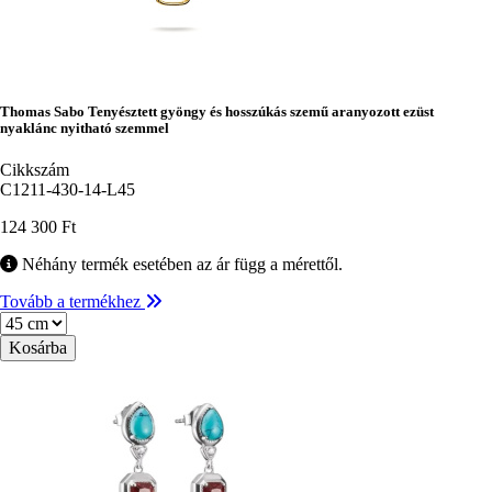
Thomas Sabo Tenyésztett gyöngy és hosszúkás szemű aranyozott ezüst
nyaklánc nyitható szemmel
Cikkszám
C1211-430-14-L45
124 300 Ft
Néhány termék esetében az ár függ a mérettől.
Tovább a termékhez
Méret