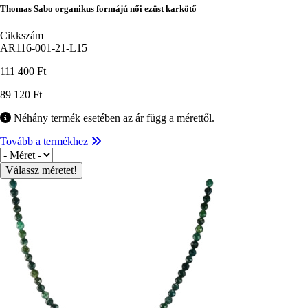
Thomas Sabo organikus formájú női ezüst karkötő
Cikkszám
AR116-001-21-L15
111 400 Ft
Ár
89 120 Ft
Néhány termék esetében az ár függ a mérettől.
Tovább a termékhez
Méret