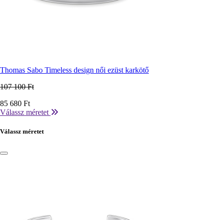
Thomas Sabo Timeless design női ezüst karkötő
107 100 Ft
Ár
85 680 Ft
Válassz méretet
Válassz méretet