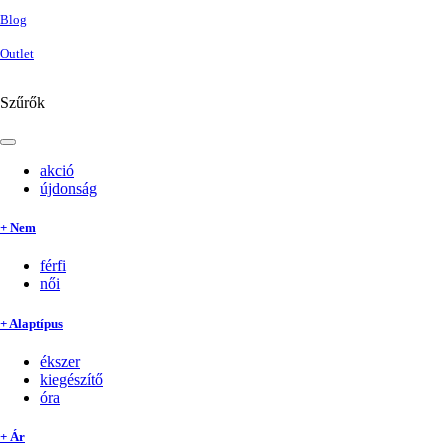
Blog
Outlet
Szűrők
akció
újdonság
+ Nem
férfi
női
+ Alaptípus
ékszer
kiegészítő
óra
+ Ár