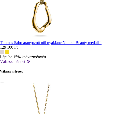
Thomas Sabo aranyozott női nyaklánc Natural Beauty medállal
129 100 Ft
További
színek:
Lépj be 15% kedvezményért
Válassz méretet
Válassz méretet