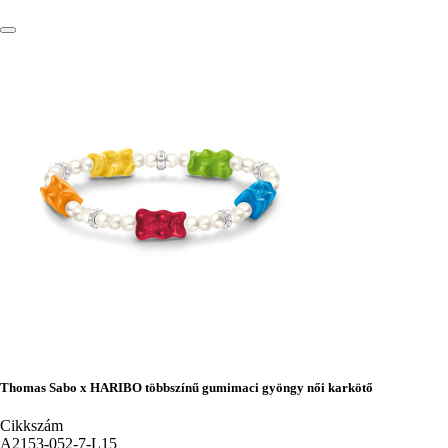
Thomas Sabo x HARIBO többszínű gumimaci gyöngy női karkötő
Cikkszám
A2153-052-7-L15