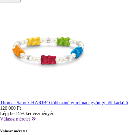
Thomas Sabo x HARIBO többszínű gumimaci gyöngy női karkötő
120 000 Ft
Lépj be 15% kedvezményért
Válassz méretet
Válassz méretet