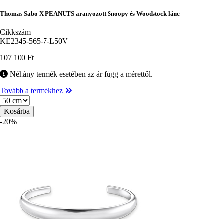
Thomas Sabo X PEANUTS aranyozott Snoopy és Woodstock lánc
Cikkszám
KE2345-565-7-L50V
107 100 Ft
Néhány termék esetében az ár függ a mérettől.
Tovább a termékhez
Méret
-20%