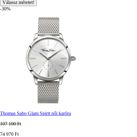
-30%
Thomas Sabo Glam Spirit női karóra
107 100 Ft
Ár
74 970 Ft