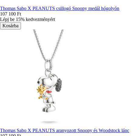
Thomas Sabo X PEANUTS csillogó Snoopy medál hógolyón
107 100 Ft
Lépj be 15% kedvezményért
Thomas Sabo X PEANUTS aranyozott Snoopy és Woodstock lánc
107 100 Ft