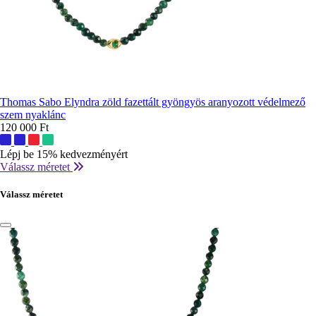
Thomas Sabo Elyndra zöld fazettált gyöngyös aranyozott védelmező
szem nyaklánc
120 000 Ft
További
színek:
Lépj be 15% kedvezményért
Válassz méretet
Válassz méretet