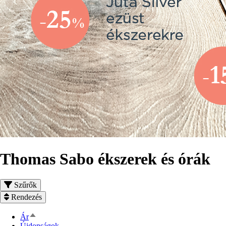
Thomas Sabo ékszerek és órák
Szűrők
Rendezés
Csökkenő
Ár
rendezés
Újdonságok