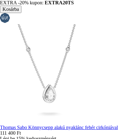
EXTRA -20% kupon:
EXTRA20TS
Thomas Sabo Könnycsepp alakú nyaklánc fehér cirkóniával
111 400 Ft
Lépj be 15% kedvezményért