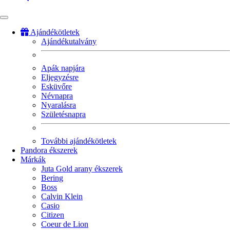
Ajándékötletek
Ajándékutalvány
Fő
navigáció
Apák napjára
Eljegyzésre
Esküvőre
Névnapra
Nyaralásra
Születésnapra
További ajándékötletek
Pandora ékszerek
Márkák
Juta Gold arany ékszerek
Bering
Boss
Calvin Klein
Casio
Citizen
Coeur de Lion