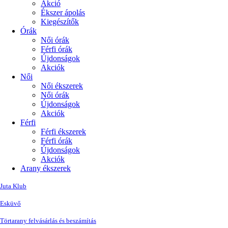
Akció
Ékszer ápolás
Kiegészítők
Órák
Női órák
Férfi órák
Újdonságok
Akciók
Női
Női ékszerek
Női órák
Újdonságok
Akciók
Férfi
Férfi ékszerek
Férfi órák
Újdonságok
Akciók
Arany ékszerek
Juta Klub
Esküvő
Törtarany felvásárlás és beszámítás