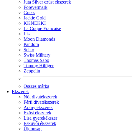
Juta Silver ezüst ékszerek
Forevermark
Guess
Jackie Gold
KKNEKKI
La Coque Francaise
Lisa
Moon Diamonds
Pandora
Seiko
Swiss Military
Thomas Sabo
Tommy Hilfiger
Zeppelin
Összes márka
Ékszerek
Női divatékszerek
Férfi divatékszerek
Arany ékszerek
Ezüst ékszerek
Lisa gyerekékszer
Esküvői ékszerek
Újdonság