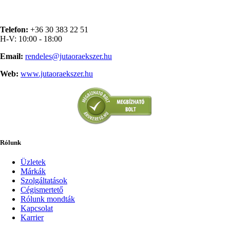
Telefon:
+36 30 383 22 51
H-V: 10:00 - 18:00
Email:
rendeles@jutaoraekszer.hu
Web:
www.jutaoraekszer.hu
Rólunk
Üzletek
Márkák
Szolgáltatások
Cégismertető
Rólunk mondták
Kapcsolat
Karrier