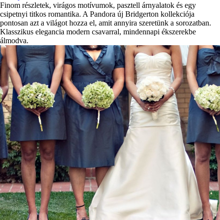
Finom részletek, virágos motívumok, pasztell árnyalatok és egy
csipetnyi titkos romantika. A Pandora új Bridgerton kollekciója
pontosan azt a világot hozza el, amit annyira szeretünk a sorozatban.
Klasszikus elegancia modern csavarral, mindennapi ékszerekbe
álmodva.