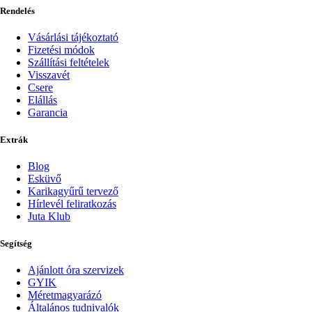
Rendelés
Vásárlási tájékoztató
Fizetési módok
Szállítási feltételek
Visszavét
Csere
Elállás
Garancia
Extrák
Blog
Esküvő
Karikagyűrű tervező
Hírlevél feliratkozás
Juta Klub
Segítség
Ajánlott óra szervizek
GYIK
Méretmagyarázó
Általános tudnivalók