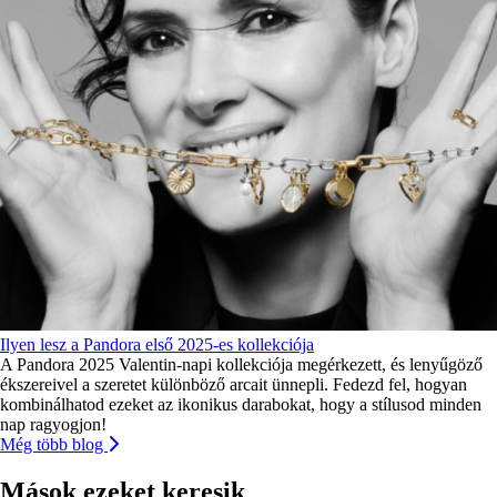
Ilyen lesz a Pandora első 2025-es kollekciója
A Pandora 2025 Valentin-napi kollekciója megérkezett, és lenyűgöző
ékszereivel a szeretet különböző arcait ünnepli. Fedezd fel, hogyan
kombinálhatod ezeket az ikonikus darabokat, hogy a stílusod minden
nap ragyogjon!
Még több blog
Mások ezeket keresik