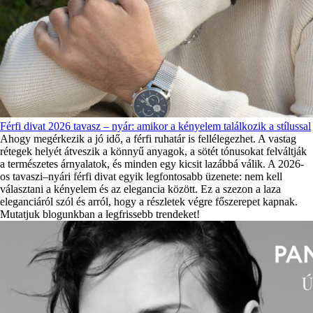
Férfi divat 2026 tavasz – nyár: amikor a kényelem találkozik a stílussal
Ahogy megérkezik a jó idő, a férfi ruhatár is fellélegezhet. A vastag
rétegek helyét átveszik a könnyű anyagok, a sötét tónusokat felváltják
a természetes árnyalatok, és minden egy kicsit lazábbá válik. A 2026-
os tavaszi–nyári férfi divat egyik legfontosabb üzenete: nem kell
választani a kényelem és az elegancia között. Ez a szezon a laza
eleganciáról szól és arról, hogy a részletek végre főszerepet kapnak.
Mutatjuk blogunkban a legfrissebb trendeket!