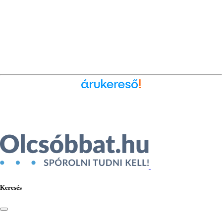
Ékszer az Árukeresőn
Keresés