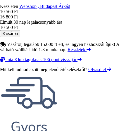
Készleten
Webshop , Budapest Árkád
Ár
10 560 Ft
16 800 Ft
Elmúlt 30 nap legalacsonyabb ára
10 560 Ft
Vásárolj legalább 15.000 ft-ért, és ingyen házhozszállítjuk! A
várható szállítási idő 1-3 munkanap.
Részletek
Juta Klub tagoknak 106 pont visszajár
Mit kell tudnod az itt megjelenő értékelésekről?
Olvasd el