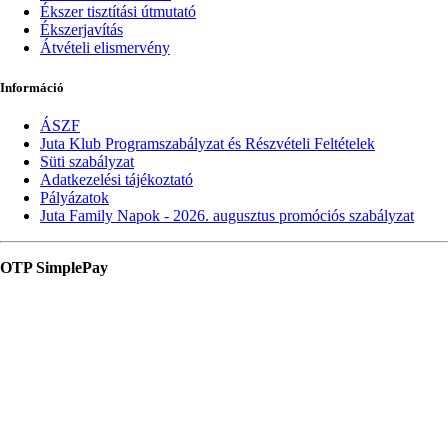
Ékszer tisztítási útmutató
Ékszerjavítás
Átvételi elismervény
Információ
ÁSZF
Juta Klub Programszabályzat és Részvételi Feltételek
Süti szabályzat
Adatkezelési tájékoztató
Pályázatok
Juta Family Napok - 2026. augusztus promóciós szabályzat
OTP SimplePay