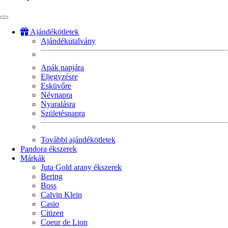
Ajándékötletek
Ajándékutalvány
Fő
navigáció
Apák napjára
Eljegyzésre
Esküvőre
Névnapra
Nyaralásra
Születésnapra
További ajándékötletek
Pandora ékszerek
Márkák
Juta Gold arany ékszerek
Bering
Boss
Calvin Klein
Casio
Citizen
Coeur de Lion