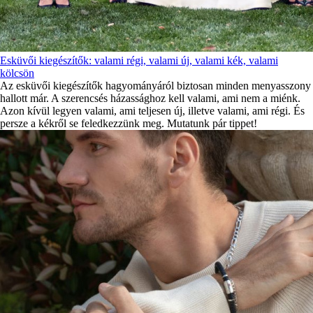
Esküvői kiegészítők: valami régi, valami új, valami kék, valami
kölcsön
Az esküvői kiegészítők hagyományáról biztosan minden menyasszony
hallott már. A szerencsés házassághoz kell valami, ami nem a miénk.
Azon kívül legyen valami, ami teljesen új, illetve valami, ami régi. És
persze a kékről se feledkezzünk meg. Mutatunk pár tippet!