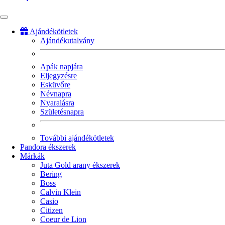
Ajándékötletek
Ajándékutalvány
Fő
navigáció
Apák napjára
Eljegyzésre
Esküvőre
Névnapra
Nyaralásra
Születésnapra
További ajándékötletek
Pandora ékszerek
Márkák
Juta Gold arany ékszerek
Bering
Boss
Calvin Klein
Casio
Citizen
Coeur de Lion