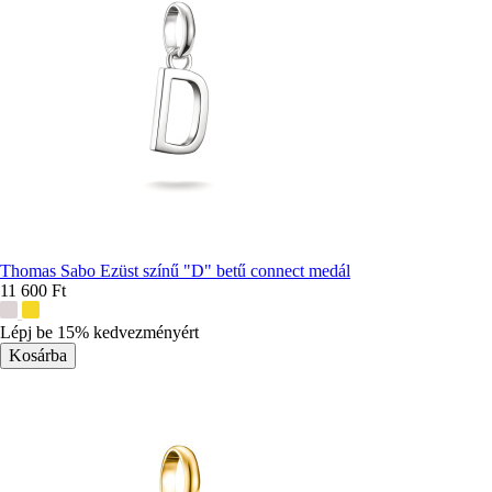
Thomas Sabo Ezüst színű "D" betű connect medál
11 600 Ft
További
színek:
Lépj be 15% kedvezményért