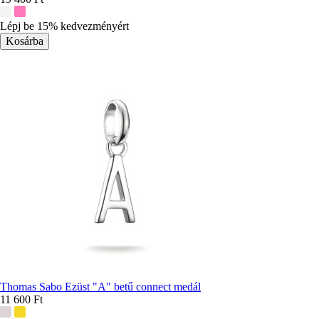
További
színek:
Lépj be 15% kedvezményért
Thomas Sabo Ezüst "A" betű connect medál
11 600 Ft
További