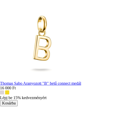
Thomas Sabo Aranyozott "B" betű connect medál
16 000 Ft
További
színek:
Lépj be 15% kedvezményért