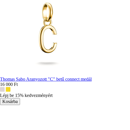
Thomas Sabo Aranyozott "C" betű connect medál
16 000 Ft
További
színek:
Lépj be 15% kedvezményért