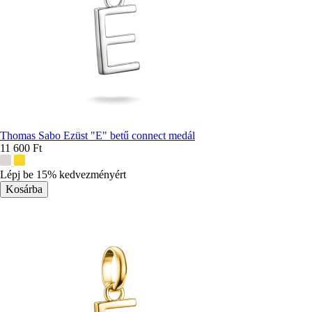
Thomas Sabo Ezüst "E" betű connect medál
11 600 Ft
További
színek:
Lépj be 15% kedvezményért