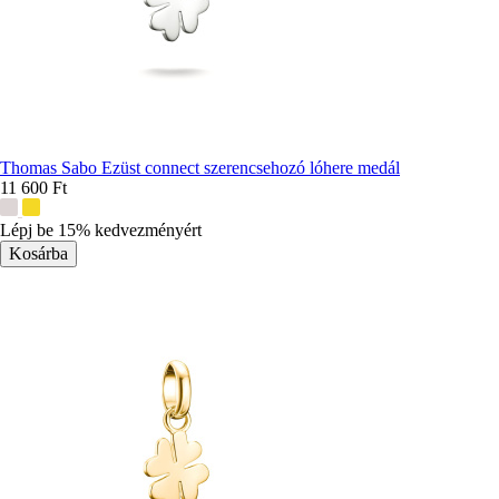
Thomas Sabo Ezüst connect szerencsehozó lóhere medál
11 600 Ft
További
színek:
Lépj be 15% kedvezményért