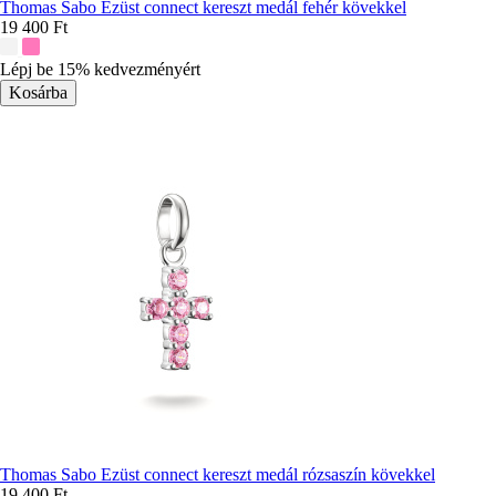
Thomas Sabo Ezüst connect kereszt medál fehér kövekkel
19 400 Ft
További
színek:
Lépj be 15% kedvezményért
Thomas Sabo Ezüst connect kereszt medál rózsaszín kövekkel
19 400 Ft