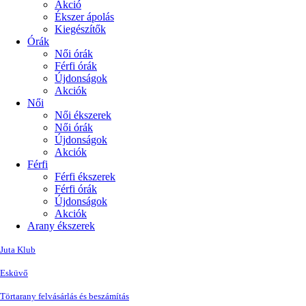
Akció
Ékszer ápolás
Kiegészítők
Órák
Női órák
Férfi órák
Újdonságok
Akciók
Női
Női ékszerek
Női órák
Újdonságok
Akciók
Férfi
Férfi ékszerek
Férfi órák
Újdonságok
Akciók
Arany ékszerek
Juta Klub
Esküvő
Törtarany felvásárlás és beszámítás