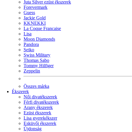
Juta Silver ezüst ékszerek
Forevermark
Guess
Jackie Gold
KKNEKKI
La Coque Francaise
Lisa
Moon Diamonds
Pandora
Seiko
Swiss Military
Thomas Sabo
Tommy Hilfiger
Zeppelin
Összes márka
Ékszerek
Női divatékszerek
Férfi divatékszerek
Arany ékszerek
Ezüst ékszerek
Lisa gyerekékszer
Esküvői ékszerek
Újdonság