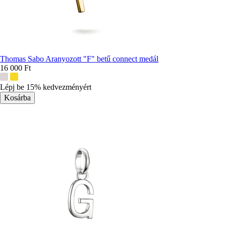
Thomas Sabo Aranyozott "F" betű connect medál
16 000 Ft
További
színek:
Lépj be 15% kedvezményért