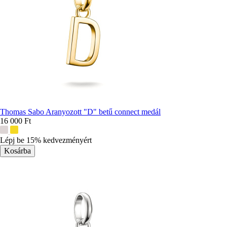
Thomas Sabo Aranyozott "D" betű connect medál
16 000 Ft
További
színek:
Lépj be 15% kedvezményért