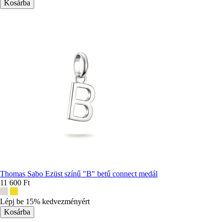
Thomas Sabo Ezüst színű "B" betű connect medál
11 600 Ft
További
színek:
Lépj be 15% kedvezményért