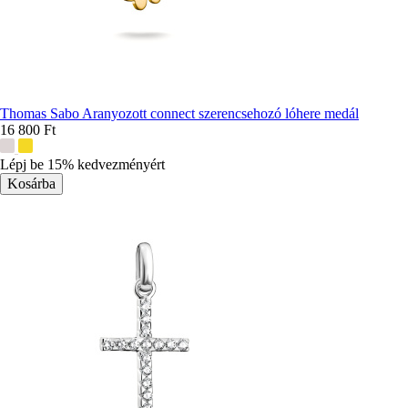
Thomas Sabo Aranyozott connect szerencsehozó lóhere medál
16 800 Ft
További
színek:
Lépj be 15% kedvezményért