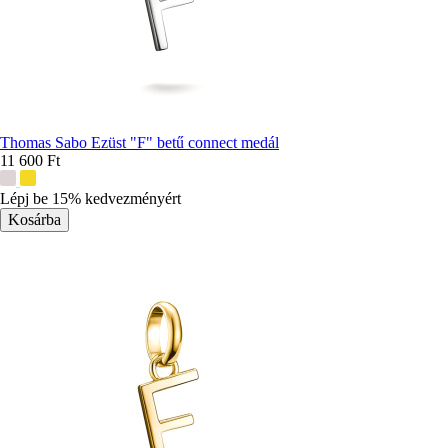
Thomas Sabo Ezüst "F" betű connect medál
11 600 Ft
További
színek:
Lépj be 15% kedvezményért