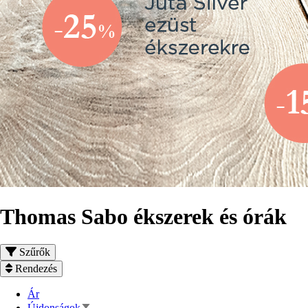
Thomas Sabo ékszerek és órák
Szűrők
Rendezés
Ár
Növekvő
Újdonságok