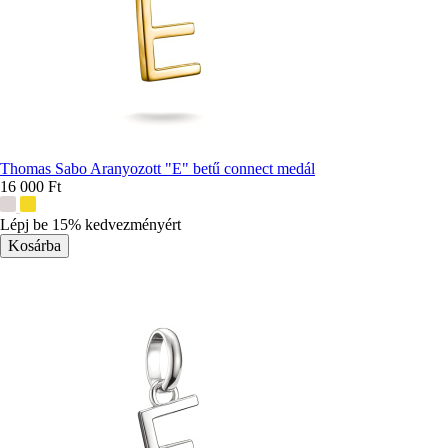
Thomas Sabo Aranyozott "E" betű connect medál
16 000 Ft
További
színek:
Lépj be 15% kedvezményért