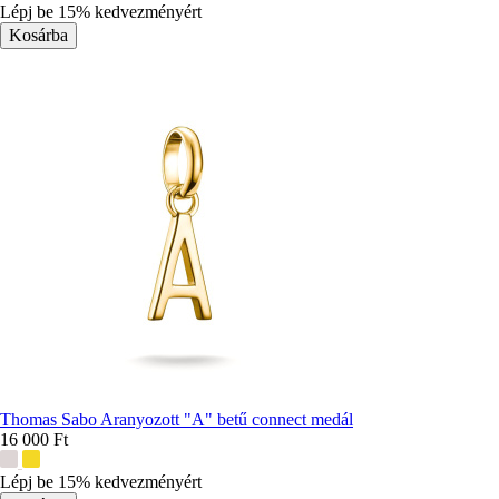
színek:
Lépj be 15% kedvezményért
Thomas Sabo Aranyozott "A" betű connect medál
16 000 Ft
További
színek:
Lépj be 15% kedvezményért