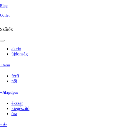
Blog
Outlet
Szűrők
akció
újdonság
+ Nem
férfi
női
+ Alaptípus
ékszer
kiegészítő
óra
+ Ár