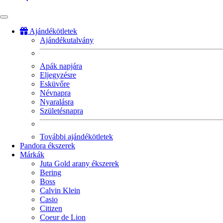
Ajándékötletek
Ajándékutalvány
Fő
navigáció
Apák napjára
Eljegyzésre
Esküvőre
Névnapra
Nyaralásra
Születésnapra
További ajándékötletek
Pandora ékszerek
Márkák
Juta Gold arany ékszerek
Bering
Boss
Calvin Klein
Casio
Citizen
Coeur de Lion