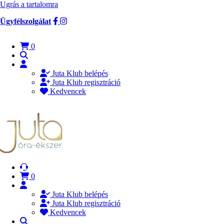
Ugrás a tartalomra
Ügyfélszolgálat
0
Juta Klub belépés
Juta Klub regisztráció
Kedvencek
0
Juta Klub belépés
Juta Klub regisztráció
Kedvencek