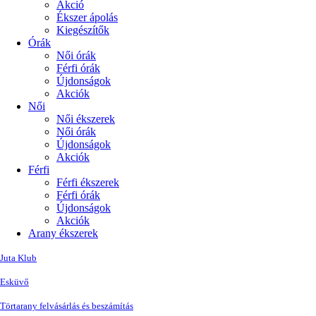
Akció
Ékszer ápolás
Kiegészítők
Órák
Női órák
Férfi órák
Újdonságok
Akciók
Női
Női ékszerek
Női órák
Újdonságok
Akciók
Férfi
Férfi ékszerek
Férfi órák
Újdonságok
Akciók
Arany ékszerek
Juta Klub
Esküvő
Törtarany felvásárlás és beszámítás