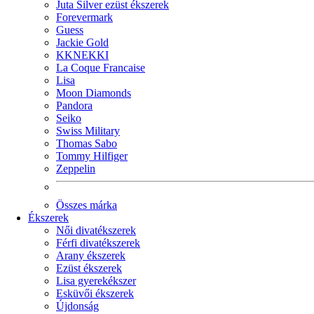
Juta Silver ezüst ékszerek
Forevermark
Guess
Jackie Gold
KKNEKKI
La Coque Francaise
Lisa
Moon Diamonds
Pandora
Seiko
Swiss Military
Thomas Sabo
Tommy Hilfiger
Zeppelin
Összes márka
Ékszerek
Női divatékszerek
Férfi divatékszerek
Arany ékszerek
Ezüst ékszerek
Lisa gyerekékszer
Esküvői ékszerek
Újdonság