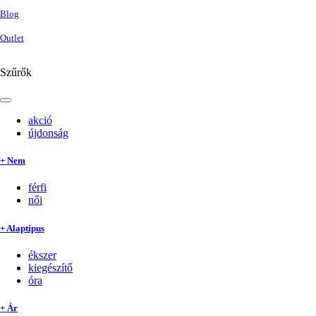
Blog
Outlet
Szűrők
akció
újdonság
+ Nem
férfi
női
+ Alaptípus
ékszer
kiegészítő
óra
+ Ár