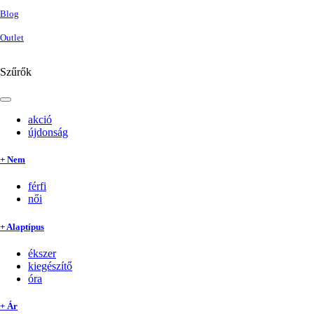
Blog
Outlet
Szűrők
akció
újdonság
+ Nem
férfi
női
+ Alaptípus
ékszer
kiegészítő
óra
+ Ár