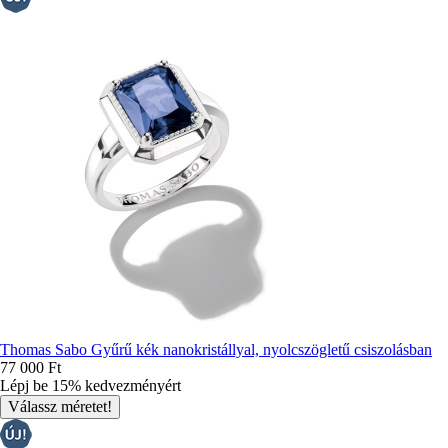
Thomas Sabo Gyűrű kék ​​nanokristállyal, nyolcszögletű csiszolásban
77 000 Ft
Lépj be 15% kedvezményért