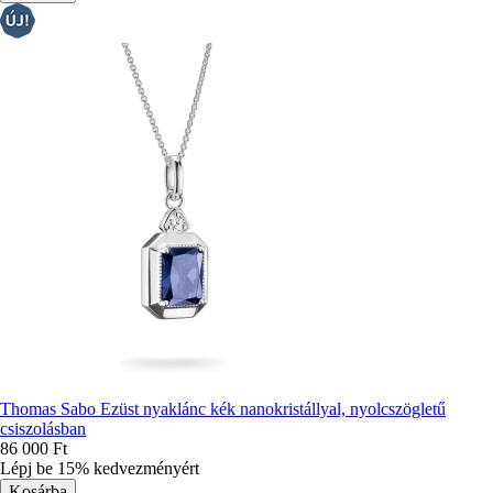
Thomas Sabo Ezüst nyaklánc kék nanokristállyal, nyolcszögletű
csiszolásban
86 000 Ft
Lépj be 15% kedvezményért