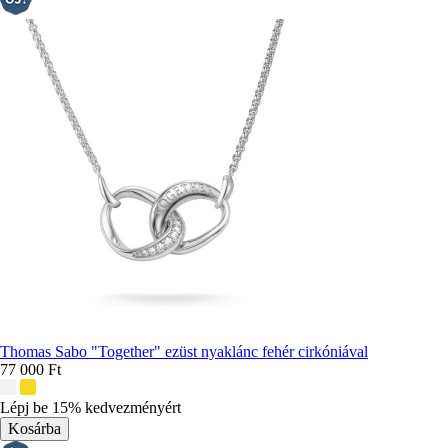
Thomas Sabo "Together" ezüst nyaklánc fehér cirkóniával
77 000 Ft
További
színek:
Lépj be 15% kedvezményért