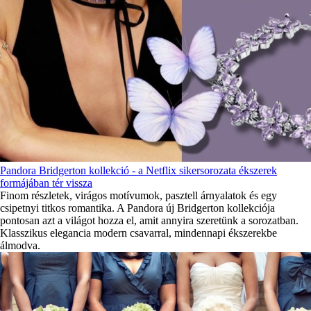
Pandora Bridgerton kollekció - a Netflix sikersorozata ékszerek
formájában tér vissza
Finom részletek, virágos motívumok, pasztell árnyalatok és egy
csipetnyi titkos romantika. A Pandora új Bridgerton kollekciója
pontosan azt a világot hozza el, amit annyira szeretünk a sorozatban.
Klasszikus elegancia modern csavarral, mindennapi ékszerekbe
álmodva.