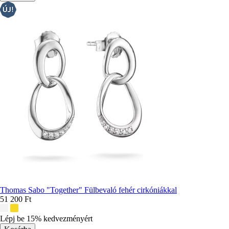
Thomas Sabo "Together" Fülbevaló fehér cirkóniákkal
51 200 Ft
További
színek:
Lépj be 15% kedvezményért