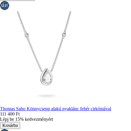
Thomas Sabo Könnycsepp alakú nyaklánc fehér cirkóniával
111 400 Ft
Lépj be 15% kedvezményért