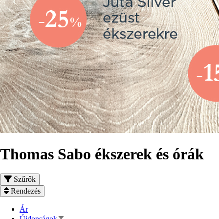
Thomas Sabo ékszerek és órák
Szűrők
Rendezés
Ár
Növekvő
Újdonságok