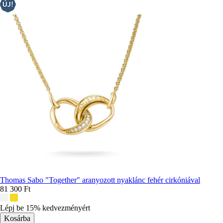
Thomas Sabo "Together" aranyozott nyaklánc fehér cirkóniával
81 300 Ft
További
színek:
Lépj be 15% kedvezményért