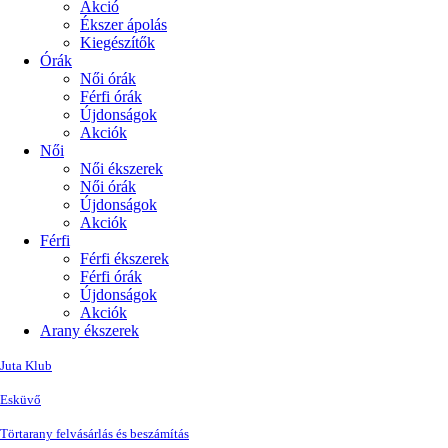
Akció
Ékszer ápolás
Kiegészítők
Órák
Női órák
Férfi órák
Újdonságok
Akciók
Női
Női ékszerek
Női órák
Újdonságok
Akciók
Férfi
Férfi ékszerek
Férfi órák
Újdonságok
Akciók
Arany ékszerek
Juta Klub
Esküvő
Törtarany felvásárlás és beszámítás