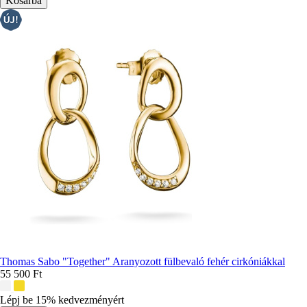
Thomas Sabo "Together" Aranyozott fülbevaló fehér cirkóniákkal
55 500 Ft
További
színek:
Lépj be 15% kedvezményért