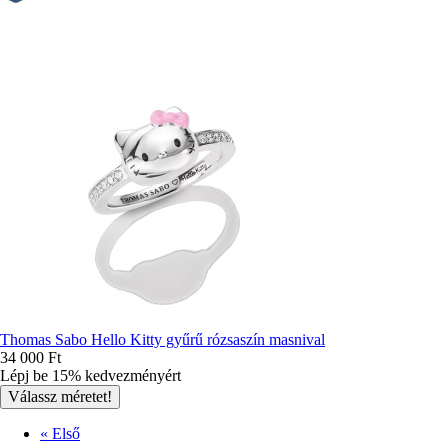
Thomas Sabo Hello Kitty gyűrű rózsaszín masnival
34 000 Ft
Lépj be 15% kedvezményért
Első
« Első