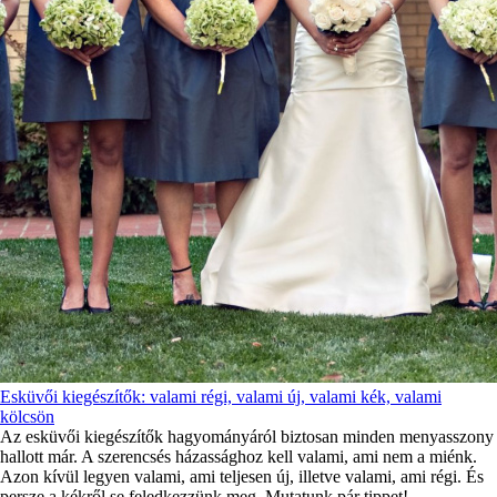
Esküvői kiegészítők: valami régi, valami új, valami kék, valami
kölcsön
Az esküvői kiegészítők hagyományáról biztosan minden menyasszony
hallott már. A szerencsés házassághoz kell valami, ami nem a miénk.
Azon kívül legyen valami, ami teljesen új, illetve valami, ami régi. És
persze a kékről se feledkezzünk meg. Mutatunk pár tippet!