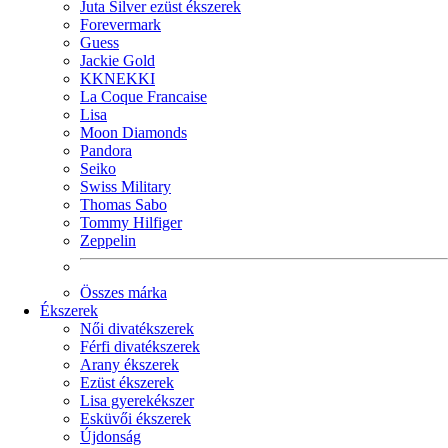
Juta Silver ezüst ékszerek
Forevermark
Guess
Jackie Gold
KKNEKKI
La Coque Francaise
Lisa
Moon Diamonds
Pandora
Seiko
Swiss Military
Thomas Sabo
Tommy Hilfiger
Zeppelin
Összes márka
Ékszerek
Női divatékszerek
Férfi divatékszerek
Arany ékszerek
Ezüst ékszerek
Lisa gyerekékszer
Esküvői ékszerek
Újdonság