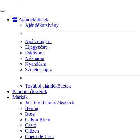
Ajándékötletek
Ajándékutalvány
Fő
navigáció
Apák napjára
Eljegyzésre
Esküvőre
Névnapra
Nyaralásra
Születésnapra
További ajándékötletek
Pandora ékszerek
Márkák
Juta Gold arany ékszerek
Bering
Boss
Calvin Klein
Casio
Citizen
Coeur de Lion