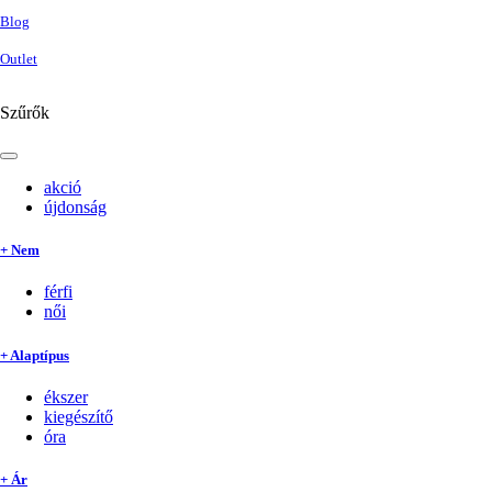
Blog
Outlet
Szűrők
akció
újdonság
+ Nem
férfi
női
+ Alaptípus
ékszer
kiegészítő
óra
+ Ár