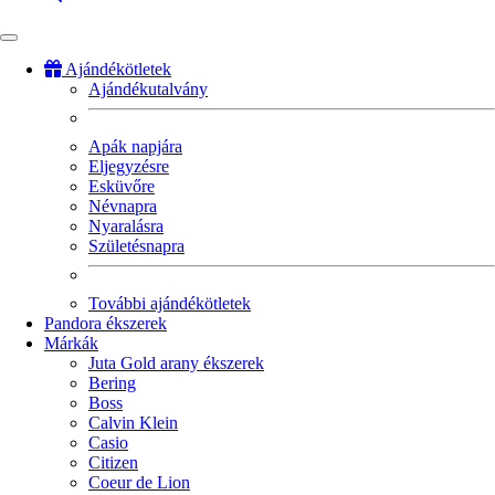
Ajándékötletek
Ajándékutalvány
Fő
navigáció
Apák napjára
Eljegyzésre
Esküvőre
Névnapra
Nyaralásra
Születésnapra
További ajándékötletek
Pandora ékszerek
Márkák
Juta Gold arany ékszerek
Bering
Boss
Calvin Klein
Casio
Citizen
Coeur de Lion