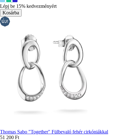
színek:
Lépj be 15% kedvezményért
Thomas Sabo "Together" Fülbevaló fehér cirkóniákkal
51 200 Ft