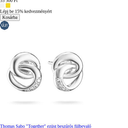
55 500 Ft
További
színek:
Lépj be 15% kedvezményért
Thomas Sabo "Together" ezüst beszúrós fülbevaló