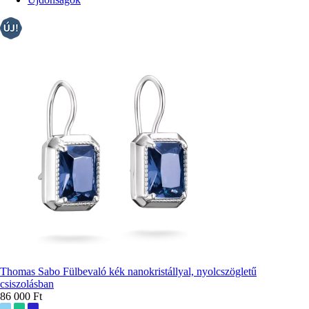
rendezés
Thomas Sabo Fülbevaló kék nanokristállyal, nyolcszögletű
csiszolásban
86 000 Ft
További