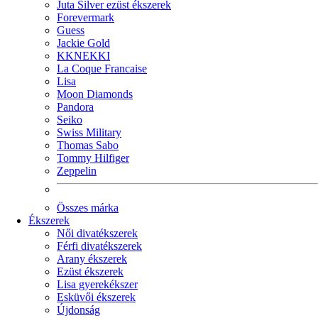
Juta Silver ezüst ékszerek
Forevermark
Guess
Jackie Gold
KKNEKKI
La Coque Francaise
Lisa
Moon Diamonds
Pandora
Seiko
Swiss Military
Thomas Sabo
Tommy Hilfiger
Zeppelin
Összes márka
Ékszerek
Női divatékszerek
Férfi divatékszerek
Arany ékszerek
Ezüst ékszerek
Lisa gyerekékszer
Esküvői ékszerek
Újdonság