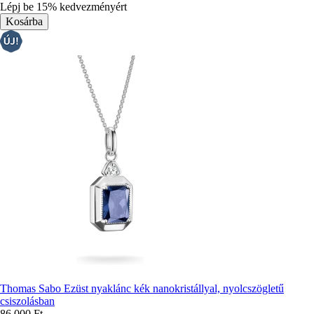
színek:
Lépj be 15% kedvezményért
Thomas Sabo Ezüst nyaklánc kék nanokristállyal, nyolcszögletű
csiszolásban
86 000 Ft