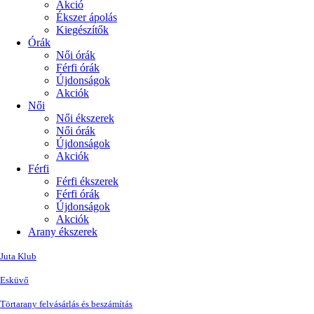
Akció
Ékszer ápolás
Kiegészítők
Órák
Női órák
Férfi órák
Újdonságok
Akciók
Női
Női ékszerek
Női órák
Újdonságok
Akciók
Férfi
Férfi ékszerek
Férfi órák
Újdonságok
Akciók
Arany ékszerek
Juta Klub
Esküvő
Törtarany felvásárlás és beszámítás