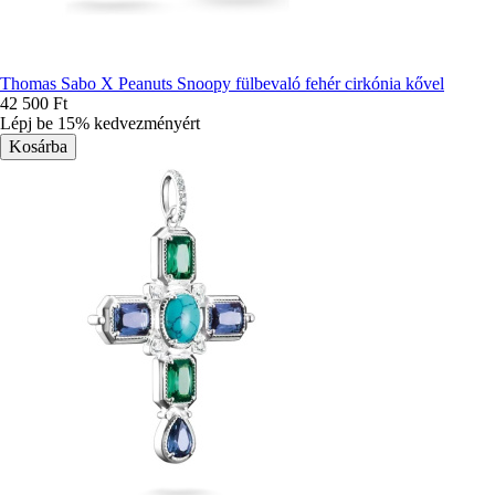
Thomas Sabo X Peanuts Snoopy fülbevaló fehér cirkónia kővel
42 500 Ft
Lépj be 15% kedvezményért