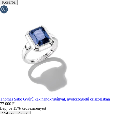
Thomas Sabo Gyűrű kék ​​nanokristállyal, nyolcszögletű csiszolásban
77 000 Ft
Lépj be 15% kedvezményért