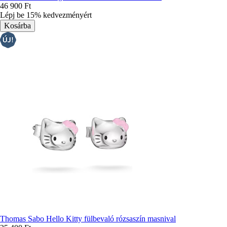
46 900 Ft
Lépj be 15% kedvezményért
Thomas Sabo Hello Kitty fülbevaló rózsaszín masnival