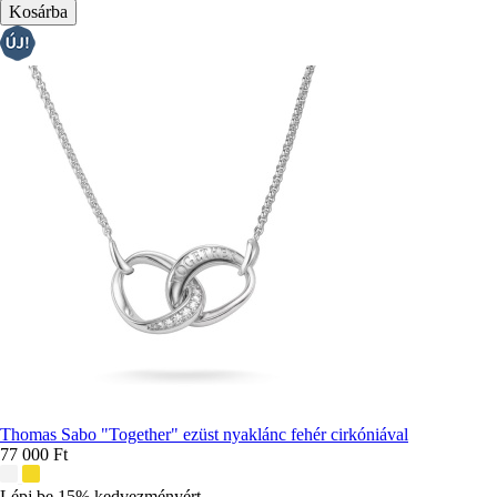
Thomas Sabo "Together" ezüst nyaklánc fehér cirkóniával
77 000 Ft
További
színek:
Lépj be 15% kedvezményért