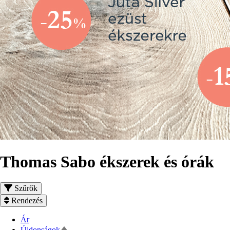
Thomas Sabo ékszerek és órák
Szűrők
Rendezés
Ár
Csökkenő
Újdonságok