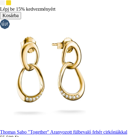
További
színek:
Lépj be 15% kedvezményért
Thomas Sabo "Together" Aranyozott fülbevaló fehér cirkóniákkal