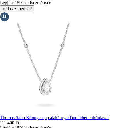
Lépj be 15% kedvezményért
Thomas Sabo Könnycsepp alakú nyaklánc fehér cirkóniával
111 400 Ft
Lépj be 15% kedvezményért