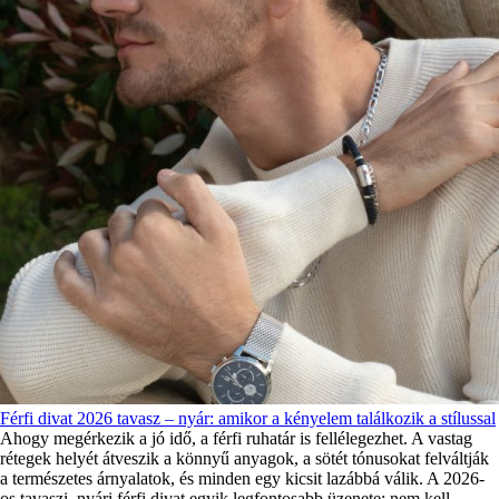
Férfi divat 2026 tavasz – nyár: amikor a kényelem találkozik a stílussal
Ahogy megérkezik a jó idő, a férfi ruhatár is fellélegezhet. A vastag
rétegek helyét átveszik a könnyű anyagok, a sötét tónusokat felváltják
a természetes árnyalatok, és minden egy kicsit lazábbá válik. A 2026-
os tavaszi–nyári férfi divat egyik legfontosabb üzenete: nem kell