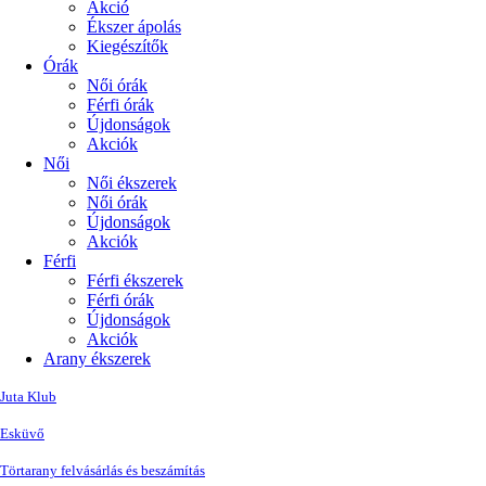
Akció
Ékszer ápolás
Kiegészítők
Órák
Női órák
Férfi órák
Újdonságok
Akciók
Női
Női ékszerek
Női órák
Újdonságok
Akciók
Férfi
Férfi ékszerek
Férfi órák
Újdonságok
Akciók
Arany ékszerek
Juta Klub
Esküvő
Törtarany felvásárlás és beszámítás