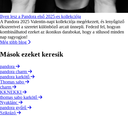
Ilyen lesz a Pandora első 2025-es kollekciója
A Pandora 2025 Valentin-napi kollekciója megérkezett, és lenyűgöző
ékszereivel a szeretet különböző arcait ünnepli. Fedezd fel, hogyan
kombinálhatod ezeket az ikonikus darabokat, hogy a stílusod minden
nap ragyogjon!
Még több blog
Mások ezeket keresik
pandora
pandora charm
pandora karkötő
Thomas sabo
charm
KKNEKKI
thomas sabo karkötő
Nyaklánc
pandora gyűrű
Szikrázó