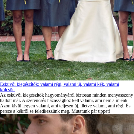
Esküvői kiegészítők: valami régi, valami új, valami kék, valami
kölcsön
Az esküvői kiegészítők hagyományáról biztosan minden menyasszony
hallott már. A szerencsés házassághoz kell valami, ami nem a miénk.
Azon kívül legyen valami, ami teljesen új, illetve valami, ami régi. És
persze a kékről se feledkezzünk meg. Mutatunk pár tippet!