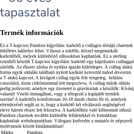
Termék információk
Ez a T-kapcsos Pandora kígyólánc karkötő a csillagos témájú charmok
tökéletes lakhelye lehet. Válassz a sokféle, kézzel megmunkált
karkötőből, melyek különböző stílusokban kaphatóak. Ez a sterling
ezüstből készült T-kapcsos kígyólánc karkötő egy káprázatos csillaggal
záródik. Az ékszer zárása és nyitása igazán különleges. A csillag alakú
forma egyik oldalán található nyitott karikán keresztül tudod átvezetni
a T alakú kapcsot. A kivágott csillag egyik fele rengeteg, briliáns
csiszolású, tiszta cirkóniummal lett megszórva. A csillag másik oldala
pedig polírozott, amelyre egy üzenetet is gravíroztak a készítők: Kívánj
valamit! Viseld önmagában, vagy a rétegezd a legújabb trendek
szerint! A karkötőn komfortosan 16-18 darab charm fér el, amelyek
elrendezését segíti az is, hogy a karkötő két elválasztó segítségével
eleve három részre lett felosztva. A karkötőhöz való kifinomult stílusú
Pandora charmok további különféle felületekkel és formákban
kaphatóak webshopunkban. Válogass kedvedre a mutatós és népszerű
motívumok között kínálatunkban!
Márka
Pandora