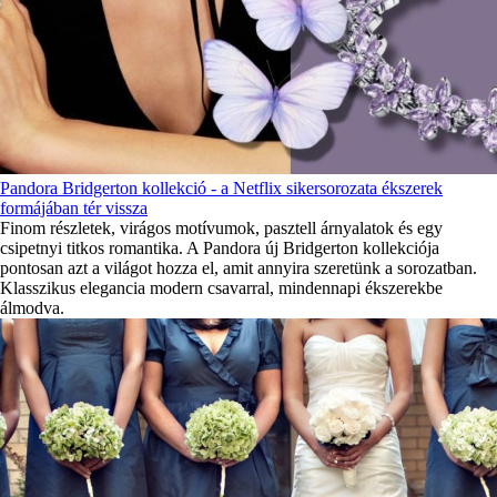
Pandora Bridgerton kollekció - a Netflix sikersorozata ékszerek
formájában tér vissza
Finom részletek, virágos motívumok, pasztell árnyalatok és egy
csipetnyi titkos romantika. A Pandora új Bridgerton kollekciója
pontosan azt a világot hozza el, amit annyira szeretünk a sorozatban.
Klasszikus elegancia modern csavarral, mindennapi ékszerekbe
álmodva.