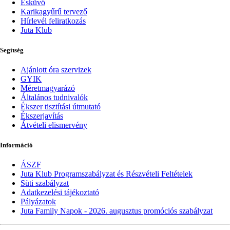
Esküvő
Karikagyűrű tervező
Hírlevél feliratkozás
Juta Klub
Segítség
Ajánlott óra szervizek
GYIK
Méretmagyarázó
Általános tudnivalók
Ékszer tisztítási útmutató
Ékszerjavítás
Átvételi elismervény
Információ
ÁSZF
Juta Klub Programszabályzat és Részvételi Feltételek
Süti szabályzat
Adatkezelési tájékoztató
Pályázatok
Juta Family Napok - 2026. augusztus promóciós szabályzat