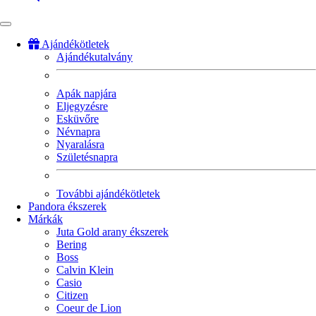
Ajándékötletek
Ajándékutalvány
Fő
navigáció
Apák napjára
Eljegyzésre
Esküvőre
Névnapra
Nyaralásra
Születésnapra
További ajándékötletek
Pandora ékszerek
Márkák
Juta Gold arany ékszerek
Bering
Boss
Calvin Klein
Casio
Citizen
Coeur de Lion