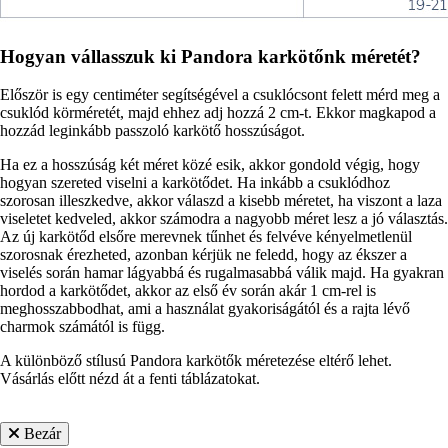
Hogyan vállasszuk ki Pandora karkötőnk méretét?
Először is egy centiméter segítségével a csuklócsont felett mérd meg a
csuklód körméretét, majd ehhez adj hozzá 2 cm-t. Ekkor magkapod a
hozzád leginkább passzoló karkötő hosszúságot.
Ha ez a hosszúság két méret közé esik, akkor gondold végig, hogy
hogyan szereted viselni a karkötődet. Ha inkább a csuklódhoz
szorosan illeszkedve, akkor válaszd a kisebb méretet, ha viszont a laza
viseletet kedveled, akkor számodra a nagyobb méret lesz a jó választás.
Az új karkötőd elsőre merevnek tűnhet és felvéve kényelmetlenül
szorosnak érezheted, azonban kérjük ne feledd, hogy az ékszer a
viselés során hamar lágyabbá és rugalmasabbá válik majd. Ha gyakran
hordod a karkötődet, akkor az első év során akár 1 cm-rel is
meghosszabbodhat, ami a használat gyakoriságától és a rajta lévő
charmok számától is függ.
A különböző stílusú Pandora karkötők méretezése eltérő lehet.
Vásárlás előtt nézd át a fenti táblázatokat.
Bezár