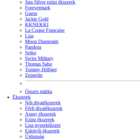
Juta Silver ezüst ékszerek
Forevermark
Guess
Jackie Gold
KKNEKKI
La Coque Francaise
Lisa
Moon Diamonds
Pandora
Seiko
Swiss Military
Thomas Sabo
Tommy Hilfiger
Zeppelin
Összes márka
Ékszerek
Női divatékszerek
Férfi divatékszerek
Arany ékszerek
Ezüst ékszerek
Lisa gyerekékszer
Esküvői ékszerek
Újdonság