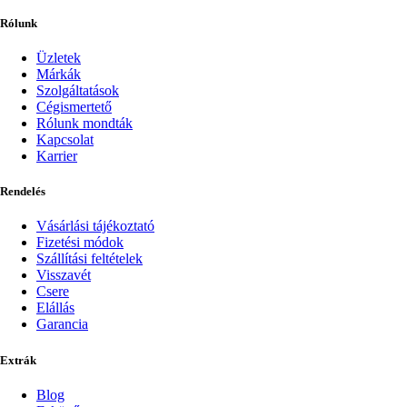
Rólunk
Üzletek
Márkák
Szolgáltatások
Cégismertető
Rólunk mondták
Kapcsolat
Karrier
Rendelés
Vásárlási tájékoztató
Fizetési módok
Szállítási feltételek
Visszavét
Csere
Elállás
Garancia
Extrák
Blog