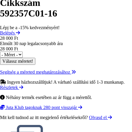
Cikkszám
592357C01-16
Lépj be a -15% kedvezményért!
Belépés
28 000 Ft
Elmúlt 30 nap legalacsonyabb ára
28 000 Ft
Méret
Segítség a méreted meghatározásához
Ingyen házhozszállítjuk! A várható szállítási idő 1-3 munkanap.
Részletek
Néhány termék esetében az ár függ a mérettől.
Juta Klub tagoknak 280 pont visszajár
Mit kell tudnod az itt megjelenő értékelésekről?
Olvasd el