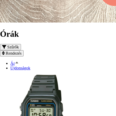
Órák
Szűrők
Rendezés
Csökkenő
Ár
rendezés
Újdonságok