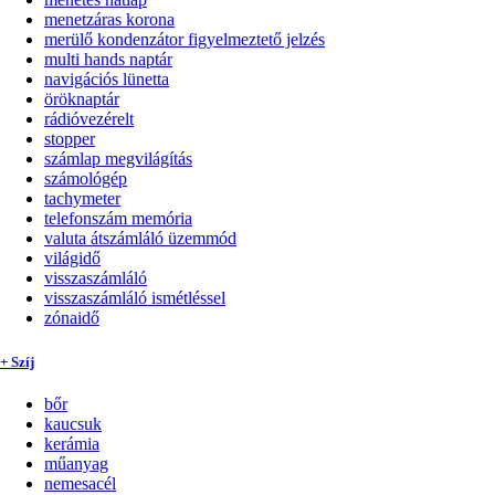
menetzáras korona
merülő kondenzátor figyelmeztető jelzés
multi hands naptár
navigációs lünetta
öröknaptár
rádióvezérelt
stopper
számlap megvilágítás
számológép
tachymeter
telefonszám memória
valuta átszámláló üzemmód
világidő
visszaszámláló
visszaszámláló ismétléssel
zónaidő
+ Szíj
bőr
kaucsuk
kerámia
műanyag
nemesacél