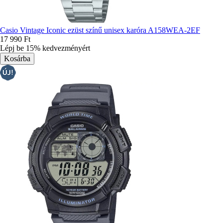
Casio Vintage Iconic ezüst színű unisex karóra A158WEA-2EF
17 990 Ft
Lépj be 15% kedvezményért