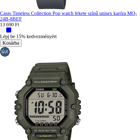
Casio Timeless Collection Pop watch fekete színű unisex karóra MQ-
24B-8BEF
13 690 Ft
További
színek:
Lépj be 15% kedvezményért