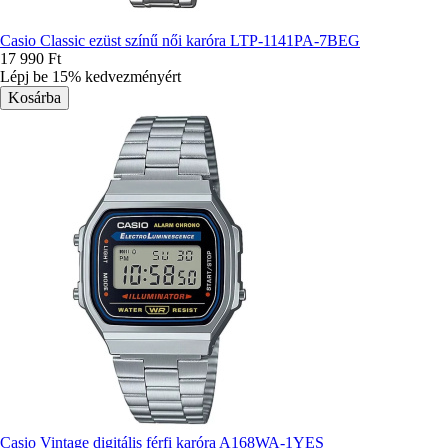
Casio Classic ezüst színű női karóra LTP-1141PA-7BEG
17 990 Ft
Lépj be 15% kedvezményért
Casio Vintage digitális férfi karóra A168WA-1YES