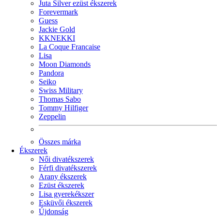
Juta Silver ezüst ékszerek
Forevermark
Guess
Jackie Gold
KKNEKKI
La Coque Francaise
Lisa
Moon Diamonds
Pandora
Seiko
Swiss Military
Thomas Sabo
Tommy Hilfiger
Zeppelin
Összes márka
Ékszerek
Női divatékszerek
Férfi divatékszerek
Arany ékszerek
Ezüst ékszerek
Lisa gyerekékszer
Esküvői ékszerek
Újdonság