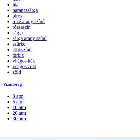
lila
narancssárga
piros
rozé arany színű
rózsaszín
sárga
sárga arany színű
szürke
többszínű
türkiz
világos kék
világos zöld
zöld
+ Vízállóság
3 atm
5 atm
10 atm
20 atm
30 atm