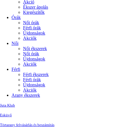
Akció
Ékszer ápolás
Kiegészítők
Órák
Női órák
Férfi órák
Újdonságok
Akciók
Női
Női ékszerek
Női órák
Újdonságok
Akciók
Férfi
Férfi ékszerek
Férfi órák
Újdonságok
Akciók
Arany ékszerek
Juta Klub
Esküvő
Törtarany felvásárlás és beszámítás