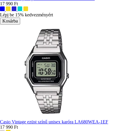
17 990 Ft
További
színek:
Lépj be 15% kedvezményért
Casio Vintage ezüst színű unisex karóra LA680WEA-1EF
17 990 Ft