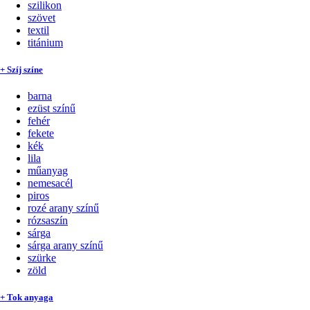
szilikon
szövet
textil
titánium
+ Szíj színe
barna
ezüst színű
fehér
fekete
kék
lila
műanyag
nemesacél
piros
rozé arany színű
rózsaszín
sárga
sárga arany színű
szürke
zöld
+ Tok anyaga