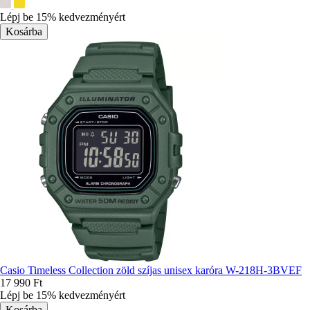
További
színek:
Lépj be 15% kedvezményért
Casio Timeless Collection zöld szíjas unisex karóra W-218H-3BVEF
17 990 Ft
Lépj be 15% kedvezményért