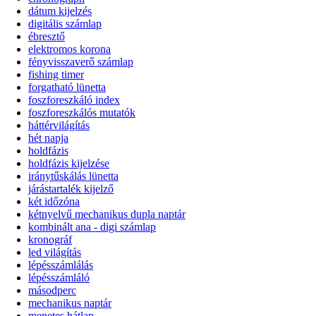
dátum kijelzés
digitális számlap
ébresztő
elektromos korona
fényvisszaverő számlap
fishing timer
forgatható lünetta
foszforeszkáló index
foszforeszkálós mutatók
háttérvilágítás
hét napja
holdfázis
holdfázis kijelzése
iránytűskálás lünetta
járástartalék kijelző
két időzóna
kétnyelvű mechanikus dupla naptár
kombinált ana - digi számlap
kronográf
led világítás
lépésszámlálás
lépésszámláló
másodperc
mechanikus naptár
menetes hátlap