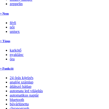
zeppelin
+ Nem
férfi
női
unisex
+ Típus
karkötő
nyaklánc
óra
+ Funkció
24 órás kijelzés
analóg számlap
átlátszó hátlap
automata led világítás
automatikus naptár
bluetooth
búvárlünetta
chronograph