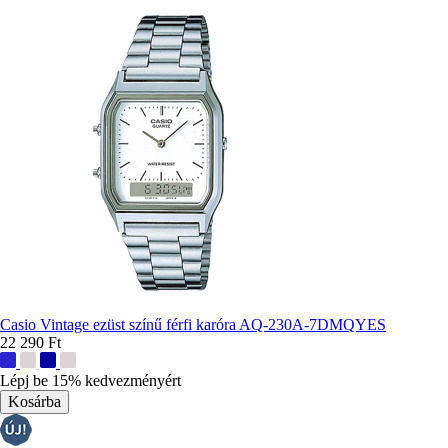
Casio Vintage ezüst színű férfi karóra AQ-230A-7DMQYES
22 290 Ft
További
színek:
Lépj be 15% kedvezményért