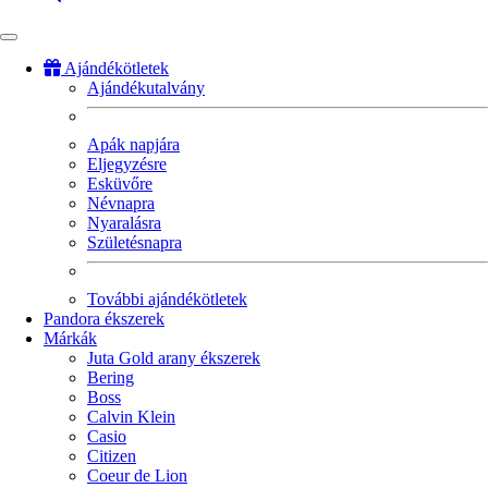
Ajándékötletek
Ajándékutalvány
Fő
navigáció
Apák napjára
Eljegyzésre
Esküvőre
Névnapra
Nyaralásra
Születésnapra
További ajándékötletek
Pandora ékszerek
Márkák
Juta Gold arany ékszerek
Bering
Boss
Calvin Klein
Casio
Citizen
Coeur de Lion