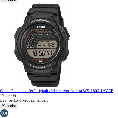
Casio Collection férfi digitális fekete színű karóra WS-1800-1AVEF
17 990 Ft
Lépj be 15% kedvezményért