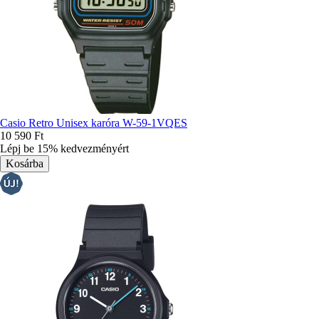
Casio Retro Unisex karóra W-59-1VQES
10 590 Ft
Lépj be 15% kedvezményért