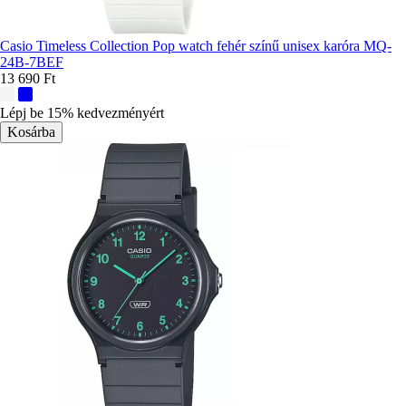
Casio Timeless Collection Pop watch fehér színű unisex karóra MQ-
24B-7BEF
13 690 Ft
További
színek:
Lépj be 15% kedvezményért