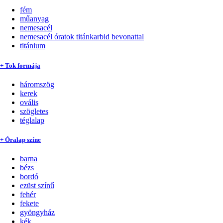
fém
műanyag
nemesacél
nemesacél óratok titánkarbid bevonattal
titánium
+ Tok formája
háromszög
kerek
ovális
szögletes
téglalap
+ Óralap színe
barna
bézs
bordó
ezüst színű
fehér
fekete
gyöngyház
kék