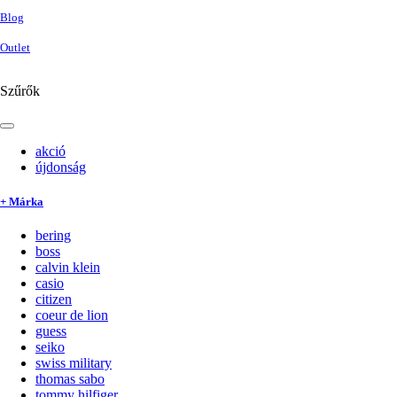
Blog
Outlet
Szűrők
akció
újdonság
+ Márka
bering
boss
calvin klein
casio
citizen
coeur de lion
guess
seiko
swiss military
thomas sabo
tommy hilfiger