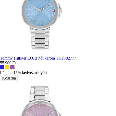
Tommy Hilfiger LORI női karóra TH1782777
55 900 Ft
További
színek:
Lépj be 15% kedvezményért