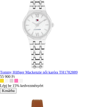
Tommy Hilfiger Mackenzie női karóra TH1782889
55 900 Ft
További
színek:
Lépj be 15% kedvezményért