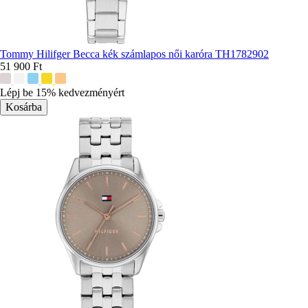
Tommy Hilifger Becca kék számlapos női karóra TH1782902
51 900 Ft
További
színek:
Lépj be 15% kedvezményért