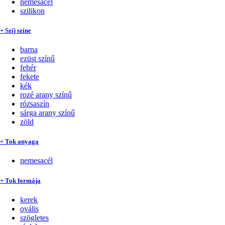
nemesacél
szilikon
+ Szíj színe
barna
ezüst színű
fehér
fekete
kék
rozé arany színű
rózsaszín
sárga arany színű
zöld
+ Tok anyaga
nemesacél
+ Tok formája
kerek
ovális
szögletes