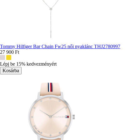
Tommy Hilfiger Bar Chain Fw25 női nyaklánc THJ2780997
27 900 Ft
További
színek:
Lépj be 15% kedvezményért