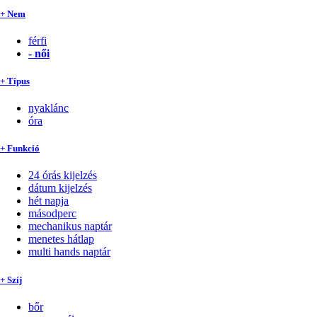
+ Nem
férfi
-
női
+ Típus
nyaklánc
óra
+ Funkció
24 órás kijelzés
dátum kijelzés
hét napja
másodperc
mechanikus naptár
menetes hátlap
multi hands naptár
+ Szíj
bőr