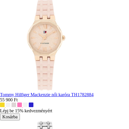
Tommy Hilfiger Mackenzie női karóra TH1782884
55 900 Ft
További
színek:
Lépj be 15% kedvezményért