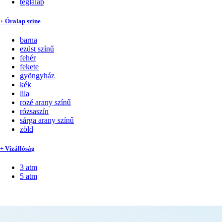
téglalap
+ Óralap színe
barna
ezüst színű
fehér
fekete
gyöngyház
kék
lila
rozé arany színű
rózsaszín
sárga arany színű
zöld
+ Vízállóság
3 atm
5 atm