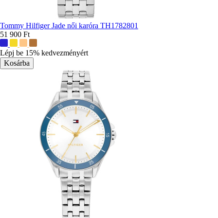
Tommy Hilfiger Jade női karóra TH1782801
51 900 Ft
További
színek:
Lépj be 15% kedvezményért