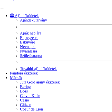
Ajándékötletek
Ajándékutalvány
Fő
navigáció
Apák napjára
Eljegyzésre
Esküvőre
Névnapra
Nyaralásra
Születésnapra
További ajándékötletek
Pandora ékszerek
Márkák
Juta Gold arany ékszerek
Bering
Boss
Calvin Klein
Casio
Citizen
Coeur de Lion