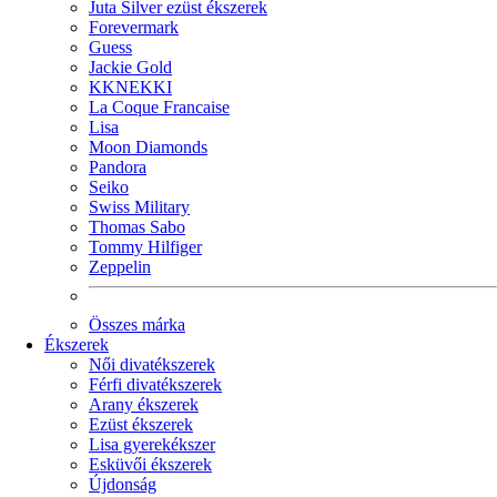
Juta Silver ezüst ékszerek
Forevermark
Guess
Jackie Gold
KKNEKKI
La Coque Francaise
Lisa
Moon Diamonds
Pandora
Seiko
Swiss Military
Thomas Sabo
Tommy Hilfiger
Zeppelin
Összes márka
Ékszerek
Női divatékszerek
Férfi divatékszerek
Arany ékszerek
Ezüst ékszerek
Lisa gyerekékszer
Esküvői ékszerek
Újdonság