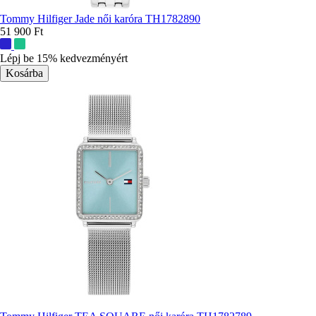
Tommy Hilfiger Jade női karóra TH1782890
51 900 Ft
További
színek:
Lépj be 15% kedvezményért