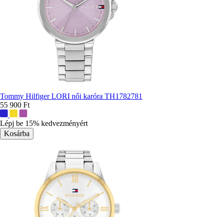
Tommy Hilfiger LORI női karóra TH1782781
55 900 Ft
További
színek:
Lépj be 15% kedvezményért