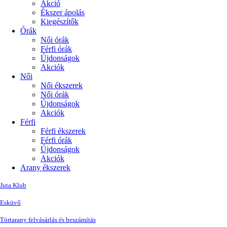
Akció
Ékszer ápolás
Kiegészítők
Órák
Női órák
Férfi órák
Újdonságok
Akciók
Női
Női ékszerek
Női órák
Újdonságok
Akciók
Férfi
Férfi ékszerek
Férfi órák
Újdonságok
Akciók
Arany ékszerek
Juta Klub
Esküvő
Törtarany felvásárlás és beszámítás