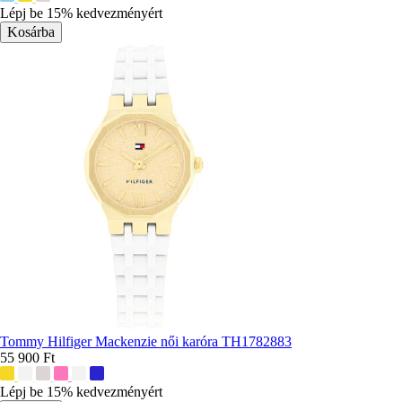
színek:
Lépj be 15% kedvezményért
Tommy Hilfiger Mackenzie női karóra TH1782883
55 900 Ft
További
színek:
Lépj be 15% kedvezményért