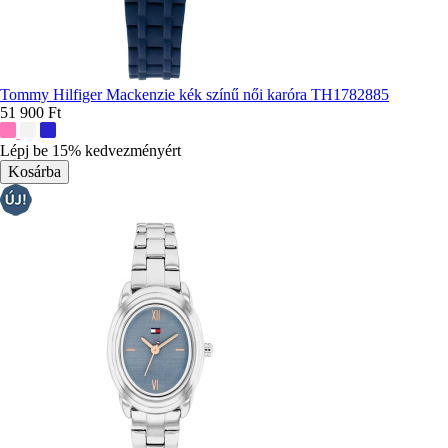
Tommy Hilfiger Mackenzie kék színű női karóra TH1782885
51 900 Ft
További
színek:
Lépj be 15% kedvezményért