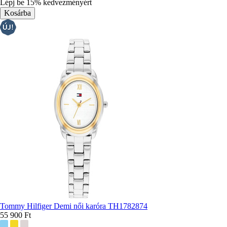
színek:
Lépj be 15% kedvezményért
Tommy Hilfiger Demi női karóra TH1782874
55 900 Ft
További