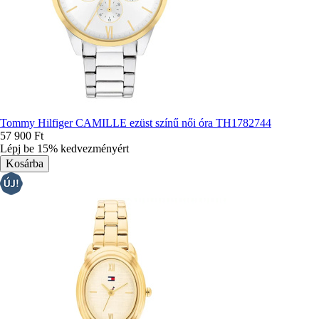
Tommy Hilfiger CAMILLE ezüst színű női óra TH1782744
57 900 Ft
Lépj be 15% kedvezményért