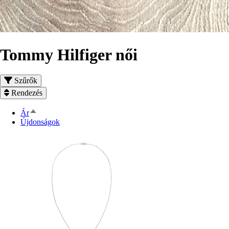
Tommy Hilfiger női
Szűrők
Rendezés
Csökkenő
Ár
rendezés
Újdonságok