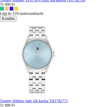
Tommy Hilfiger TEA SQUARE női karóra TH1782789
51 900 Ft
További
színek:
Lépj be 15% kedvezményért
Tommy Hilfiger Jade női karóra TH1782771
51 900 Ft