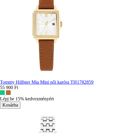
Tommy Hilfiger Mia Mini női karóra TH1782859
55 900 Ft
További
színek:
Lépj be 15% kedvezményért