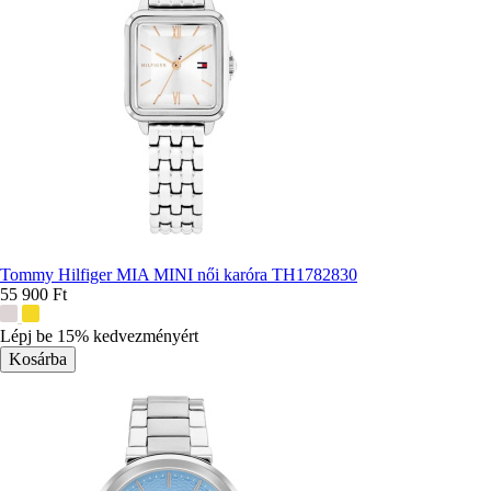
Tommy Hilfiger MIA MINI női karóra TH1782830
55 900 Ft
További
színek:
Lépj be 15% kedvezményért