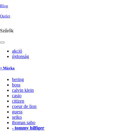
Blog
Outlet
Szűrők
akció
újdonság
+ Márka
bering
boss
calvin klein
casio
citizen
coeur de lion
guess
seiko
thomas sabo
-
tommy hilfiger