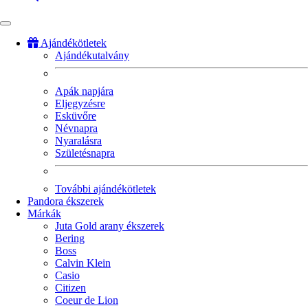
Ajándékötletek
Ajándékutalvány
Fő
navigáció
Apák napjára
Eljegyzésre
Esküvőre
Névnapra
Nyaralásra
Születésnapra
További ajándékötletek
Pandora ékszerek
Márkák
Juta Gold arany ékszerek
Bering
Boss
Calvin Klein
Casio
Citizen
Coeur de Lion