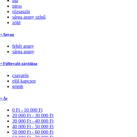
lila
piros
rózsaszín
sárga arany színű
zöld
+ Anyag
fehér arany
sárga arany
+ Fülbevaló záródása
csavarós
elöl kapcsos
gömb
+ Ár
0 Ft - 10 000 Ft
20 000 Ft - 30 000 Ft
30 000 Ft - 40 000 Ft
40 000 Ft - 50 000 Ft
50 000 Ft - 60 000 Ft