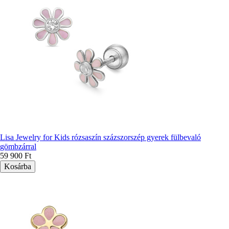
Lisa Jewelry for Kids rózsaszín százszorszép gyerek fülbevaló
gömbzárral
59 900 Ft