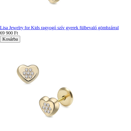
Lisa Jewelry for Kids ragyogó szív gyerek fülbevaló gömbzárral
69 900 Ft