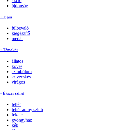
akció
újdonság
+ Típus
fülbevaló
kiegészítő
medál
+ Témakör
állatos
köves
szimbólum
szivecskés
virágos
+ Ékszer színei
fehér
fehér arany színű
fekete
gyöngyház
kék