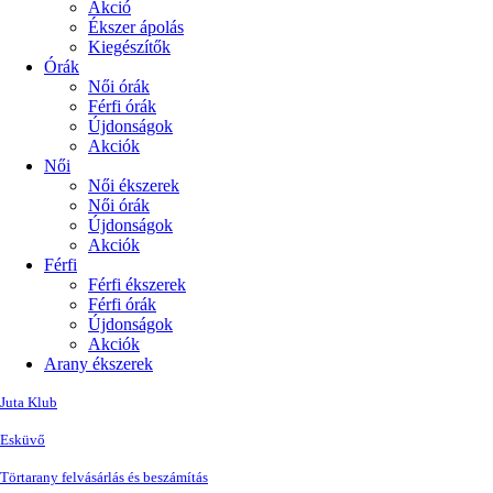
Akció
Ékszer ápolás
Kiegészítők
Órák
Női órák
Férfi órák
Újdonságok
Akciók
Női
Női ékszerek
Női órák
Újdonságok
Akciók
Férfi
Férfi ékszerek
Férfi órák
Újdonságok
Akciók
Arany ékszerek
Juta Klub
Esküvő
Törtarany felvásárlás és beszámítás