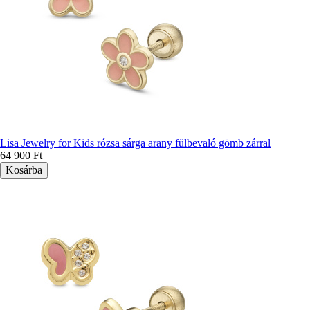
Lisa Jewelry for Kids rózsa sárga arany fülbevaló gömb zárral
64 900 Ft