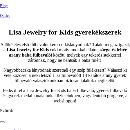
Blog
Outlet
Lisa Jewelry for Kids gyerekékszerek
A tökéletes első fülbevalót keresed kislányodnak? Találd meg az igazit,
a
Lisa Jewelry for Kids
cuki motívumokkal ellátott
sárga és fehér
arany baba fülbevaló
i között, melyek egy tekerős stekkerrel
záródnak, hogy ne bántsák a baba fülét!
Nagyobbacska lányodnak szeretnél egy szép fülékszert? Válaszd ki
vele közösen a neki tetsző Lisa fülbevalót! 14 karátos arany gyerek
fülbevaló választékunkban biztosan találtok megfelelőt.
Fedezd fel a Lisa Jewelry for Kids baba fülbevaló, gyerek fülbevaló
és gyerek medál kínálatunkat üzleteinkben, vagy lentebb görgetve, a
webshopon!
Szűrők