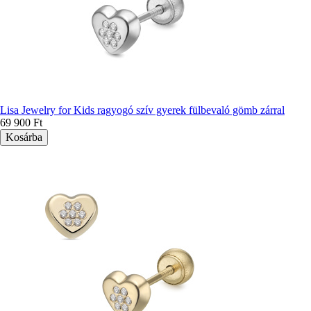
Lisa Jewelry for Kids ragyogó szív gyerek fülbevaló gömb zárral
69 900 Ft