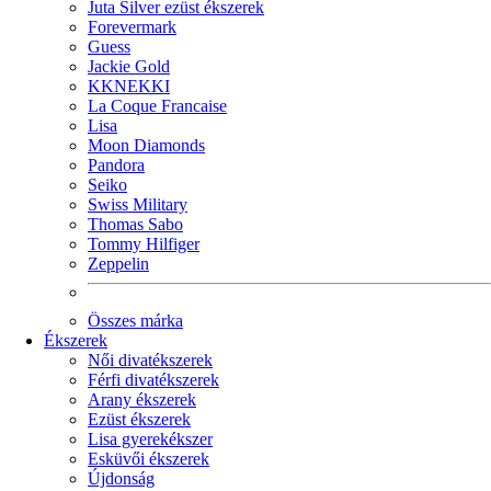
Juta Silver ezüst ékszerek
Forevermark
Guess
Jackie Gold
KKNEKKI
La Coque Francaise
Lisa
Moon Diamonds
Pandora
Seiko
Swiss Military
Thomas Sabo
Tommy Hilfiger
Zeppelin
Összes márka
Ékszerek
Női divatékszerek
Férfi divatékszerek
Arany ékszerek
Ezüst ékszerek
Lisa gyerekékszer
Esküvői ékszerek
Újdonság