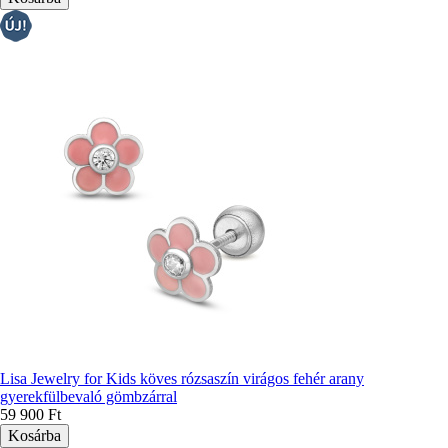
Lisa Jewelry for Kids köves rózsaszín virágos fehér arany
gyerekfülbevaló gömbzárral
59 900 Ft