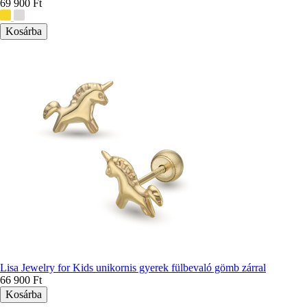
69 900 Ft
További
színek:
Lisa Jewelry for Kids unikornis gyerek fülbevaló gömb zárral
66 900 Ft