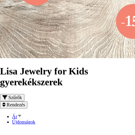
Lisa Jewelry for Kids
gyerekékszerek
Szűrők
Rendezés
Növekvő
Ár
rendezés
Újdonságok