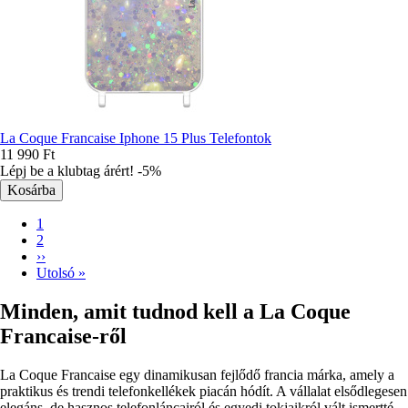
La Coque Francaise Iphone 15 Plus Telefontok
11 990 Ft
Lépj be a klubtag árért! -5%
Jelenlegi
1
oldal
Oldal
2
Oldalszámozás
Következő
››
oldal
Utolsó
Utolsó »
oldal
Minden, amit tudnod kell a La Coque
Francaise-ről
La Coque Francaise egy dinamikusan fejlődő francia márka, amely a
praktikus és trendi telefonkellékek piacán hódít. A vállalat elsődlegesen
elegáns, de hasznos telefonláncairól és egyedi tokjaikról vált ismertté,