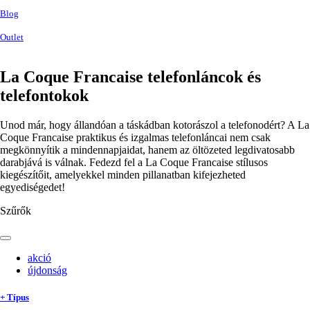
Blog
Outlet
La Coque Francaise telefonláncok és
telefontokok
Unod már, hogy állandóan a táskádban kotorászol a telefonodért? A La
Coque Francaise praktikus és izgalmas telefonláncai nem csak
megkönnyítik a mindennapjaidat, hanem az öltözeted legdivatosabb
darabjává is válnak. Fedezd fel a La Coque Francaise stílusos
kiegészítőit, amelyekkel minden pillanatban kifejezheted
egyediségedet!
Szűrők
akció
újdonság
+ Típus