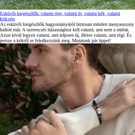
Esküvői kiegészítők: valami régi, valami új, valami kék, valami
kölcsön
Az esküvői kiegészítők hagyományáról biztosan minden menyasszony
hallott már. A szerencsés házassághoz kell valami, ami nem a miénk.
Azon kívül legyen valami, ami teljesen új, illetve valami, ami régi. És
persze a kékről se feledkezzünk meg. Mutatunk pár tippet!