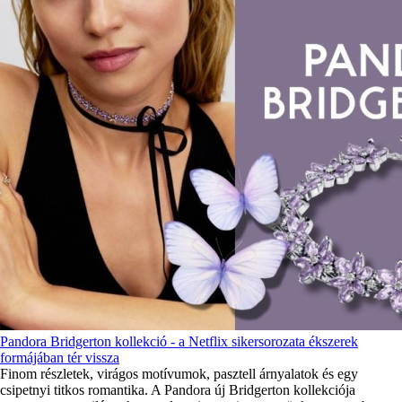
Pandora Bridgerton kollekció - a Netflix sikersorozata ékszerek
formájában tér vissza
Finom részletek, virágos motívumok, pasztell árnyalatok és egy
csipetnyi titkos romantika. A Pandora új Bridgerton kollekciója