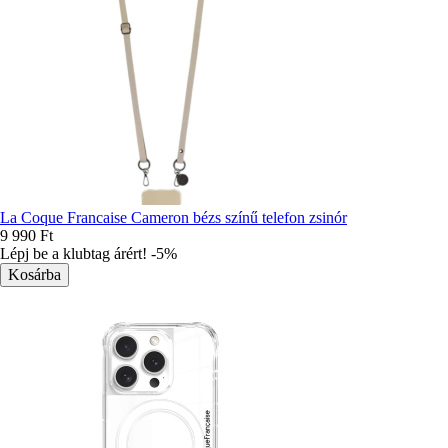
La Coque Francaise Cameron bézs színű telefon zsinór
9 990 Ft
Lépj be a klubtag árért! -5%