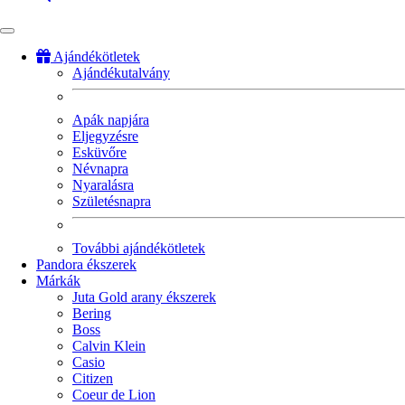
Ajándékötletek
Ajándékutalvány
Fő
navigáció
Apák napjára
Eljegyzésre
Esküvőre
Névnapra
Nyaralásra
Születésnapra
További ajándékötletek
Pandora ékszerek
Márkák
Juta Gold arany ékszerek
Bering
Boss
Calvin Klein
Casio
Citizen
Coeur de Lion