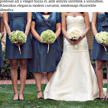
pontosan azt a világot hozza el, amit annyira szeretünk a sorozatban.
Klasszikus elegancia modern csavarral, mindennapi ékszerekbe
álmodva.