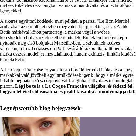
melyek tökéletes összhangban vannak a mai divattal és a technológiai
igényekkel.
A sikeres együttműködések, mint például a párizsi "Le Bon Marché"
áruházban az elmúlt két évben megvalósított projektek, és az Antik
Batik márkával kötött partnerség, a márkát végül a webes
kereskedelemből az üzleti életbe repítették. Ennek eredményeképp
nyitották meg első boltjukat Marseille-ben, a szívüknek kedves
városban, a Les Terrasses du Port bevásárlóközpontban. Itt nemcsak a
márka összes modelljét megtalálhatod, hanem exkluzív, limitált kiadású
termékeket is.
A La Coque Francaise folyamatosan bővülő termékkínálata és a nagy
márkákkal való jövőbeli együttműködések ígérik, hogy a márka egyre
inkább meghatározó szereplővé válik a globális divat- és technológiai
piacon.
Lépj be te is a La Coque Francaise világába, és fedezd fel,
hogyan teheted stílusosabbá és praktikusabbá a mindennapjaidat!
Legnépszerűbb blog bejegyzések