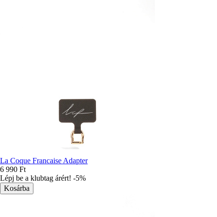
La Coque Francaise Adapter
6 990 Ft
Lépj be a klubtag árért! -5%