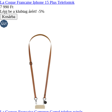
La Coque Francaise Iphone 15 Plus Telefontok
7 990 Ft
Lépj be a klubtag árért! -5%
La Coques Francaise Cameron Camel telefon zsinór