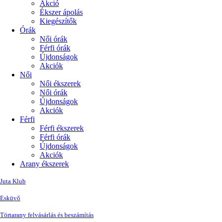
Akció
Ékszer ápolás
Kiegészítők
Órák
Női órák
Férfi órák
Újdonságok
Akciók
Női
Női ékszerek
Női órák
Újdonságok
Akciók
Férfi
Férfi ékszerek
Férfi órák
Újdonságok
Akciók
Arany ékszerek
Juta Klub
Esküvő
Törtarany felvásárlás és beszámítás