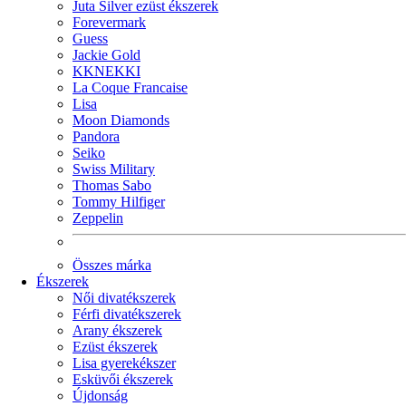
Juta Silver ezüst ékszerek
Forevermark
Guess
Jackie Gold
KKNEKKI
La Coque Francaise
Lisa
Moon Diamonds
Pandora
Seiko
Swiss Military
Thomas Sabo
Tommy Hilfiger
Zeppelin
Összes márka
Ékszerek
Női divatékszerek
Férfi divatékszerek
Arany ékszerek
Ezüst ékszerek
Lisa gyerekékszer
Esküvői ékszerek
Újdonság