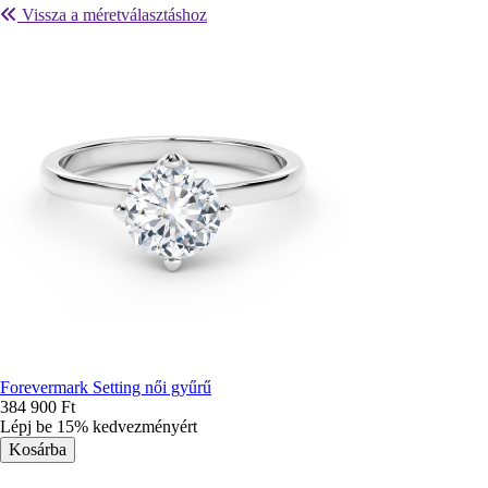
Vissza a méretválasztáshoz
Forevermark Setting női gyűrű
384 900 Ft
Lépj be 15% kedvezményért