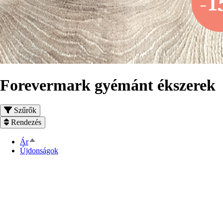
Forevermark gyémánt ékszerek
Szűrők
Rendezés
Csökkenő
Ár
rendezés
Újdonságok