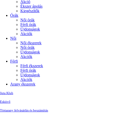
Akció
Ékszer ápolás
Kiegészítők
Órák
Női órák
Férfi órák
Újdonságok
Akciók
Női
Női ékszerek
Női órák
Újdonságok
Akciók
Férfi
Férfi ékszerek
Férfi órák
Újdonságok
Akciók
Arany ékszerek
Juta Klub
Esküvő
Törtarany felvásárlás és beszámítás