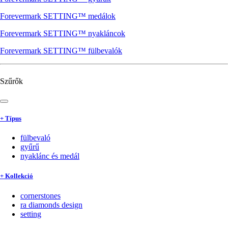
Forevermark SETTING™ medálok
Forevermark SETTING™ nyakláncok
Forevermark SETTING™ fülbevalók
Szűrők
+ Típus
fülbevaló
gyűrű
nyaklánc és medál
+ Kollekció
cornerstones
ra diamonds design
setting