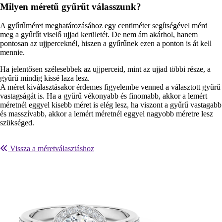
Milyen méretű gyűrűt válasszunk?
A gyűrűméret meghatározásához egy centiméter segítségével mérd
meg a gyűrűt viselő ujjad kerületét. De nem ám akárhol, hanem
pontosan az ujjperceknél, hiszen a gyűrűnek ezen a ponton is át kell
mennie.
Ha jelentősen szélesebbek az ujjperceid, mint az ujjad többi része, a
gyűrű mindig kissé laza lesz.
A méret kiválasztásakor érdemes figyelembe venned a választott gyűrű
vastagságát is. Ha a gyűrű vékonyabb és finomabb, akkor a lemért
méretnél eggyel kisebb méret is elég lesz, ha viszont a gyűrű vastagabb
és masszívabb, akkor a lemért méretnél eggyel nagyobb méretre lesz
szükséged.
Vissza a méretválasztáshoz