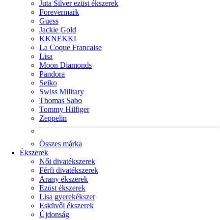
Juta Silver ezüst ékszerek
Forevermark
Guess
Jackie Gold
KKNEKKI
La Coque Francaise
Lisa
Moon Diamonds
Pandora
Seiko
Swiss Military
Thomas Sabo
Tommy Hilfiger
Zeppelin
Összes márka
Ékszerek
Női divatékszerek
Férfi divatékszerek
Arany ékszerek
Ezüst ékszerek
Lisa gyerekékszer
Esküvői ékszerek
Újdonság