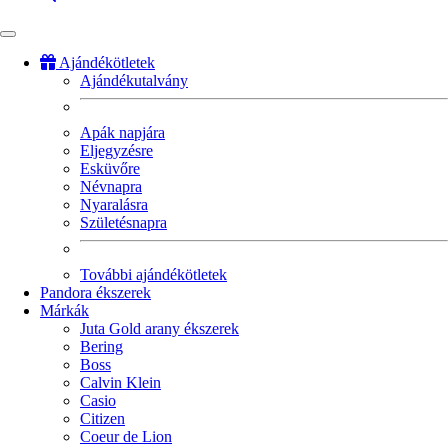
Ajándékötletek
Ajándékutalvány
Fő
navigáció
Apák napjára
Eljegyzésre
Esküvőre
Névnapra
Nyaralásra
Születésnapra
További ajándékötletek
Pandora ékszerek
Márkák
Juta Gold arany ékszerek
Bering
Boss
Calvin Klein
Casio
Citizen
Coeur de Lion