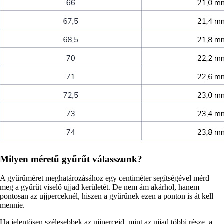
Milyen méretű gyűrűt válasszunk?
A gyűrűméret meghatározásához egy centiméter segítségével mérd
meg a gyűrűt viselő ujjad kerületét. De nem ám akárhol, hanem
pontosan az ujjperceknél, hiszen a gyűrűnek ezen a ponton is át kell
mennie.
Ha jelentősen szélesebbek az ujjperceid, mint az ujjad többi része, a