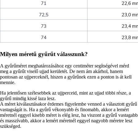
Milyen méretű gyűrűt válasszunk?
A gyűrűméret meghatározásához egy centiméter segítségével mérd
meg a gyűrűt viselő ujjad kerületét. De nem ám akárhol, hanem
pontosan az ujjperceknél, hiszen a gyűrűnek ezen a ponton is át kell
mennie.
Ha jelentősen szélesebbek az ujjperceid, mint az ujjad többi része, a
gyűrű mindig kissé laza lesz.
A méret kiválasztásakor érdemes figyelembe venned a választott gyűrű
vastagságát is. Ha a gyűrű vékonyabb és finomabb, akkor a lemért
méretnél eggyel kisebb méret is elég lesz, ha viszont a gyűrű vastagabb
és masszívabb, akkor a lemért méretnél eggyel nagyobb méretre lesz
szükséged.