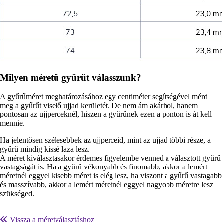
Milyen méretű gyűrűt válasszunk?
A gyűrűméret meghatározásához egy centiméter segítségével mérd
meg a gyűrűt viselő ujjad kerületét. De nem ám akárhol, hanem
pontosan az ujjperceknél, hiszen a gyűrűnek ezen a ponton is át kell
mennie.
Ha jelentősen szélesebbek az ujjperceid, mint az ujjad többi része, a
gyűrű mindig kissé laza lesz.
A méret kiválasztásakor érdemes figyelembe venned a választott gyűrű
vastagságát is. Ha a gyűrű vékonyabb és finomabb, akkor a lemért
méretnél eggyel kisebb méret is elég lesz, ha viszont a gyűrű vastagabb
és masszívabb, akkor a lemért méretnél eggyel nagyobb méretre lesz
szükséged.
Vissza a méretválasztáshoz