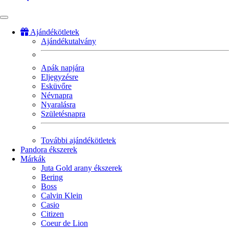
Ajándékötletek
Ajándékutalvány
Fő
navigáció
Apák napjára
Eljegyzésre
Esküvőre
Névnapra
Nyaralásra
Születésnapra
További ajándékötletek
Pandora ékszerek
Márkák
Juta Gold arany ékszerek
Bering
Boss
Calvin Klein
Casio
Citizen
Coeur de Lion