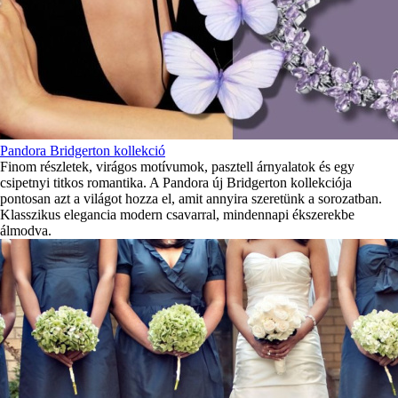
Pandora Bridgerton kollekció
Finom részletek, virágos motívumok, pasztell árnyalatok és egy
csipetnyi titkos romantika. A Pandora új Bridgerton kollekciója
pontosan azt a világot hozza el, amit annyira szeretünk a sorozatban.
Klasszikus elegancia modern csavarral, mindennapi ékszerekbe
álmodva.