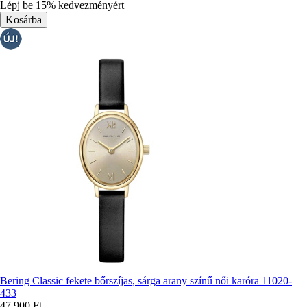
színek:
Lépj be 15% kedvezményért
Bering Classic fekete bőrszíjas, sárga arany színű női karóra 11020-
433
47 900 Ft