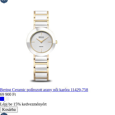
Bering Ceramic polírozott arany női karóra 11429-758
69 900 Ft
További
színek:
Lépj be 15% kedvezményért