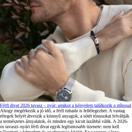
Férfi divat 2026 tavasz – nyár: amikor a kényelem találkozik a stílussal
Ahogy megérkezik a jó idő, a férfi ruhatár is fellélegezhet. A vastag
rétegek helyét átveszik a könnyű anyagok, a sötét tónusokat felváltják
a természetes árnyalatok, és minden egy kicsit lazábbá válik. A 2026-
os tavaszi–nyári férfi divat egyik legfontosabb üzenete: nem kell
választani a kényelem és az elegancia között. Ez a szezon a laza