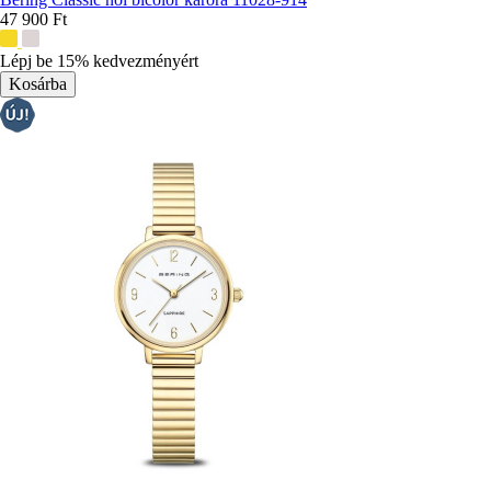
47 900 Ft
További
színek:
Lépj be 15% kedvezményért