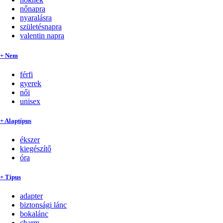
nőnapra
nyaralásra
születésnapra
valentin napra
+ Nem
férfi
gyerek
női
unisex
+ Alaptípus
ékszer
kiegészítő
óra
+ Típus
adapter
biztonsági lánc
bokalánc
charm