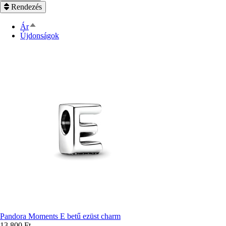
Rendezés
Csökkenő
Ár
rendezés
Újdonságok
Pandora Moments E betű ezüst charm
13 800 Ft