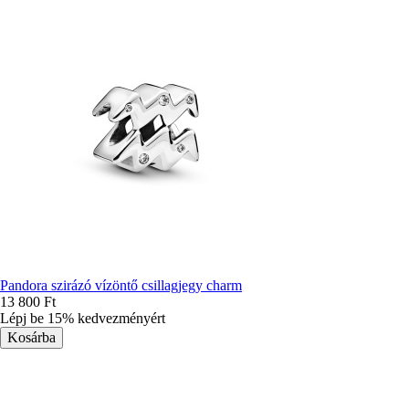
Pandora szirázó vízöntő csillagjegy charm
13 800 Ft
Lépj be 15% kedvezményért