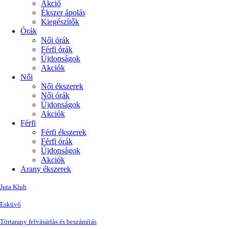
Akció
Ékszer ápolás
Kiegészítők
Órák
Női órák
Férfi órák
Újdonságok
Akciók
Női
Női ékszerek
Női órák
Újdonságok
Akciók
Férfi
Férfi ékszerek
Férfi órák
Újdonságok
Akciók
Arany ékszerek
Juta Klub
Esküvő
Törtarany felvásárlás és beszámítás