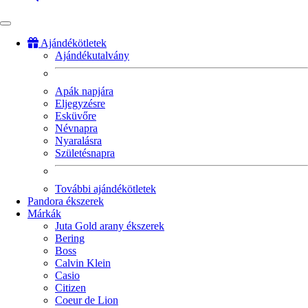
Ajándékötletek
Ajándékutalvány
Fő
navigáció
Apák napjára
Eljegyzésre
Esküvőre
Névnapra
Nyaralásra
Születésnapra
További ajándékötletek
Pandora ékszerek
Márkák
Juta Gold arany ékszerek
Bering
Boss
Calvin Klein
Casio
Citizen
Coeur de Lion