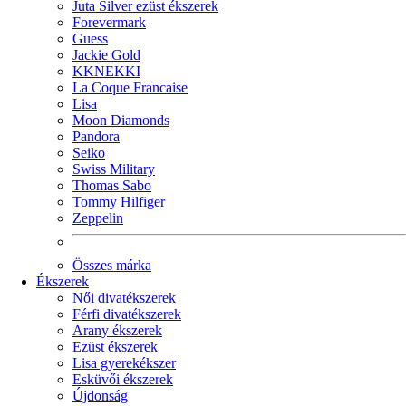
Juta Silver ezüst ékszerek
Forevermark
Guess
Jackie Gold
KKNEKKI
La Coque Francaise
Lisa
Moon Diamonds
Pandora
Seiko
Swiss Military
Thomas Sabo
Tommy Hilfiger
Zeppelin
Összes márka
Ékszerek
Női divatékszerek
Férfi divatékszerek
Arany ékszerek
Ezüst ékszerek
Lisa gyerekékszer
Esküvői ékszerek
Újdonság