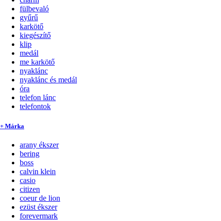
fülbevaló
gyűrű
karkötő
kiegészítő
klip
medál
me karkötő
nyaklánc
nyaklánc és medál
óra
telefon lánc
telefontok
+ Márka
arany ékszer
bering
boss
calvin klein
casio
citizen
coeur de lion
ezüst ékszer
forevermark