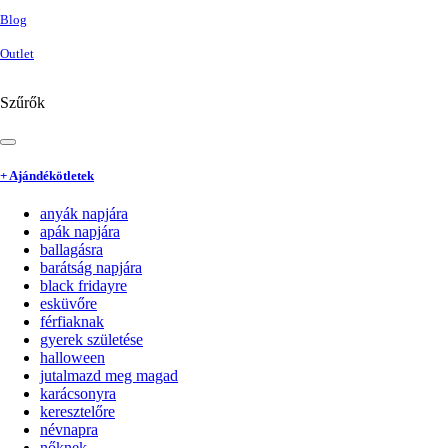
Blog
Outlet
Szűrők
+ Ajándékötletek
anyák napjára
apák napjára
ballagásra
barátság napjára
black fridayre
esküvőre
férfiaknak
gyerek születése
halloween
jutalmazd meg magad
karácsonyra
keresztelőre
névnapra
nőknek