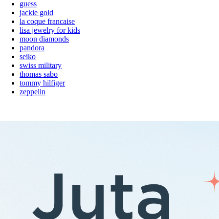
guess
jackie gold
la coque francaise
lisa jewelry for kids
moon diamonds
pandora
seiko
swiss military
thomas sabo
tommy hilfiger
zeppelin