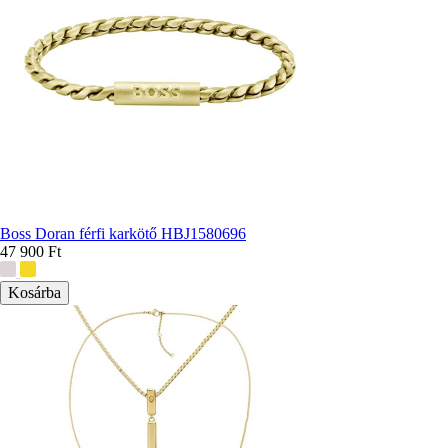
Boss Doran férfi karkötő HBJ1580696
47 900 Ft
További
színek: