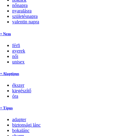
nőnapra
nyaralásra
születésnapra
valentin napra
+ Nem
férfi
gyerek
női
unisex
+ Alaptípus
ékszer
kiegészítő
óra
+ Típus
adapter
biztonsági lánc
bokalánc
charm