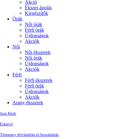
Akció
Ékszer ápolás
Kiegészítők
Órák
Női órák
Férfi órák
Újdonságok
Akciók
Női
Női ékszerek
Női órák
Újdonságok
Akciók
Férfi
Férfi ékszerek
Férfi órák
Újdonságok
Akciók
Arany ékszerek
Juta Klub
Esküvő
Törtarany felvásárlás és beszámítás