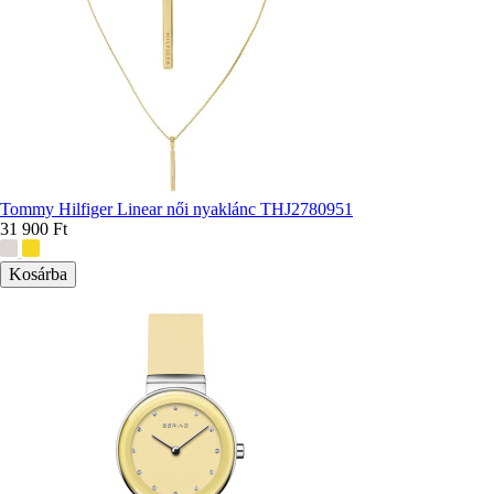
Tommy Hilfiger Linear női nyaklánc THJ2780951
31 900 Ft
További
színek: