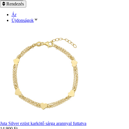
Rendezés
Ár
Növekvő
Újdonságok
rendezés
Juta Silver ezüst karkötő sárga arannyal futtatva
14 900 Ft