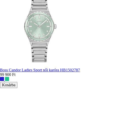
Boss Candor Ladies Sport női karóra HB1502787
99 900 Ft
További
színek: