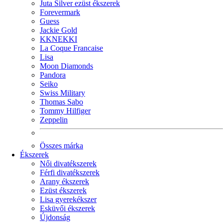
Juta Silver ezüst ékszerek
Forevermark
Guess
Jackie Gold
KKNEKKI
La Coque Francaise
Lisa
Moon Diamonds
Pandora
Seiko
Swiss Military
Thomas Sabo
Tommy Hilfiger
Zeppelin
Összes márka
Ékszerek
Női divatékszerek
Férfi divatékszerek
Arany ékszerek
Ezüst ékszerek
Lisa gyerekékszer
Esküvői ékszerek
Újdonság