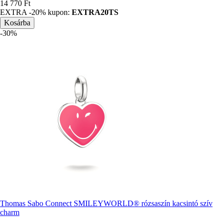
Ár
14 770 Ft
EXTRA -20% kupon:
EXTRA20TS
-30%
Thomas Sabo Connect SMILEYWORLD® rózsaszín kacsintó szív
charm