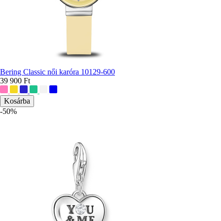
Bering Classic női karóra 10129-600
39 900 Ft
További
színek:
-50%