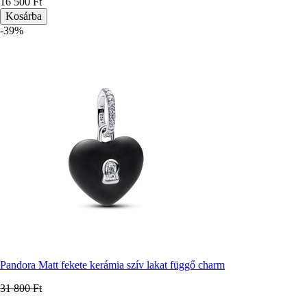
Ár
16 500 Ft
-39%
Pandora Matt fekete kerámia szív lakat függő charm
31 800 Ft