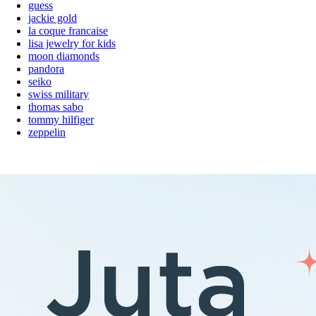
guess
jackie gold
la coque francaise
lisa jewelry for kids
moon diamonds
pandora
seiko
swiss military
thomas sabo
tommy hilfiger
zeppelin