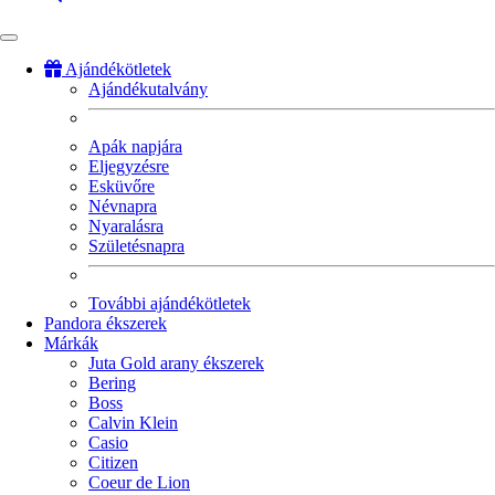
Ajándékötletek
Ajándékutalvány
Fő
navigáció
Apák napjára
Eljegyzésre
Esküvőre
Névnapra
Nyaralásra
Születésnapra
További ajándékötletek
Pandora ékszerek
Márkák
Juta Gold arany ékszerek
Bering
Boss
Calvin Klein
Casio
Citizen
Coeur de Lion