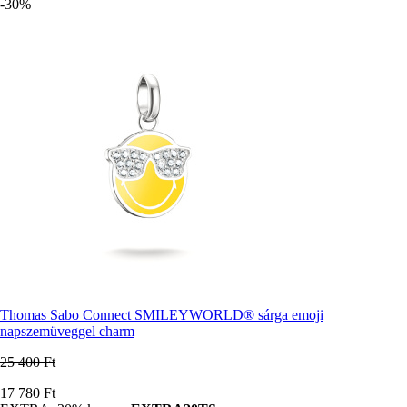
-30%
Thomas Sabo Connect SMILEYWORLD® sárga emoji
napszemüveggel charm
25 400 Ft
Ár
17 780 Ft