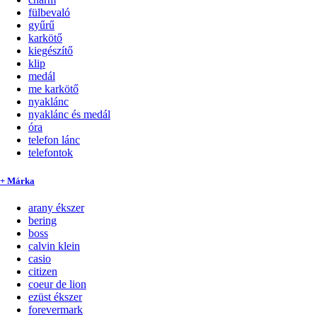
fülbevaló
gyűrű
karkötő
kiegészítő
klip
medál
me karkötő
nyaklánc
nyaklánc és medál
óra
telefon lánc
telefontok
+ Márka
arany ékszer
bering
boss
calvin klein
casio
citizen
coeur de lion
ezüst ékszer
forevermark