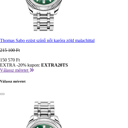
Thomas Sabo ezüst színű női karóra zöld malachittal
215 100 Ft
Ár
150 570 Ft
EXTRA -20% kupon:
EXTRA20TS
Válassz méretet
Válassz méretet