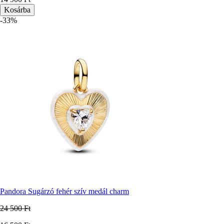
-33%
Pandora Sugárzó fehér szív medál charm
24 500 Ft