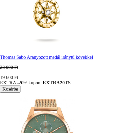
Thomas Sabo Aranyozott medál iránytű kövekkel
28 000 Ft
Ár
19 600 Ft
EXTRA -20% kupon:
EXTRA20TS