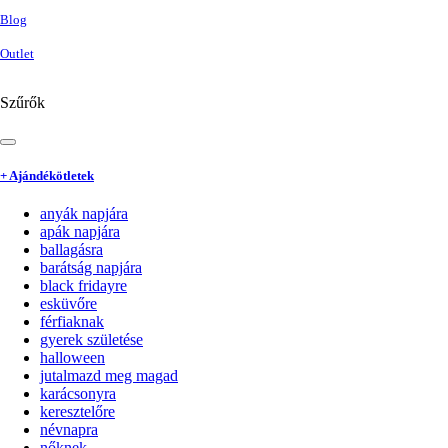
Blog
Outlet
Szűrők
+ Ajándékötletek
anyák napjára
apák napjára
ballagásra
barátság napjára
black fridayre
esküvőre
férfiaknak
gyerek születése
halloween
jutalmazd meg magad
karácsonyra
keresztelőre
névnapra
nőknek