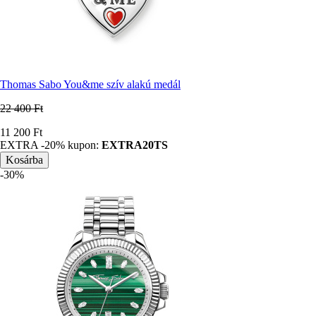
Thomas Sabo You&me szív alakú medál
22 400 Ft
Ár
11 200 Ft
EXTRA -20% kupon:
EXTRA20TS
-30%