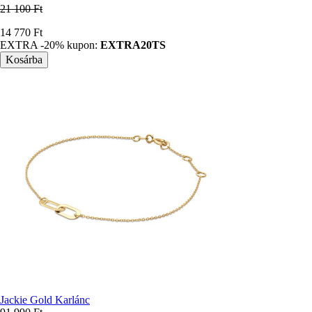
21 100 Ft
Ár
14 770 Ft
EXTRA -20% kupon:
EXTRA20TS
Jackie Gold Karlánc