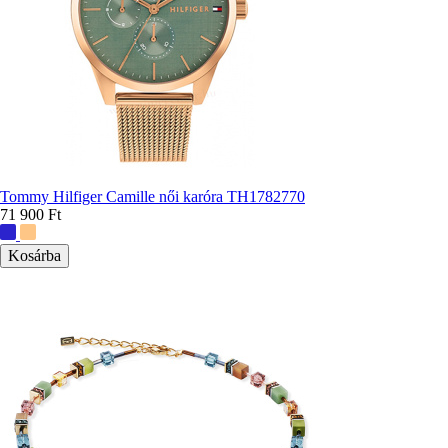
Tommy Hilfiger Camille női karóra TH1782770
71 900 Ft
További
színek: