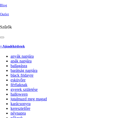
Blog
Outlet
Szűrők
+ Ajándékötletek
anyák napjára
apák napjára
ballagásra
barátság napjára
black fridayre
esküvőre
férfiaknak
gyerek születése
halloween
jutalmazd meg magad
karácsonyra
keresztelőre
névnapra
nőknek