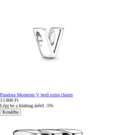
Pandora Moments V betű ezüst charm
13 800 Ft
Lépj be a klubtag árért! -5%