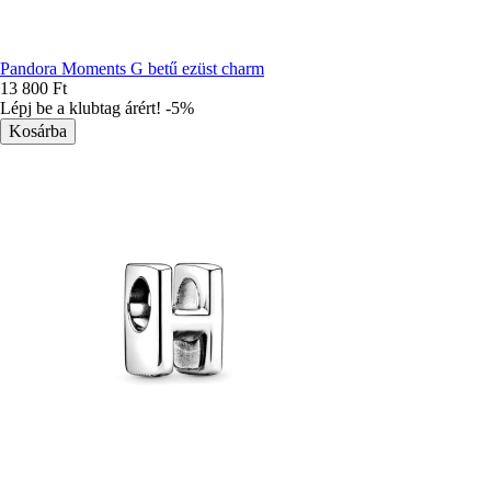
Pandora Moments G betű ezüst charm
13 800 Ft
Lépj be a klubtag árért! -5%