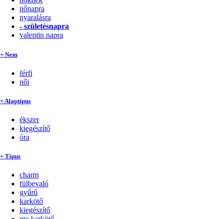
nőnapra
nyaralásra
-
születésnapra
valentin napra
+ Nem
férfi
női
+ Alaptípus
ékszer
kiegészítő
óra
+ Típus
charm
fülbevaló
gyűrű
karkötő
kiegészítő
me karkötő