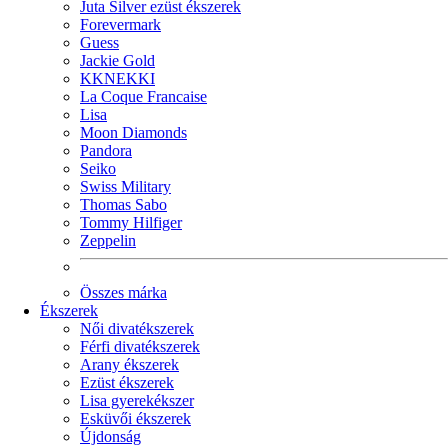
Juta Silver ezüst ékszerek
Forevermark
Guess
Jackie Gold
KKNEKKI
La Coque Francaise
Lisa
Moon Diamonds
Pandora
Seiko
Swiss Military
Thomas Sabo
Tommy Hilfiger
Zeppelin
Összes márka
Ékszerek
Női divatékszerek
Férfi divatékszerek
Arany ékszerek
Ezüst ékszerek
Lisa gyerekékszer
Esküvői ékszerek
Újdonság