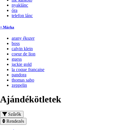
nyaklánc
óra
telefon lánc
+ Márka
arany ékszer
boss
calvin klein
coeur de lion
guess
jackie gold
la coque francaise
pandora
thomas sabo
zeppelin
Ajándékötletek
Szűrők
Rendezés