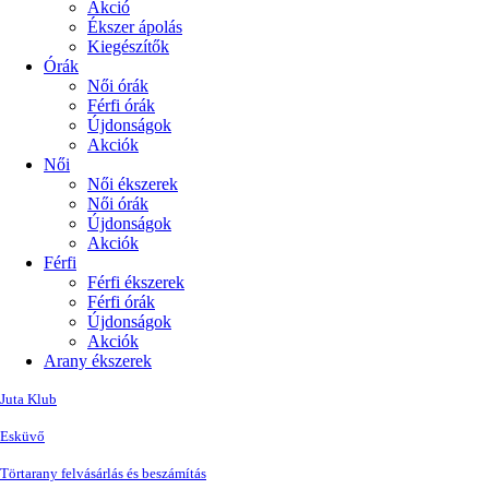
Akció
Ékszer ápolás
Kiegészítők
Órák
Női órák
Férfi órák
Újdonságok
Akciók
Női
Női ékszerek
Női órák
Újdonságok
Akciók
Férfi
Férfi ékszerek
Férfi órák
Újdonságok
Akciók
Arany ékszerek
Juta Klub
Esküvő
Törtarany felvásárlás és beszámítás