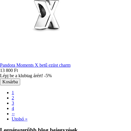
Pandora Moments X betű ezüst charm
13 800 Ft
Lépj be a klubtag árért! -5%
Jelenlegi
1
oldal
Oldal
2
Oldalszámozás
Oldal
3
Oldal
4
Következő
››
oldal
Utolsó
Utolsó »
oldal
Legnépszerűbb blog bejegyzések