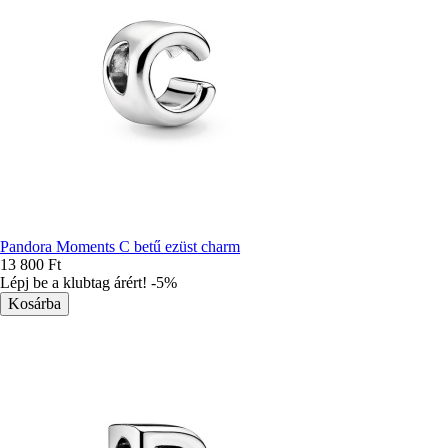
Pandora Moments C betű ezüst charm
13 800 Ft
Lépj be a klubtag árért! -5%