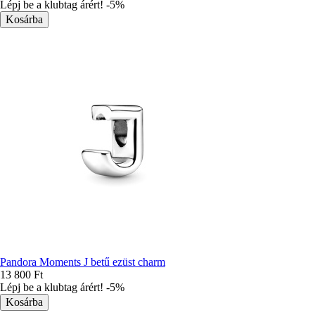
Lépj be a klubtag árért! -5%
Pandora Moments J betű ezüst charm
13 800 Ft
Lépj be a klubtag árért! -5%