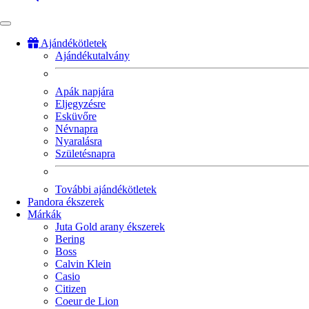
Ajándékötletek
Ajándékutalvány
Fő
navigáció
Apák napjára
Eljegyzésre
Esküvőre
Névnapra
Nyaralásra
Születésnapra
További ajándékötletek
Pandora ékszerek
Márkák
Juta Gold arany ékszerek
Bering
Boss
Calvin Klein
Casio
Citizen
Coeur de Lion