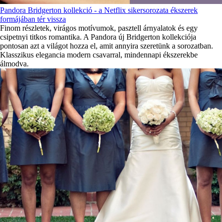
Pandora Bridgerton kollekció - a Netflix sikersorozata ékszerek
formájában tér vissza
Finom részletek, virágos motívumok, pasztell árnyalatok és egy
csipetnyi titkos romantika. A Pandora új Bridgerton kollekciója
pontosan azt a világot hozza el, amit annyira szeretünk a sorozatban.
Klasszikus elegancia modern csavarral, mindennapi ékszerekbe
álmodva.