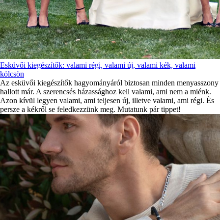
Esküvői kiegészítők: valami régi, valami új, valami kék, valami
kölcsön
Az esküvői kiegészítők hagyományáról biztosan minden menyasszony
hallott már. A szerencsés házassághoz kell valami, ami nem a miénk.
Azon kívül legyen valami, ami teljesen új, illetve valami, ami régi. És
persze a kékről se feledkezzünk meg. Mutatunk pár tippet!