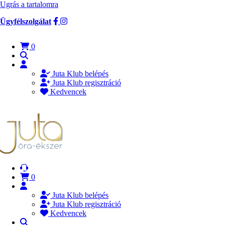
Ugrás a tartalomra
Ügyfélszolgálat
0
Juta Klub belépés
Juta Klub regisztráció
Kedvencek
0
Juta Klub belépés
Juta Klub regisztráció
Kedvencek