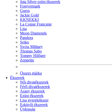
Juta Silver ezüst ékszerek
Forevermark
Guess
Jackie Gold
KKNEKKI
La Coque Francaise
Lisa
Moon Diamonds
Pandora
Seiko
Swiss Military
Thomas Sabo
Tommy Hilfiger
Zeppelin
Összes márka
Ékszerek
Női divatékszerek
Férfi divatékszerek
Arany ékszerek
Ezüst ékszerek
Lisa gyerekékszer
Esküvői ékszerek
Újdonság