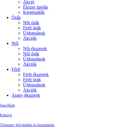
Akció
Ékszer ápolás
Kiegészítők
Órák
Női órák
Férfi órák
Újdonságok
Akciók
Női
Női ékszerek
Női órák
Újdonságok
Akciók
Férfi
Férfi ékszerek
Férfi órák
Újdonságok
Akciók
Arany ékszerek
Juta Klub
Esküvő
Törtarany felvásárlás és beszámítás