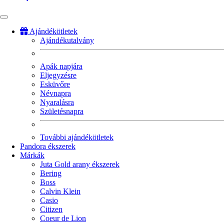
Ajándékötletek
Ajándékutalvány
Fő
navigáció
Apák napjára
Eljegyzésre
Esküvőre
Névnapra
Nyaralásra
Születésnapra
További ajándékötletek
Pandora ékszerek
Márkák
Juta Gold arany ékszerek
Bering
Boss
Calvin Klein
Casio
Citizen
Coeur de Lion