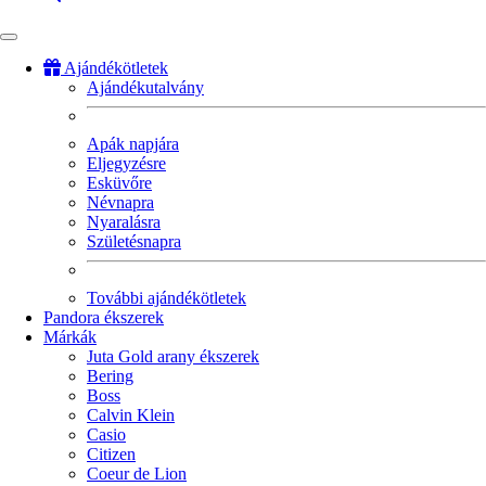
Ajándékötletek
Ajándékutalvány
Fő
navigáció
Apák napjára
Eljegyzésre
Esküvőre
Névnapra
Nyaralásra
Születésnapra
További ajándékötletek
Pandora ékszerek
Márkák
Juta Gold arany ékszerek
Bering
Boss
Calvin Klein
Casio
Citizen
Coeur de Lion