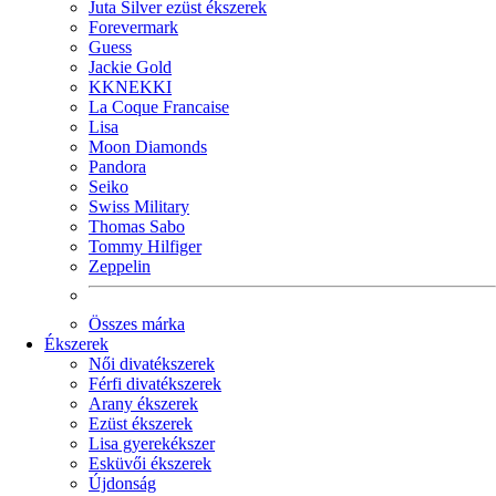
Juta Silver ezüst ékszerek
Forevermark
Guess
Jackie Gold
KKNEKKI
La Coque Francaise
Lisa
Moon Diamonds
Pandora
Seiko
Swiss Military
Thomas Sabo
Tommy Hilfiger
Zeppelin
Összes márka
Ékszerek
Női divatékszerek
Férfi divatékszerek
Arany ékszerek
Ezüst ékszerek
Lisa gyerekékszer
Esküvői ékszerek
Újdonság