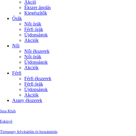
Akció
Ékszer ápolás
Kiegészítők
Órák
Női órák
Férfi órák
Újdonságok
Akciók
Női
Női ékszerek
Női órák
Újdonságok
Akciók
Férfi
Férfi ékszerek
Férfi órák
Újdonságok
Akciók
Arany ékszerek
Juta Klub
Esküvő
Törtarany felvásárlás és beszámítás